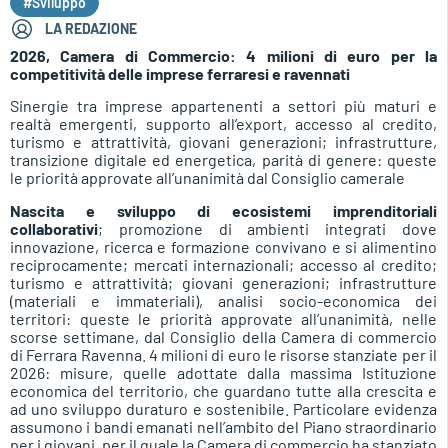
#Sviluppo
LA REDAZIONE
2026, Camera di Commercio: 4 milioni di euro per la
competitività delle imprese ferraresi e ravennati
Sinergie tra imprese appartenenti a settori più maturi e
realtà emergenti, supporto all’export, accesso al credito,
turismo e attrattività, giovani generazioni; infrastrutture,
transizione digitale ed energetica, parità di genere: queste
le priorità approvate all’unanimità dal Consiglio camerale
Nascita e sviluppo di ecosistemi imprenditoriali
collaborativi
; promozione di ambienti integrati dove
innovazione, ricerca e formazione convivano e si alimentino
reciprocamente; mercati internazionali; accesso al credito;
turismo e attrattività; giovani generazioni; infrastrutture
(materiali e immateriali), analisi socio-economica dei
territori: queste le priorità approvate all’unanimità, nelle
scorse settimane, dal Consiglio della Camera di commercio
di Ferrara Ravenna. 4 milioni di euro le risorse stanziate per il
2026: misure, quelle adottate dalla massima Istituzione
economica del territorio, che guardano tutte alla crescita e
ad uno sviluppo duraturo e sostenibile. Particolare evidenza
assumono i bandi emanati nell’ambito del Piano straordinario
per i giovani, per il quale la Camera di commercio ha stanziato