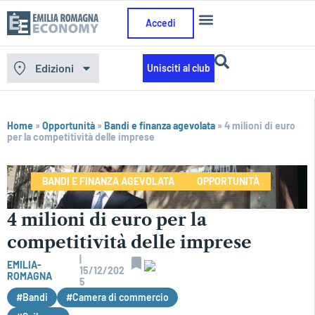
Accedi
Edizioni
Unisciti al club
Home
»
Opportunità
»
Bandi e finanza agevolata
»
4 milioni di euro
per la competitività delle imprese
BANDI E FINANZA AGEVOLATA
OPPORTUNITÀ
4 milioni di euro per la
competitività delle imprese
|
EMILIA-
15/12/202
ROMAGNA
5
#Bandi
#Camera di commercio