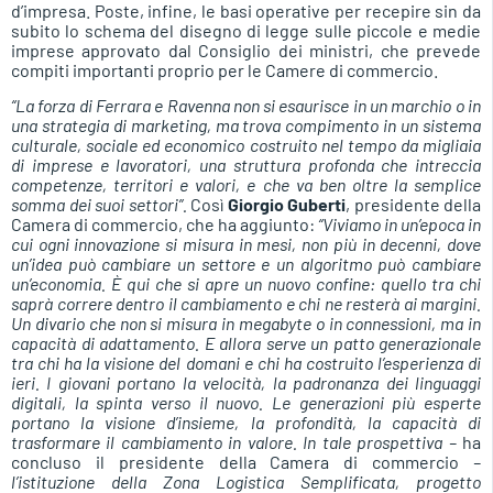
d’impresa. Poste, infine, le basi operative per recepire sin da
subito lo schema del disegno di legge sulle piccole e medie
imprese approvato dal Consiglio dei ministri, che prevede
compiti importanti proprio per le Camere di commercio.
“La forza di Ferrara e Ravenna non si esaurisce in un marchio o in
una strategia di marketing, ma trova compimento in un sistema
culturale, sociale ed economico costruito nel tempo da migliaia
di imprese e lavoratori, una struttura profonda che intreccia
competenze, territori e valori, e che va ben oltre la semplice
somma dei suoi settori”.
Così
Giorgio Guberti
, presidente della
Camera di commercio, che ha aggiunto:
“Viviamo in un’epoca in
cui ogni innovazione si misura in mesi, non più in decenni, dove
un’idea può cambiare un settore e un algoritmo può cambiare
un’economia. È qui che si apre un nuovo confine: quello tra chi
saprà correre dentro il cambiamento e chi ne resterà ai margini.
Un divario che non si misura in megabyte o in connessioni, ma in
capacità di adattamento. E allora serve un patto generazionale
tra chi ha la visione del domani e chi ha costruito l’esperienza di
ieri. I giovani portano la velocità, la padronanza dei linguaggi
digitali, la spinta verso il nuovo. Le generazioni più esperte
portano la visione d’insieme, la profondità, la capacità di
trasformare il cambiamento in valore. In tale prospettiva –
ha
concluso il presidente della Camera di commercio
–
l’istituzione della Zona Logistica Semplificata, progetto