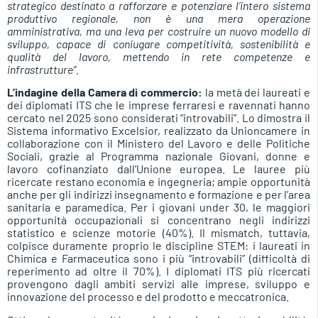
strategico destinato a rafforzare e potenziare l’intero sistema
produttivo regionale, non è una mera operazione
amministrativa, ma una leva per costruire un nuovo modello di
sviluppo, capace di coniugare competitività, sostenibilità e
qualità del lavoro, mettendo in rete competenze e
infrastrutture”.
L’indagine della Camera di commercio:
la metà dei laureati e
dei diplomati ITS che le imprese ferraresi e ravennati hanno
cercato nel 2025 sono considerati “introvabili”. Lo dimostra il
Sistema informativo Excelsior, realizzato da Unioncamere in
collaborazione con il Ministero del Lavoro e delle Politiche
Sociali, grazie al Programma nazionale Giovani, donne e
lavoro cofinanziato dall’Unione europea. Le lauree più
ricercate restano economia e ingegneria; ampie opportunità
anche per gli indirizzi insegnamento e formazione e per l’area
sanitaria e paramedica. Per i giovani under 30, le maggiori
opportunità occupazionali si concentrano negli indirizzi
statistico e scienze motorie (40%). Il mismatch, tuttavia,
colpisce duramente proprio le discipline STEM: i laureati in
Chimica e Farmaceutica sono i più “introvabili” (difficoltà di
reperimento ad oltre il 70%). I diplomati ITS più ricercati
provengono dagli ambiti servizi alle imprese, sviluppo e
innovazione del processo e del prodotto e meccatronica.