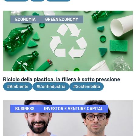
ECONOMIA
GREEN ECONOMY
Riciclo della plastica, la filiera è sotto pressione
#Ambiente
#Confindustria
#Sostenibilità
BUSINESS
INVESTOR E VENTURE CAPITAL