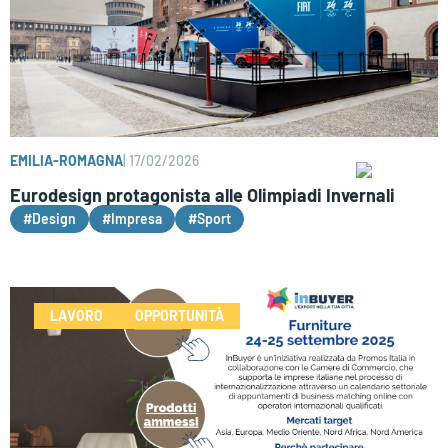
EMILIA-ROMAGNA
|
17/02/2026
Eurodesign protagonista alle Olimpiadi Invernali
#Design
#Impresa
#Sport
LAVORO
OPPORTUNITÀ