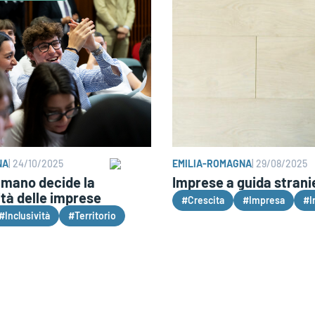
NA
|
24/10/2025
EMILIA-ROMAGNA
|
29/08/2025
 umano decide la
Imprese a guida stranie
tà delle imprese
#Crescita
#Impresa
#I
#Inclusività
#Territorio