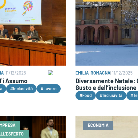
NA
|
11/12/2025
EMILIA-ROMAGNA
|
11/12/2025
 Ti Assumo
Diversamente Natale: 
Gusto e dell’inclusione
a
#Inclusività
#Lavoro
#Food
#Inclusività
#Ter
IMPRESA
ECONOMIA
LL'ESPERTO