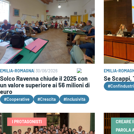
EMILIA-ROMAGNA
|
30/06/2026
EMILIA-ROMAG
Solco Ravenna chiude il 2025 con
Se Scappi,
un valore superiore ai 56 milioni di
#Confindustri
euro
#Cooperative
#Crescita
#Inclusività
I PROTAGONISTI
CREARE 
PAROLA A