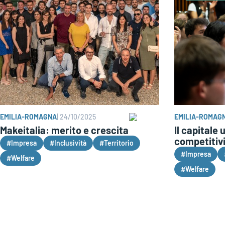
EMILIA-ROMAGNA
|
24/10/2025
EMILIA-ROMAG
Makeitalia: merito e crescita
Il capitale
competitivi
#Impresa
#Inclusività
#Territorio
#Impresa
#Welfare
#Welfare