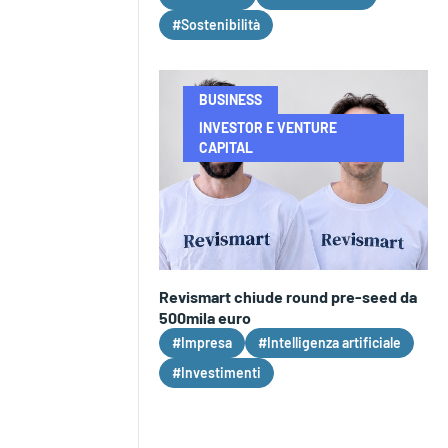
#Sostenibilità
BUSINESS
INVESTOR E VENTURE
CAPITAL
Revismart chiude round pre-seed da
500mila euro
#Impresa
#Intelligenza artificiale
#Investimenti