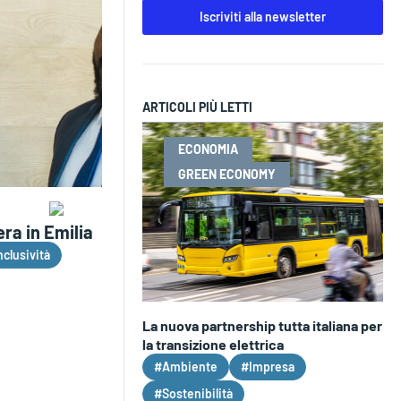
Iscriviti alla newsletter
ARTICOLI PIÙ LETTI
ECONOMIA
GREEN ECONOMY
ra in Emilia
nclusività
La nuova partnership tutta italiana per
la transizione elettrica
#Ambiente
#Impresa
#Sostenibilità