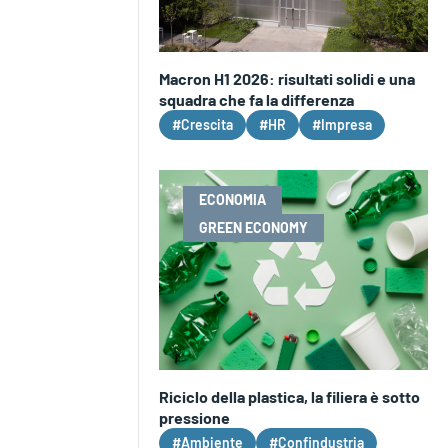
Macron H1 2026: risultati solidi e una
squadra che fa la differenza
#Crescita
#HR
#Impresa
ECONOMIA
GREEN ECONOMY
Riciclo della plastica, la filiera è sotto
pressione
#Ambiente
#Confindustria