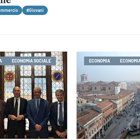
ommercio
#Giovani
A
ECONOMIA SOCIALE
ECONOMIA
ECONOMIA