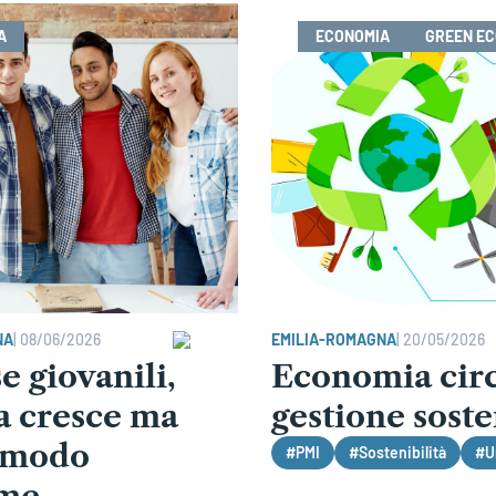
A
ECONOMIA
GREEN E
NA
|
08/06/2026
EMILIA-ROMAGNA
|
20/05/2026
 giovanili,
Economia circ
ia cresce ma
gestione soste
 modo
#PMI
#Sostenibilità
#U
rme