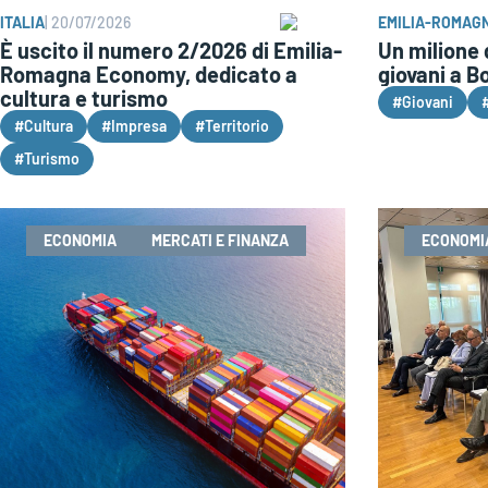
ITALIA
|
20/07/2026
EMILIA-ROMAG
È uscito il numero 2/2026 di Emilia-
Un milione 
Romagna Economy, dedicato a
giovani a B
cultura e turismo
#Giovani
#
#Cultura
#Impresa
#Territorio
#Turismo
ECONOMIA
MERCATI E FINANZA
ECONOMI