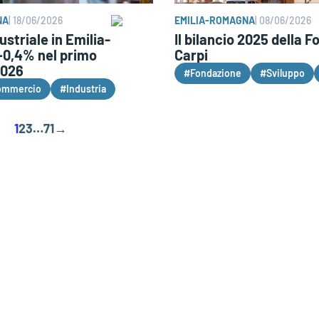
NA
|
18/06/2026
EMILIA-ROMAGNA
|
08/06/2026
ustriale in Emilia-
Il bilancio 2025 della 
0,4% nel primo
Carpi
2026
#Fondazione
#Sviluppo
ommercio
#Industria
1
2
3
…
71
→