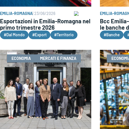
EMILIA-ROMAGNA
|
23/06/2026
EMILIA-ROMAG
Esportazioni in Emilia-Romagna nel
Bcc Emilia
primo trimestre 2026
le banche d
#Dal Mondo
#Export
#Territorio
#Banche
ECONOMIA
MERCATI E FINANZA
ECONOMI