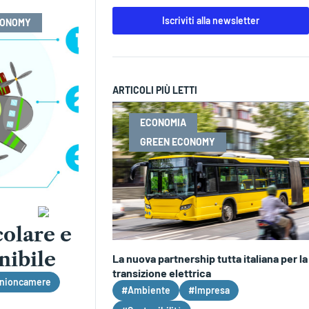
Iscriviti alla newsletter
CONOMY
ARTICOLI PIÙ LETTI
ECONOMIA
GREEN ECONOMY
olare e
nibile
La nuova partnership tutta italiana per la
transizione elettrica
nioncamere
#Ambiente
#Impresa