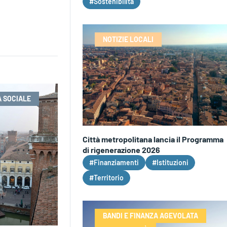
#Sostenibilità
NOTIZIE LOCALI
 SOCIALE
Città metropolitana lancia il Programma
di rigenerazione 2026
#Finanziamenti
#Istituzioni
#Territorio
BANDI E FINANZA AGEVOLATA