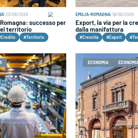
NA
|
23/06/2026
EMILIA-ROMAGNA
|
18/06/2026
-Romagna: successo per
Export, la via per la c
el territorio
dalla manifattura
#Credito
#Territorio
#Crescita
#Export
#Ter
A
ECONOMIA
ECONOMIA