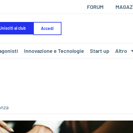
FORUM
MAGAZ
Unisciti al club
Accedi
agonisti
Innovazione e Tecnologie
Start up
Altro
anza