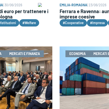
NA
|
30/06/2026
EMILIA-ROMAGNA
|
23/06/2026
di euro per trattenere i
Ferrara e Ravenna: au
ologna
imprese coesive
Istituzioni
#Welfare
#Cooperative
#Impresa
A
MERCATI E FINANZA
ECONOMIA
MERCATI 