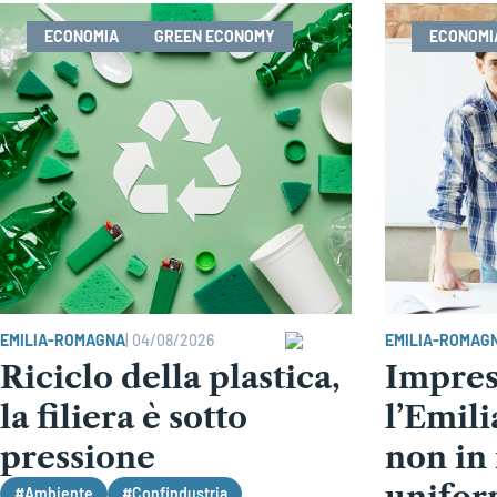
ECONOMIA
GREEN ECONOMY
ECONOMI
EMILIA-ROMAGNA
|
04/08/2026
EMILIA-ROMAG
Riciclo della plastica,
Imprese
la filiera è sotto
l’Emil
pressione
non in
unifo
#Ambiente
#Confindustria