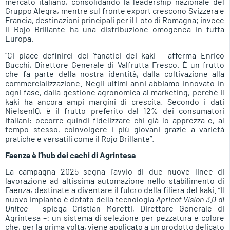
mercato italiano, consolidando la leadership nazionale del
Gruppo Alegra, mentre sul fronte export crescono Svizzera e
Francia, destinazioni principali per il Loto di Romagna; invece
il Rojo Brillante ha una distribuzione omogenea in tutta
Europa.
“Ci piace definirci dei ‘fanatici dei kaki – afferma Enrico
Bucchi, Direttore Generale di Valfrutta Fresco. È un frutto
che fa parte della nostra identità, dalla coltivazione alla
commercializzazione. Negli ultimi anni abbiamo innovato in
ogni fase, dalla gestione agronomica al marketing, perché il
kaki ha ancora ampi margini di crescita. Secondo i dati
NielsenIQ, è il frutto preferito dal 12% dei consumatori
italiani: occorre quindi fidelizzare chi già lo apprezza e, al
tempo stesso, coinvolgere i più giovani grazie a varietà
pratiche e versatili come il Rojo Brillante”.
Faenza è l’hub dei cachi di Agrintesa
La campagna 2025 segna l’avvio di due nuove linee di
lavorazione ad altissima automazione nello stabilimento di
Faenza, destinate a diventare il fulcro della filiera del kaki. “Il
nuovo impianto è dotato della tecnologia
Apricot Vision 3.0 di
Unitec
– spiega Cristian Moretti, Direttore Generale di
Agrintesa –: un sistema di selezione per pezzatura e colore
che, per la prima volta, viene applicato a un prodotto delicato