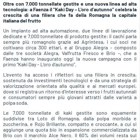
Oltre con 7.000 tonnellate gestite e una nuova linea ad alta
tecnologia: a Faenza il “Kaki Day – L’oro d’autunno” celebra la
crescita di una filiera che fa della Romagna la capitale
italiana del frutto
Un impianto ad alta automazione, due linee di lavorazione
dedicate e 7.000 tonnellate di prodotto gestite: il cachi parla
sempre più romagnolo grazie ad Agrintesa, i cui soci ne
coltivano circa 300 ettari, e al Gruppo Alegra – composto
dalle tre società Alegra, Valfrutta Fresco e Brio –, che a
Faenza hanno inaugurato oggi la nuova campagna con il
primo “Kaki Day – L’oro d’autunno”.
L’evento ha acceso i riflettori su una filiera in crescita,
sostenuta da investimenti tecnologici e da una strategia di
valorizzazione orientata alla qualità e ai mercati europei,
dove si registra un ritorno d’interesse verso i frutti autunnali
e consumatori sempre più giovani attratti dalle varietà a
polpa soda.
Le 7.000 tonnellate di kaki gestite sono equamente
suddivise tra Loto di Romagna, dalla polpa morbida e
zuccherina, e Rojo Brillante, compatto e croccante, a cui si
aggiunge una quota bio in espansione commercializzata da
Brio con il marchio Alce Nero. Il 60% dei volumi resta sul