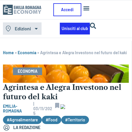
Accedi
Edizioni
Unisciti al club
Home
»
Economia
»
Agrintesa e Alegra Investono nel futuro del kaki
ECONOMIA
Agrintesa e Alegra Investono nel
futuro del kaki
|
EMILIA-
03/11/202
ROMAGNA
5
#Agroalimentare
#Food
#Territorio
LA REDAZIONE