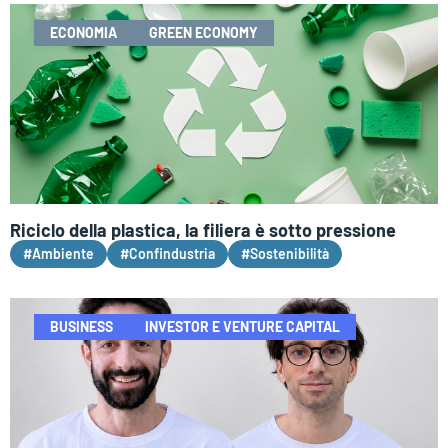
ECONOMIA
GREEN ECONOMY
Riciclo della plastica, la filiera è sotto pressione
#Ambiente
#Confindustria
#Sostenibilità
BUSINESS
INVESTOR E VENTURE CAPITAL