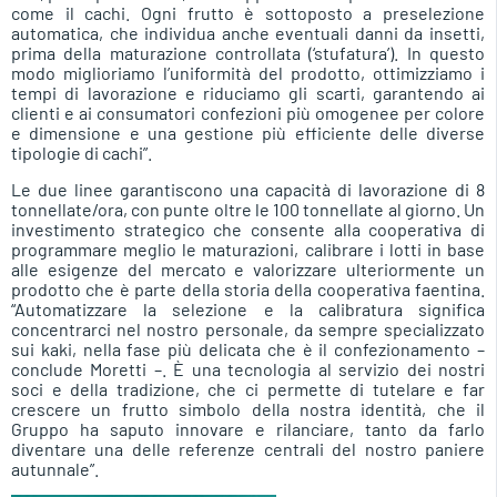
come il cachi. Ogni frutto è sottoposto a preselezione
automatica, che individua anche eventuali danni da insetti,
prima della maturazione controllata (‘stufatura’). In questo
modo miglioriamo l’uniformità del prodotto, ottimizziamo i
tempi di lavorazione e riduciamo gli scarti, garantendo ai
clienti e ai consumatori confezioni più omogenee per colore
e dimensione e una gestione più efficiente delle diverse
tipologie di cachi”.
Le due linee garantiscono una capacità di lavorazione di 8
tonnellate/ora, con punte oltre le 100 tonnellate al giorno. Un
investimento strategico che consente alla cooperativa di
programmare meglio le maturazioni, calibrare i lotti in base
alle esigenze del mercato e valorizzare ulteriormente un
prodotto che è parte della storia della cooperativa faentina.
“Automatizzare la selezione e la calibratura significa
concentrarci nel nostro personale, da sempre specializzato
sui kaki, nella fase più delicata che è il confezionamento –
conclude Moretti –. È una tecnologia al servizio dei nostri
soci e della tradizione, che ci permette di tutelare e far
crescere un frutto simbolo della nostra identità, che il
Gruppo ha saputo innovare e rilanciare, tanto da farlo
diventare una delle referenze centrali del nostro paniere
autunnale”.