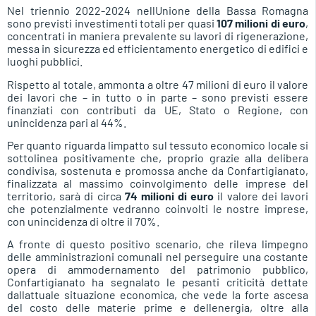
Nel triennio 2022-2024 nellUnione della Bassa Romagna
sono previsti investimenti totali per quasi
107 milioni di euro
,
concentrati in maniera prevalente su lavori di rigenerazione,
messa in sicurezza ed efficientamento energetico di edifici e
luoghi pubblici.
Rispetto al totale, ammonta a oltre 47 milioni di euro il valore
dei lavori che – in tutto o in parte – sono previsti essere
finanziati con contributi da UE, Stato o Regione, con
unincidenza pari al 44%.
Per quanto riguarda limpatto sul tessuto economico locale si
sottolinea positivamente che, proprio grazie alla delibera
condivisa, sostenuta e promossa anche da Confartigianato,
finalizzata al massimo coinvolgimento delle imprese del
territorio, sarà di circa
74 milioni di euro
il valore dei lavori
che potenzialmente vedranno coinvolti le nostre imprese,
con unincidenza di oltre il 70%.
A fronte di questo positivo scenario, che rileva limpegno
delle amministrazioni comunali nel perseguire una costante
opera di ammodernamento del patrimonio pubblico,
Confartigianato ha segnalato le pesanti criticità dettate
dallattuale situazione economica, che vede la forte ascesa
del costo delle materie prime e dellenergia, oltre alla