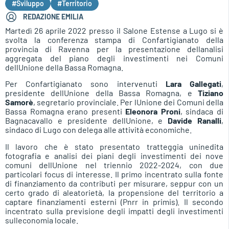
#Sviluppo
#Territorio
REDAZIONE EMILIA
Martedì 26 aprile 2022 presso il Salone Estense a Lugo si è
svolta la conferenza stampa di Confartigianato della
provincia di Ravenna per la presentazione dellanalisi
aggregata del piano degli investimenti nei Comuni
dellUnione della Bassa Romagna.
Per Confartigianato sono intervenuti
Lara Gallegati
,
presidente dellUnione della Bassa Romagna, e
Tiziano
Samorè
, segretario provinciale. Per lUnione dei Comuni della
Bassa Romagna erano presenti
Eleonora Proni
, sindaca di
Bagnacavallo e presidente dellUnione, e
Davide Ranalli
,
sindaco di Lugo con delega alle attività economiche.
Il lavoro che è stato presentato tratteggia uninedita
fotografia e analisi dei piani degli investimenti dei nove
comuni dellUnione nel triennio 2022-2024, con due
particolari focus di interesse. Il primo incentrato sulla fonte
di finanziamento da contributi per misurare, seppur con un
certo grado di aleatorietà, la propensione del territorio a
captare finanziamenti esterni (Pnrr in primis). Il secondo
incentrato sulla previsione degli impatti degli investimenti
sulleconomia locale.