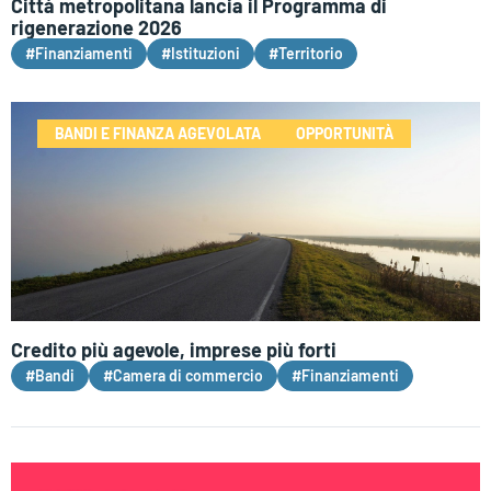
Città metropolitana lancia il Programma di
rigenerazione 2026
#Finanziamenti
#Istituzioni
#Territorio
BANDI E FINANZA AGEVOLATA
OPPORTUNITÀ
Credito più agevole, imprese più forti
#Bandi
#Camera di commercio
#Finanziamenti