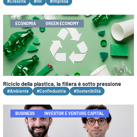
#Crescita
#HR
#Impresa
ECONOMIA
GREEN ECONOMY
Riciclo della plastica, la filiera è sotto pressione
#Ambiente
#Confindustria
#Sostenibilità
BUSINESS
INVESTOR E VENTURE CAPITAL