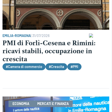
EMILIA-ROMAGNA
|
31/07/2026
PMI di Forlì-Cesena e Rimini:
ricavi stabili, occupazione in
crescita
#Camera di commercio
#Crescita
#PMI
ECONOMIA
MERCATI E FINANZA