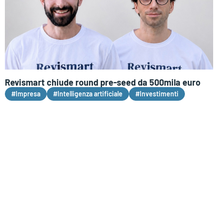
Revismart chiude round pre-seed da 500mila euro
#Impresa
#Intelligenza artificiale
#Investimenti