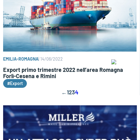
EMILIA-ROMAGNA
|
14/06/2022
Export primo trimestre 2022 nell’area Romagna
Forlì-Cesena e Rimini
#Export
←
1
2
3
4