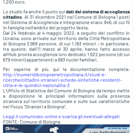
1.200 euro.
Lo studio fa anche il punto sui
dati del sistema di accoglienza
cittadino
. Al 31 dicembre 2021 nel Comune di Bologna i posti
nel Sistema di Accoglienza e Integrazione erano 946, di cui 15
in famiglia nell’ambito del progetto Vesta.
Dal 24 febbraio al 4 maggio 2022, a seguito del conflitto in
Ucraina, sono arrivate sul territorio della Città Metropolitana
di Bologna 3.969 persone, di cui 1.183 minori ; in particolare,
tra queste, dall’11 marzo al 30 aprile, hanno fatto accesso
all’Hub pronta accoglienza loro dedicato 1.622 persone (di cui
679 minori) appartenenti a 683 nuclei familiari.
Per saperne di più, qui la documentazione completa:
http://inumeridibolognametropolitana.it/studi-e-
ricerche/cittadini-stranieri-schede-sintetiche-residenti-
citta-e-le-quindici-nazionalita-3
L’Ufficio di Statistica del Comune di Bologna da tempo mette
a disposizione le principali informazioni sulla presenza
straniera sul territorio comunale e sulle sue caratteristiche
nel Focus “Stranieri a Bologna”.
Leggi il comunicato online e scarica gli eventuali allegati
FONTE: Comune di Bologna