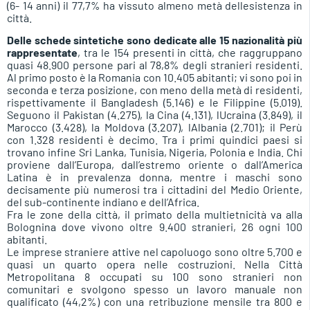
(6- 14 anni) il 77,7% ha vissuto almeno metà dellesistenza in
città.
Delle schede sintetiche sono dedicate alle 15 nazionalità più
rappresentate
, tra le 154 presenti in città, che raggruppano
quasi 48.900 persone pari al 78,8% degli stranieri residenti.
Al primo posto è la Romania con 10.405 abitanti; vi sono poi in
seconda e terza posizione, con meno della metà di residenti,
rispettivamente il Bangladesh (5.146) e le Filippine (5.019).
Seguono il Pakistan (4.275), la Cina (4.131), lUcraina (3.849), il
Marocco (3.428), la Moldova (3.207), lAlbania (2.701); il Perù
con 1.328 residenti è decimo. Tra i primi quindici paesi si
trovano infine Sri Lanka, Tunisia, Nigeria, Polonia e India. Chi
proviene dall’Europa, dall’estremo oriente o dall’America
Latina è in prevalenza donna, mentre i maschi sono
decisamente più numerosi tra i cittadini del Medio Oriente,
del sub-continente indiano e dell’Africa.
Fra le zone della città, il primato della multietnicità va alla
Bolognina dove vivono oltre 9.400 stranieri, 26 ogni 100
abitanti.
Le imprese straniere attive nel capoluogo sono oltre 5.700 e
quasi un quarto opera nelle costruzioni. Nella Città
Metropolitana 8 occupati su 100 sono stranieri non
comunitari e svolgono spesso un lavoro manuale non
qualificato (44,2%) con una retribuzione mensile tra 800 e