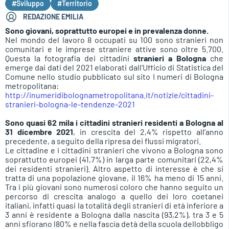
#Sviluppo
#Territorio
REDAZIONE EMILIA
Sono giovani, soprattutto europei e in prevalenza donne.
Nel mondo del lavoro 8 occupati su 100 sono stranieri non
comunitari e le imprese straniere attive sono oltre 5.700.
Questa la fotografia dei cittadini
stranieri a Bologna
che
emerge dai dati del 2021 elaborati dall’Ufficio di Statistica del
Comune nello studio pubblicato sul sito I numeri di Bologna
metropolitana:
http://inumeridibolognametropolitana.it/notizie/cittadini-
stranieri-bologna-le-tendenze-2021
Sono quasi 62 mila i cittadini stranieri residenti a Bologna al
31 dicembre 2021
, in crescita del 2,4% rispetto all’anno
precedente, a seguito della ripresa dei flussi migratori.
Le cittadine e i cittadini stranieri che vivono a Bologna sono
soprattutto europei (41,7%) in larga parte comunitari (22,4%
dei residenti stranieri). Altro aspetto di interesse è che si
tratta di una popolazione giovane, il 16% ha meno di 15 anni.
Tra i più giovani sono numerosi coloro che hanno seguito un
percorso di crescita analogo a quello dei loro coetanei
italiani, infatti quasi la totalità degli stranieri di età inferiore a
3 anni è residente a Bologna dalla nascita (93,2%), tra 3 e 5
anni sfiorano l80% e nella fascia detà della scuola dellobbligo