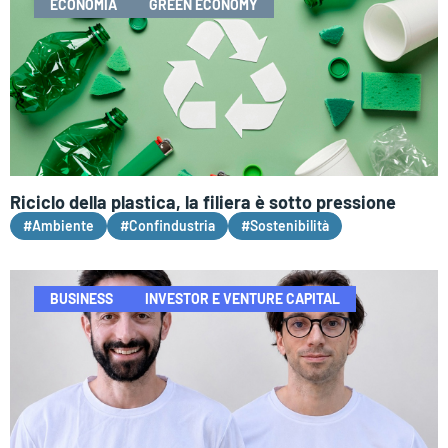
ECONOMIA
GREEN ECONOMY
Riciclo della plastica, la filiera è sotto pressione
#Ambiente
#Confindustria
#Sostenibilità
BUSINESS
INVESTOR E VENTURE CAPITAL