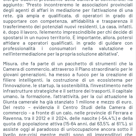
aggiunto: “Presto incontreremo le associazioni provinciali
degli agenti di affari in mediazione per l’attivazione di una
rete, già ampia e qualificata, di operatori in grado di
supportare con competenza, affidabilità e trasparenza il
trasferimento dei potenziali nuovi residenti. La casa, infatti,
è, dopo il lavoro, l’elemento imprescindibile per chi decide di
spostarsi in un nuovo territorio. È importante, allora, potersi
affidare a operatori qualificati, in grado di guidare con
professionalità i consumatori nella valutazione e
nell’intermediazione per la propria soluzione abitativa”.
Misura, che fa parte di un pacchetto di strumenti che la
Camera di commercio, attraverso il Piano straordinario per le
giovani generazioni, ha messo a fuoco per la creazione di
filiere intelligenti, la costruzione di un ecosistema per
l’innovazione, le startup, la sostenibilità, l’investimento nelle
infrastrutture strategiche e il settore dei trasporti, il capitale
umano, la formazione, l’attrattività, per la cui attuazione la
Giunta camerale ha già stanziato 1 milione e mezzo di euro.
Del resto – evidenzia il Centro Studi della Camera di
commercio – a fronte di un calo, nelle provincie di Ferrara e
Ravenna, tra il 2012 e il 2024, delle nascite (-54,4%) e della
quota di popolazione attiva (15-64 anni, dal 63,5% al 61%), si
assiste oggi al paradosso di un’occupazione ancora sotto il
livello pre-crisi mentre molti sono gli imprenditori che