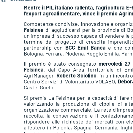
Mentre il PIL italiano rallenta, l’agricoltura 
l’export agroalimentare, vince il premio Agr
Competenze condivise, innovazione e organizz
Felsinea
di aggiudicarsi per la provincia di B
un’impresa di successo capace di vendere le p
termine del progetto di crescita imprendit
partnership con
BCC Emil Banca
e che coin
Bologna, Ferrara, Modena, Reggio Emilia, Parm
Il premio è stato consegnato
mercoledì 27 
Felsinea
, dal Capo Area Territoriale di Em
AgriManager,
Roberto Sciolino
, in un incontr
Centro Servizi di Volontariato VOLABO,
Debora
Castel Guelfo.
Si premia La Felsinea per la capacità di fare 
valorizzando la produzione di cipolle di al
organizzazione commerciale. La rete d’impresa
raccolta, la conservazione e il confezionam
rispondere alle richieste dei mercati con ele
all’estero in Polonia, Spagna, Germania, Ingh