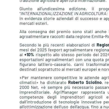
tradizione agricola e apertura internazionale.
Giunto all’undicesima edizione, il p
“
INTERNAZIONALIZZAZIONE IN AGRICOLTURA: espe
in evidenza storie aziendali di successo e app
mercati esteri.
Alla consegna del premio sono stati anche ill
agroalimentare raccolti dalla regione Emilia-
Secondo le più recenti elaborazioni di
Regio
mesi del 2025 l’export agroalimentare regiona
al
+10%
rispetto allo stesso periodo del 2024
esportazioni agroalimentari con una quota p
figurano lattiero-caseario, carni trasforma
destinati soprattutto ai mercati europei e no
«Per mantenere competitive le aziende agri
climatici» ha dichiarato
Roberto Sciolino
, r
2000 Net, «è sempre più necessario passare
imprenditoriale. AgriManager rappresenta 
competenze degli imprenditori agricoli e
dall’introduzione di tecnologie innovative pe
all’ottimizzazione dell’uso dell’acqua, fino a