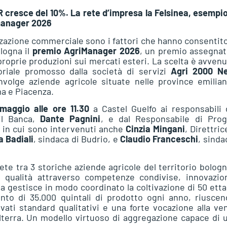
E-R cresce del 10%. La rete d’impresa la Felsinea, esempi
imanager 2026
azione commerciale sono i fattori che hanno consentito
ologna il
premio AgriManager 2026
, un premio assegnat
roprie produzioni sui mercati esteri. La scelta è avvenu
oriale promosso dalla società di servizi
Agri 2000 N
volge aziende agricole situate nelle province emilian
a e Piacenza.
maggio alle ore 11.30
a Castel Guelfo ai responsabili 
il Banca,
Dante Pagnini
, e dal Responsabile di Prog
o in cui sono intervenuti anche
Cinzia Mingani
, Direttric
 Badiali
, sindaca di Budrio, e
Claudio Franceschi
, sinda
rete tra 3 storiche aziende agricole del territorio bolog
ta qualità attraverso competenze condivise, innovazio
 gestisce in modo coordinato la coltivazione di 50 ettar
ento di 35.000 quintali di prodotto ogni anno, riusce
vati standard qualitativi e una forte vocazione alla ve
ilterra. Un modello virtuoso di aggregazione capace di 