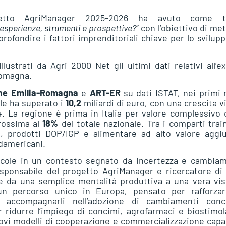
rogetto AgriManager 2025-2026 ha avuto come 
rienze, strumenti e prospettive?
” con l’obiettivo di me
rofondire i fattori imprenditoriali chiave per lo svilup
ustrati da Agri 2000 Net gli ultimi dati relativi all’e
Romagna.
ne Emilia-Romagna
e
ART-ER
su dati ISTAT, nei primi
le ha superato i
10,2
miliardi di euro, con una crescita v
. La regione è prima in Italia per valore complessivo 
rossima al
18%
del totale nazionale. Tra i comparti trai
te, prodotti DOP/IGP e alimentare ad alto valore aggi
rdamericani.
cole in un contesto segnato da incertezza e cambiam
esponsabile del progetto AgriManager e ricercatore di
 da una semplice mentalità produttiva a una vera vis
un percorso unico in Europa, pensato per rafforzar
 accompagnarli nell’adozione di cambiamenti concr
r ridurre l’impiego di concimi, agrofarmaci e biostimol
 nuovi modelli di cooperazione e commercializzazione capa