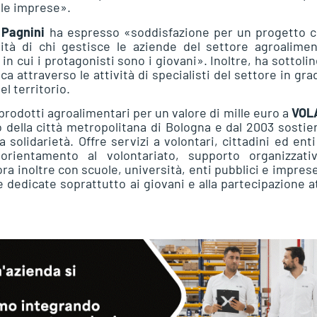
lle imprese».
 Pagnini
ha espresso «soddisfazione per un progetto 
lità di chi gestisce le aziende del settore agroalime
 cui i protagonisti sono i giovani». Inoltre, ha sottoli
ca attraverso le attività di specialisti del settore in gra
l territorio.
prodotti agroalimentari per un valore di mille euro a
VOL
o della città metropolitana di Bologna e dal 2003 sostie
a solidarietà. Offre servizi a volontari, cittadini ed ent
 orientamento al volontariato, supporto organizzati
a inoltre con scuole, università, enti pubblici e impres
ive dedicate soprattutto ai giovani e alla partecipazione a