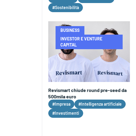
#Sostenibilità
BUSINESS
INVESTOR E VENTURE
CAPITAL
Revismart chiude round pre-seed da
500mila euro
#Impresa
#Intelligenza artificiale
#Investimenti