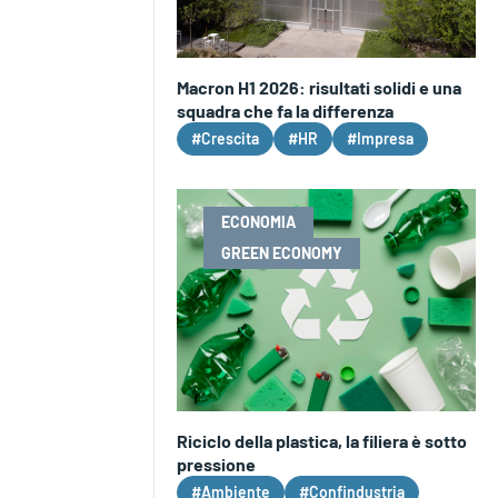
Macron H1 2026: risultati solidi e una
squadra che fa la differenza
#Crescita
#HR
#Impresa
ECONOMIA
GREEN ECONOMY
Riciclo della plastica, la filiera è sotto
pressione
#Ambiente
#Confindustria