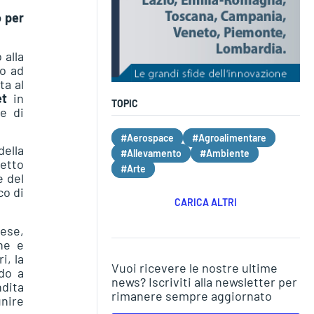
o per
 alla
o ad
ta al
et
in
TOPIC
e di
#Aerospace
#Agroalimentare
della
#Allevamento
#Ambiente
etto
#Arte
e del
co di
CARICA ALTRI
nese,
ne e
i, la
Vuoi ricevere le nostre ultime
ndo a
news? Iscriviti alla newsletter per
ndita
rimanere sempre aggiornato
unire