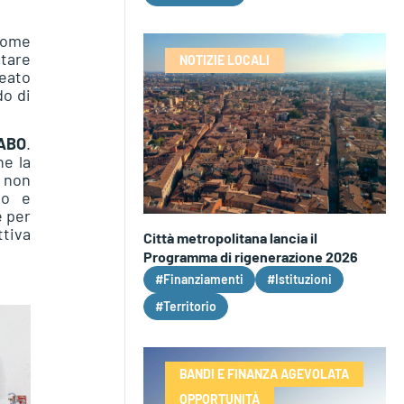
come
ntare
NOTIZIE LOCALI
neato
do di
ABO
.
ne la
i non
vo e
e per
ttiva
Città metropolitana lancia il
Programma di rigenerazione 2026
#Finanziamenti
#Istituzioni
#Territorio
BANDI E FINANZA AGEVOLATA
OPPORTUNITÀ