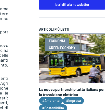
Iscriviti alla newsletter
tema
ttere
po su
ARTICOLI PIÙ LETTI
xport
ECONOMIA
 nove
GREEN ECONOMY
icina
delle
nanti
unto,
enti
 Agri
ione
La nuova partnership tutta italiana per
e le
la transizione elettrica
eti:
#Ambiente
#Impresa
anti,
ci di
#Sostenibilità