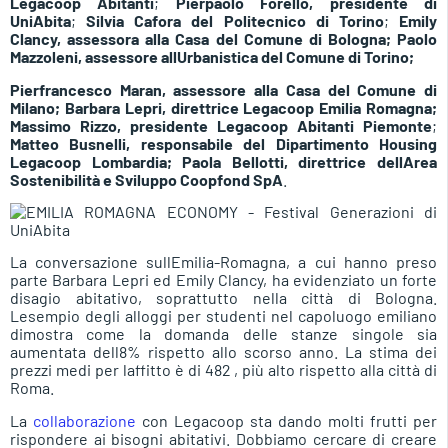
Legacoop Abitanti
;
Pierpaolo Forello, presidente di
UniAbita
;
Silvia Cafora del Politecnico di Torino
;
Emily
Clancy, assessora alla Casa del Comune di Bologna;
Paolo
Mazzoleni, assessore allUrbanistica del Comune di Torino;
Pierfrancesco Maran, assessore alla Casa del Comune di
Milano;
Barbara Lepri, direttrice Legacoop Emilia Romagna;
Massimo Rizzo, presidente Legacoop Abitanti Piemonte
;
Matteo Busnelli, responsabile del Dipartimento Housing
Legacoop Lombardia; Paola Bellotti, direttrice dellArea
Sostenibilità e Sviluppo Coopfond SpA
.
La conversazione sullEmilia-Romagna, a cui hanno preso
parte Barbara Lepri ed Emily Clancy, ha evidenziato un forte
disagio abitativo, soprattutto nella città di Bologna.
Lesempio degli alloggi per studenti nel capoluogo emiliano
dimostra come la domanda delle stanze singole sia
aumentata dell8% rispetto allo scorso anno. La stima dei
prezzi medi per laffitto è di 482 , più alto rispetto alla città di
Roma.
La
collaborazione
con Legacoop sta dando molti frutti per
rispondere ai bisogni abitativi. Dobbiamo cercare di creare