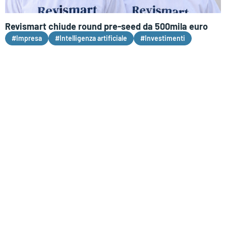
Revismart chiude round pre-seed da 500mila euro
#Impresa
#Intelligenza artificiale
#Investimenti