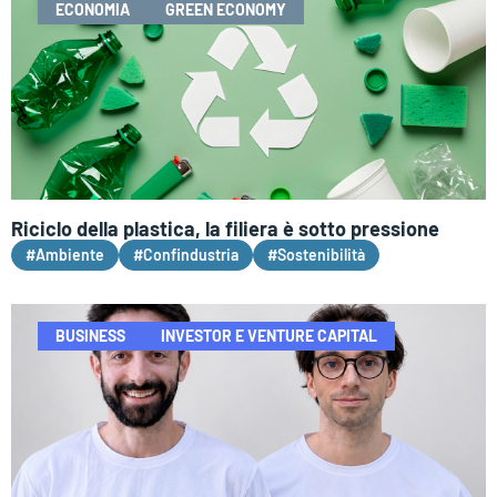
ECONOMIA
GREEN ECONOMY
Riciclo della plastica, la filiera è sotto pressione
#Ambiente
#Confindustria
#Sostenibilità
BUSINESS
INVESTOR E VENTURE CAPITAL