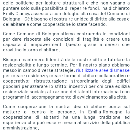
delle politiche per labitare strutturali e che non vadano a
puntare solo sulla possibilità di reperire fondi.  ha dichiarato
Emily Clancy, assessora con deleghe alla casa del Comune di
Bologna – Cè bisogno di costruire unidea di diritto alla casa e
dellabitare e come cooperazione lo state facendo.
Come Comune di Bologna stiamo costruendo le condizioni
per dare risposta alle condizioni di fragilità e creare una
capacità di empowerment. Questo grazie a servizi che
gravitino intorno allabitare.
Bisogna mantenere lidentità delle nostre città e tutelare la
residenzialità a lungo termine. Per il nostro piano abbiamo
messo in campo diverse strategie:
riutilizzare aree dismesse
per creare residenze; creare forme di abitare collaborativo e
cooperativo; ristrutturazione straordinaria degli edifici
popolari per azzerare lo sfitto; incentivi per chi crea edilizia
residenziale sociale; attrazione dei talenti internazionali con
programmi di accompagnamento di avvicinamento alla città.
Come cooperazione la nostra idea di abitare punta sul
mettere al centro le persone. In Emilia-Romagna la
cooperazione di abitanti ha una lunga tradizione ed
esperienza che può essere messa al servizio della pubblica
amministrazione.