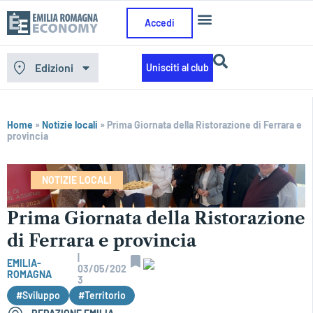
Accedi
Edizioni
Unisciti al club
Home
»
Notizie locali
»
Prima Giornata della Ristorazione di Ferrara e
provincia
NOTIZIE LOCALI
Prima Giornata della Ristorazione
di Ferrara e provincia
|
EMILIA-
03/05/202
ROMAGNA
3
#Sviluppo
#Territorio