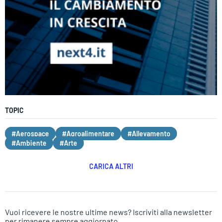
TOPIC
#Aerospace
#Agroalimentare
#Allevamento
#Ambiente
#Arte
CARICA ALTRI
Vuoi ricevere le nostre ultime news? Iscriviti alla newsletter
per rimanere sempre aggiornato