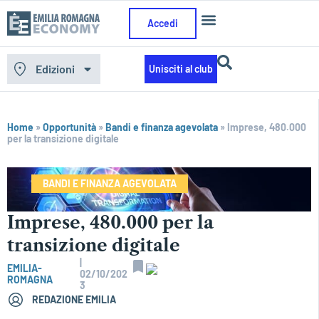
Accedi
Edizioni
Unisciti al club
Home
»
Opportunità
»
Bandi e finanza agevolata
»
Imprese, 480.000
per la transizione digitale
BANDI E FINANZA AGEVOLATA
Imprese, 480.000 per la
transizione digitale
|
EMILIA-
02/10/202
ROMAGNA
3
REDAZIONE EMILIA