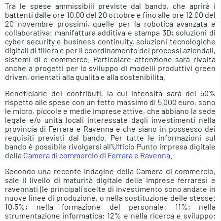
Tra le spese ammissibili previste dal bando, che aprirà i
battenti dalle ore 10.00 del 20 ottobre e fino alle ore 12.00 del
20 novembre prossimi, quelle per la robotica avanzata e
collaborativa; manifattura additiva e stampa 3D; soluzioni di
cyber security e business continuity, soluzioni tecnologiche
digitali di filiera e per il coordinamento dei processi aziendali,
sistemi di e-commerce. Particolare attenzione sarà rivolta
anche a progetti per lo sviluppo di modelli produttivi green
driven, orientati alla qualità e alla sostenibilità.
Beneficiarie dei contributi, la cui intensità sarà del 50%
rispetto alle spese con un tetto massimo di 5.000 euro, sono
le micro, piccole e medie imprese attive, che abbiano la sede
legale e/o unità locali interessate dagli investimenti nella
provincia di Ferrara e Ravenna e che siano in possesso dei
requisiti previsti dal bando. Per tutte le informazioni sul
bando è possibile rivolgersi all’Ufficio Punto impresa digitale
della
Camera di commercio di Ferrara e Ravenna
.
Secondo una recente indagine della Camera di commercio,
sale il livello di maturità digitale delle imprese ferraresi e
ravennati (le principali scelte di investimento sono andate in
nuove linee di produzione, o nella sostituzione delle stesse:
10,5%; nella formazione del personale: 11%; nella
strumentazione informatica: 12% e nella ricerca e sviluppo: