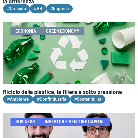
la differenza
#Crescita
#HR
#Impresa
ECONOMIA
GREEN ECONOMY
Riciclo della plastica, la filiera è sotto pressione
#Ambiente
#Confindustria
#Sostenibilità
BUSINESS
INVESTOR E VENTURE CAPITAL