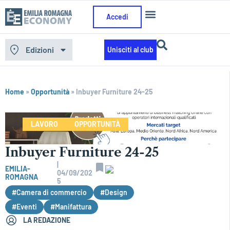
Accedi
Edizioni
Unisciti al club
Home
»
Opportunità
»
Inbuyer Furniture 24-25
LAVORO
OPPORTUNITÀ
Inbuyer Furniture 24-25
|
EMILIA-
04/09/202
ROMAGNA
5
#Camera di commercio
#Design
#Eventi
#Manifattura
LA REDAZIONE