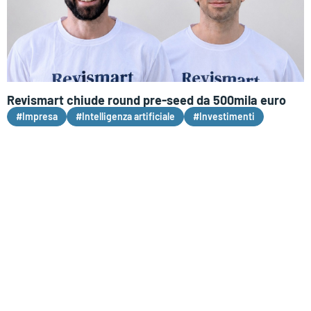
Revismart chiude round pre-seed da 500mila euro
#Impresa
#Intelligenza artificiale
#Investimenti