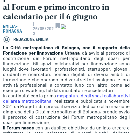
al Forum e primo incontro in
calendario per il 6 giugno
|
EMILIA-
26/05/202
ROMAGNA
2
REDAZIONE EMILIA
La Città metropolitana di Bologna, con il supporto della
Fondazione per lInnovazione Urbana
, dà avvio al percorso di
costituzione del Forum metropolitano degli spazi per
linnovazione. Gli spazi collaborativi per linnovazione sono
luoghi dove lavoratori, professionisti
,
startupper, giovani,
studenti e ricercatori, nomadi digitali di diversi ambiti di
formazione e che operano in diversi settori svolgono le loro
attività professionali a contatto luno con laltro, come ad
esempio coworking, fab lab, incubatori e acceleratori.
In continuità con la prima
mappatura degli spazi collaborativi
dellarea metropolitana
, realizzata e pubblicata a novembre
2021 da Progetti dimpresa, il servizio dedicato alla creazione
dimpresa della Città metropolitana di Bologna, prende avvio
il percorso di costruzione del Forum metropolitano degli
spazi per linnovazione.
Il Forum nasce
con un duplice obiettivo: da un lato creare e
rafforzare la rete esistente di questi luoghi, dallaltro