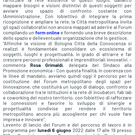
mappare bisogni e visioni distintivi di questi soggetti per
avviare uno spazio di confronto costante con
lAmministrazione. Con lobiettivo di integrare la prima
ricognizione e ampliare la rete, la Città metropolitana invita
gli spazi collaborativi non ancora mappati ad aderire al Forum
compilando un
form online
e fornendo una breve descrizione
dello spazio e delleventuale organizzazione che lo gestisce.
“Affinché la visione di Bologna Città della Conoscenza si
realizzi è fondamentale consolidare un ecosistema di
soggetti, luoghi e progettualità, in grado di attrarre e far
crescere percorsi professionali e imprenditoriali innovativi. –
commenta
Rosa Grimaldi
, delegata del Sindaco alla
Promozione economica – Con questa finalità, in coerenza con
le linee di mandato, avviamo quindi oggi il percorso per la
costituzione del Forum metropolitano degli spazi per
linnovazione, che costituirà un luogo di dialogo, confronto e
collaborazione tra le istituzioni e la rete di incubatori, fab lab
e coworking del nostro territorio, con l’obiettivo di rafforzare
le connessioni e favorire lo sviluppo di sinergie e
progettualità condivise per rendere il territorio
metropolitano ancora più accogliente per chi vuole fare
impresa e innovare”.
Levento di lancio del Forum e del percorso di lavoro è in
programma per
lunedì 6 giugno
2022 dalle 17 alle 19 presso