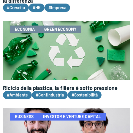
la differenza
#Crescita
#HR
#Impresa
ECONOMIA
GREEN ECONOMY
Riciclo della plastica, la filiera è sotto pressione
#Ambiente
#Confindustria
#Sostenibilità
BUSINESS
INVESTOR E VENTURE CAPITAL