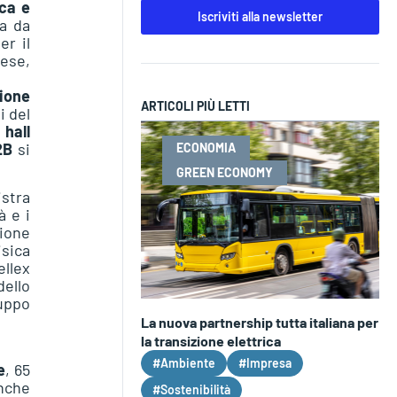
rca e
Iscriviti alla newsletter
sa da
er il
rese,
ione
ARTICOLI PIÙ LETTI
i del
 hall
2B
si
ECONOMIA
GREEN ECONOMY
istra
à e i
zione
isica
lex
dello
uppo
La nuova partnership tutta italiana per
la transizione elettrica
#Ambiente
#Impresa
e
, 65
anche
#Sostenibilità