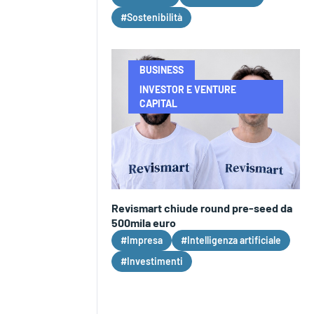
#Sostenibilità
BUSINESS
INVESTOR E VENTURE
CAPITAL
Revismart chiude round pre-seed da
500mila euro
#Impresa
#Intelligenza artificiale
#Investimenti