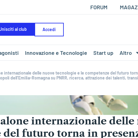
FORUM
MAGAZ
Unisciti al club
Accedi
agonisti
Innovazione e Tecnologie
Start up
Altro
ne internazionale delle nuove tecnologie e le competenze del futuro torn
nopoli dell’Emilia-Romagna su PNRR, ricerca, attrazione dei talenti, tran
Salone internazionale delle
 del futuro torna in presen