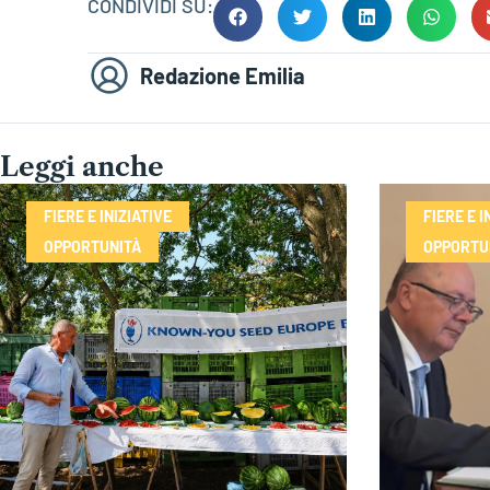
CONDIVIDI SU:
Redazione Emilia
Leggi anche
FIERE E INIZIATIVE
FIERE E I
OPPORTUNITÀ
OPPORTU