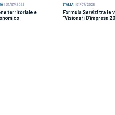
NA
|
31/07/2026
ITALIA
|
01/07/2026
ne territoriale e
Formula Servizi tra le vi
conomico
“Visionari D’impresa 2