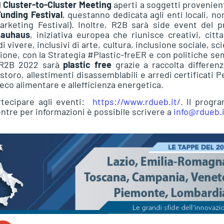
l
Cluster-to-Cluster Meeting
aperti a soggetti provenien
unding Festival
, questanno dedicata agli enti locali, n
rketing Festival). Inoltre, R2B sarà side event del p
Bauhaus
, iniziativa europea che riunisce creativi, citta
 vivere, inclusivi di arte, cultura, inclusione sociale, sc
Regione, con la Strategia #Plastic-freER e con politiche s
i, R2B 2022 sarà
plastic free
grazie a raccolta differenz
storo, allestimenti disassemblabili e arredi certificati P
co alimentare e allefficienza energetica.
artecipare agli eventi:
https://www.rdueb.it/
. Il progr
tre per informazioni è possibile scrivere a
info@rdueb.i