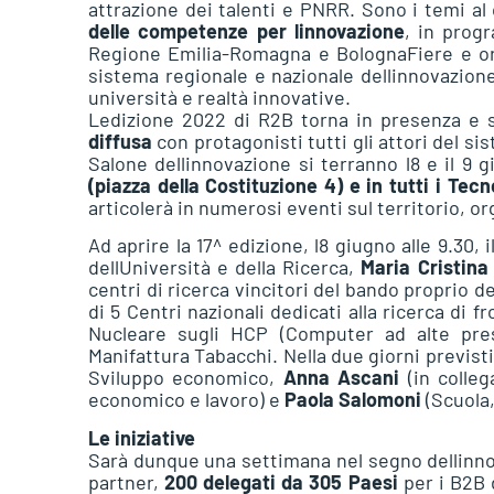
attrazione dei talenti e PNRR. Sono i temi al
delle competenze per linnovazione
, in prog
Regione Emilia-Romagna e BolognaFiere e org
sistema regionale e nazionale dellinnovazion
università e realtà innovative.
Ledizione 2022 di R2B torna in presenza e
diffusa
con protagonisti tutti gli attori del si
Salone dellinnovazione si terranno l8 e il 9 
(piazza della Costituzione 4) e in tutti i Tec
articolerà in numerosi eventi sul territorio, or
Ad aprire la 17^ edizione, l8 giugno alle 9.30,
dellUniversità e della Ricerca,
Maria Cristina
centri di ricerca vincitori del bando proprio de
di 5 Centri nazionali dedicati alla ricerca di f
Nucleare sugli HCP (Computer ad alte prest
Manifattura Tabacchi. Nella due giorni previsti,
Sviluppo economico,
Anna Ascani
(in colle
economico e lavoro) e
Paola Salomoni
(Scuola,
Le iniziative
Sarà dunque una settimana nel segno dellinn
partner,
200 delegati da 305 Paesi
per i B2B 