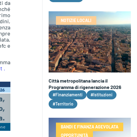
ti da
onché
rimo
dini,
NOTIZIE LOCALI
ienza
empre
iata,
efc e
amma
t .
Città metropolitana lancia il
Programma di rigenerazione 2026
#Finanziamenti
#Istituzioni
#Territorio
BANDI E FINANZA AGEVOLATA
OPPORTUNITÀ