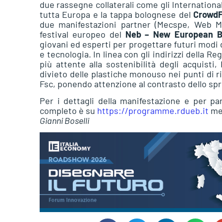
due rassegne collaterali come gli Internationa
tutta Europa e la tappa bolognese del
CrowdF
due manifestazioni partner (Mecspe, Web Ma
festival europeo del
Neb – New European 
giovani ed esperti per progettare futuri modi di
e tecnologia. In linea con gli indirizzi della 
più attente alla sostenibilità degli acquist
divieto delle plastiche monouso nei punti di ri
Fsc, ponendo attenzione al contrasto dello spre
Per i dettagli della manifestazione e per p
completo è su
https://programme.rdueb.it
men
Gianni Boselli