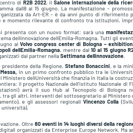
 centro di
R2B 2022
, il
Salone internazionale della rice
ramma dall8 al 15 giugno. La manifestazione – promos
anizzata da Art-ER – è da anni punto di riferimento p
e e momento rilevante di confronto tra istituzioni, imp
 si presenta con un nuovo format: sarà una
manifestaz
stema dellinnovazione dellEmilia-Romagna. Tutti gli event
giugno al
Volvo congress center di Bologna – exhibition
nopoli dellEmilia-Romagna
, mentre dal
10 al 15 giugno R
ganizzati dai partner nella
Settimana dellinnovazione
.
 il presidente della Regione,
Stefano Bonaccini
, e la min
 Messa,
in un primo confronto pubblico tra le Universit
l Ministero dellUniversità che finanzia in Italia la costru
rontiera: il progetto Nazionale dell’istituto Nazionale di F
azioni) avrà il suo Hub al Tecnopolo di Bologna nel
 tra gli altri, interventi del sottosegretario al Ministero 
gamento), e gli assessori regionali
Vincenzo Colla
(Svil
 università).
ovazione. Oltre
80 eventi in 14 luoghi diversi della region
digitali organizzati da Enterprise Europe Network. Ma 