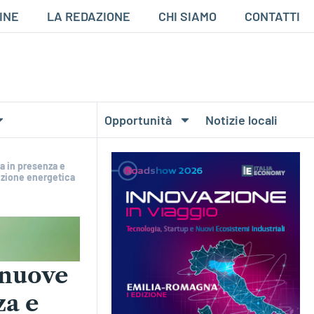
INE
LA REDAZIONE
CHI SIAMO
CONTATTI
Opportunità
Notizie locali
a in presenza e
sizione energetica
 nuove
za e