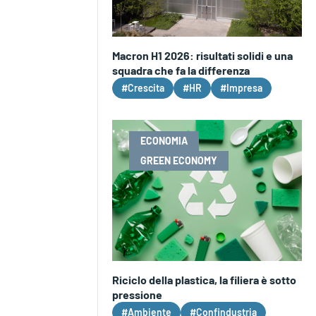
Macron H1 2026: risultati solidi e una
squadra che fa la differenza
#Crescita
#HR
#Impresa
ECONOMIA
GREEN ECONOMY
Riciclo della plastica, la filiera è sotto
pressione
#Ambiente
#Confindustria