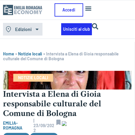
Accedi
Edizioni
Unisciti al club
Home
»
Notizie locali
»
Intervista a Elena di Gioia responsabile
culturale del Comune di Bologna
NOTIZIE LOCALI
Intervista a Elena di Gioia
responsabile culturale del
Comune di Bologna
|
EMILIA-
23/09/202
ROMAGNA
2