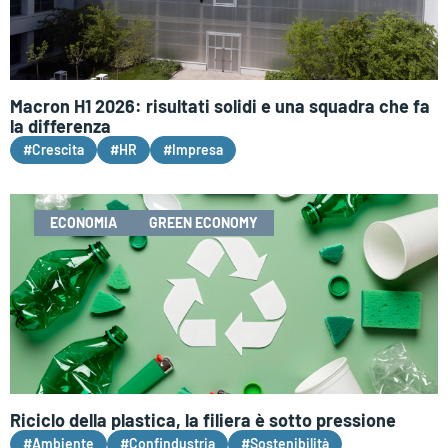
Macron H1 2026: risultati solidi e una squadra che fa
la differenza
#Crescita
#HR
#Impresa
ECONOMIA
GREEN ECONOMY
Riciclo della plastica, la filiera è sotto pressione
#Ambiente
#Confindustria
#Sostenibilità