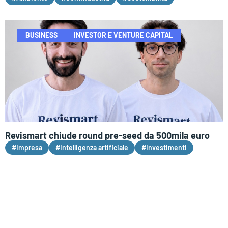
BUSINESS
INVESTOR E VENTURE CAPITAL
Revismart chiude round pre-seed da 500mila euro
#Impresa
#Intelligenza artificiale
#Investimenti