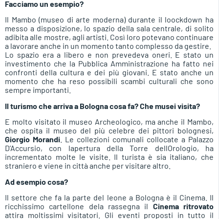
Facciamo un esempio?
Il Mambo (museo di arte moderna) durante il loockdown ha
messo a disposizione, lo spazio della sala centrale, di solito
adibita alle mostre, agli artisti. Così loro potevano continuare
a lavorare anche in un momento tanto complesso da gestire.
Lo spazio era a libero e non prevedeva oneri. E stato un
investimento che la Pubblica Amministrazione ha fatto nei
confronti della cultura e dei più giovani. E stato anche un
momento che ha reso possibili scambi culturali che sono
sempre importanti.
Il turismo che arriva a Bologna cosa fa? Che musei visita?
E molto visitato il museo Archeologico, ma anche il Mambo,
che ospita il museo del più celebre dei pittori bolognesi,
Giorgio Morandi
. Le collezioni comunali collocate a Palazzo
D’Accursio, con lapertura della Torre dellOrologio, ha
incrementato molte le visite. Il turista è sia italiano, che
straniero e viene in città anche per visitare altro.
Ad esempio cosa?
Il settore che fa la parte del leone a Bologna è il Cinema. Il
ricchissimo cartellone dela rassegna il
Cinema ritrovato
attira moltissimi visitatori. Gli eventi proposti in tutto il