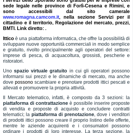
I servizi dello Sportello sono gratuiti per le imprese con
sede legale nelle province di Forlì-Cesena e Rimini, e
sono accessibili
d
al sito camerale
www.romagna.camcom.it
, nella sezione Servizi per il
cittadino e il territorio, Regolazione del mercato, prezzi,
BMTI. Link diretto: .
I
ttico
è una piattaforma informatica, che offre la possibilità di
sviluppare nuove opportunità commerciali in modo semplice
e gratuito, rivolto principalmente agli operatori del settore:
imprese di pesca, di acquacoltura, grossisti, pescherie e
ristoratori.
Uno
spazio virtuale gratuito
in cui gli operatori possono
informarsi sui prezzi e le dinamiche di mercato, ma anche
dove
possono
scambiare e prenotare prodotti ittici pescati e
allevati e promuovere la propria attività.
Il Mercato telematico, infatti, è composto da 3 sezioni: la
piattaforma di contrattazione
è possibile inserire proposte
di vendita e proposte di acquisto e concludere contratti
telematici; la
piattaforma di prenotazione
, dove i venditori
di prodotti ittici possono creare il proprio listino delle offerte,
mentre le aziende acquirenti e i consumatori possono
ordinare i prodotti di loro interesse. La terza sezione, la