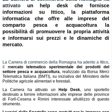
attivato
u
n help desk
c
he fornisce
informazioni su Ittico, la piattaforma
informatica che offre
alle imprese del
comparto pesca e acquacoltura
la
possibilità di
promuovere la propria attività
e informarsi sui prezzi e le dinamiche di
mercato
.
La Camera di commercio della Romagna ha aderito a Ittico,
il
m
ercato
te
lematico
s
perimentale dei prodotti
del
settore
pesca e acquacoltura
, realizzato da Borsa Merci
Telematica Italiana
(BMTI)
, su iniziativa del Ministero delle
Politiche agricole alimentari e forestali.
La Camera ha attivato un
Help Desk
, uno sportello
destinato a fornire informazioni alle imprese delle
p
rovince
di Forlì-Cesena e Rimini interessate allutilizzo
di questo
strumento
.