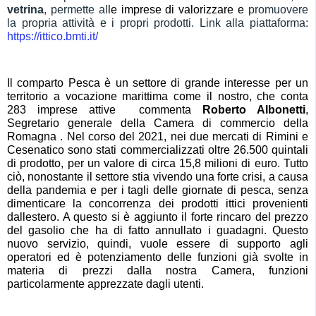
vetrina
, permette al
le imprese d
i
valorizzare e
promuovere
la propria attività e i propri prodotti. Link alla piattaforma:
https://ittico.bmti.it/
Il
c
omparto
Pesca è
un settore
di grande interesse per un
territorio a vocazione marittima come il nostro,
c
he
conta
283 imprese attive

commenta
Roberto Albonetti
,
Segretario generale della Camera di commercio della
Romagna
.
N
el corso del
2021, nei due mercati di Rimini e
Cesenatico
sono stati commercializzati
oltre 26.500 quintali
di prodotto, per un valore di circa 15,8 milioni di euro. Tutto
ciò, nonostante il settore stia vivendo
una forte crisi, a causa
della pandemia e per i tagli delle giornate di pesca, senza
dimenticare la concorrenza dei prodotti ittici provenienti
dallestero. A questo si è aggiunto il forte rincaro del prezzo
del gasolio che ha
di fatto
annullato i guadagni.
Questo
nuovo servizio, quindi, vuole essere
d
i
supporto agli
operatori ed è
potenziamento delle funzioni già svolte in
materia di prezzi dalla nostra Camera, funzioni
particolarmente apprezzate dagli utenti.