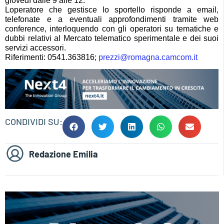
giovedì dalle 9 alle 12.
Loperatore che gestisce
l
o sportello
risponde a email,
telefonate e a eventuali approfondimenti tramite web
conference, interloquendo con gli operatori su tematiche e
dubbi relativi al Mercato telematico sperimentale e dei suoi
servizi accessori.
Rife
r
imenti
: 0541.363816;
prezzi@romagna.camcom.it
CONDIVIDI SU:
Redazione Emilia