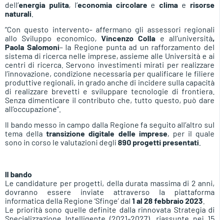
dell’
energia pulita
, l’
economia circolare
e
clima
e
risorse
naturali
.
“Con questo intervento- affermano gli assessori regionali
allo Sviluppo economico,
Vincenzo Colla
e all’università
,
Paola Salomoni
– la Regione punta ad un rafforzamento del
sistema di ricerca nelle imprese, assieme alle Università e ai
centri di ricerca. Servono investimenti mirati per realizzare
l’innovazione, condizione necessaria per qualificare le filiere
produttive regionali, in grado anche di incidere sulla capacità
di realizzare brevetti e sviluppare tecnologie di frontiera.
Senza dimenticare il contributo che, tutto questo, può dare
all’occupazione”.
Il bando messo in campo dalla Regione fa seguito all’altro sul
tema della
transizione digitale delle imprese
, per il quale
sono in corso le valutazioni degli
890 progetti presentati
.
Il bando
Le candidature per progetti, della durata massima di 2 anni,
dovranno essere inviate attraverso la piattaforma
informatica della Regione ‘Sfinge’ dal
1 al 28 febbraio 2023
.
Le priorità sono quelle definite dalla rinnovata Strategia di
Specializzazione Intelligente (2021-2027), riassunte nei 15