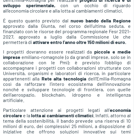
sviluppo sperimentale,
con un occhio di riguardo
all’economia circolare e alla lotta ai cambiamenti climatici.
È questo quanto previsto dal
nuovo bando della Regione
approvato dalla Giunta, nel corso dell’ultima seduta, e
finanziato con le risorse del programma regionale Fesr 2021-
2027, approvato a luglio dalla Commissione Ue che
permetterà di
attivare entro l’anno oltre 150 milioni di euro.
I progetti dovranno essere realizzati da
piccole e medie
imprese
emiliano-romagnole (o da grandi imprese, solo se in
collaborazione con le Pmi): è previsto l’obbligo di
accompagnare i progetti con collaborazioni strutturate con
Università, organismi e laboratori di ricerca, in particolare
appartenenti alla
Rete alta tecnologia
dell’Emilia-Romagna
così da rafforzare l’intero ecosistema dell’innovazione
nonché e sviluppare tecnologie di frontiera, con quelle
dell’aerospazio, blockchain, idrogeno e intelligenza
artificiale.
Particolare attenzione ai progetti legati all’
economia
circolare
e la
lotta ai cambiamenti climatici
. Infatti, attorno al
tema della sostenibilità, il bando prevede una riserva di 10
milioni di euro, dei complessivi 25 milioni, a disposizione di
iniziative che offrono soluzioni innovative sui temi