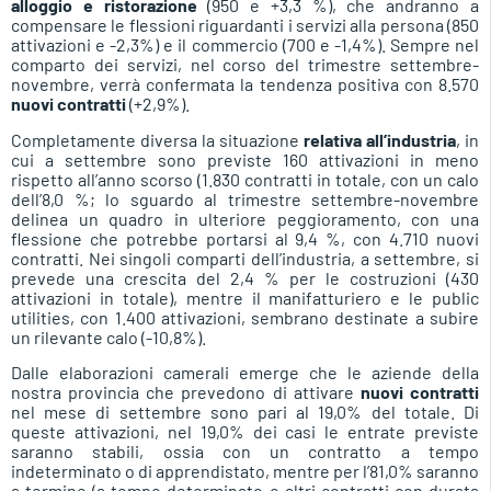
alloggio e ristorazione
(950 e +3,3 %), che andranno a
compensare le flessioni riguardanti i servizi alla persona (850
attivazioni e -2,3%) e il commercio (700 e -1,4%). Sempre nel
comparto dei servizi, nel corso del trimestre settembre-
novembre, verrà confermata la tendenza positiva con 8.570
nuovi contratti
(+2,9%).
Completamente diversa la situazione
relativa all’industria
, in
cui a settembre sono previste 160 attivazioni in meno
rispetto all’anno scorso (1.830 contratti in totale, con un calo
dell’8,0 %; lo sguardo al trimestre settembre-novembre
delinea un quadro in ulteriore peggioramento, con una
flessione che potrebbe portarsi al 9,4 %, con 4.710 nuovi
contratti. Nei singoli comparti dell’industria, a settembre, si
prevede una crescita del 2,4 % per le costruzioni (430
attivazioni in totale), mentre il manifatturiero e le public
utilities, con 1.400 attivazioni, sembrano destinate a subire
un rilevante calo (-10,8%).
Dalle elaborazioni camerali emerge che le aziende della
nostra provincia che prevedono di attivare
nuovi contratti
nel mese di settembre sono pari al 19,0% del totale. Di
queste attivazioni, nel 19,0% dei casi le entrate previste
saranno stabili, ossia con un contratto a tempo
indeterminato o di apprendistato, mentre per l’81,0% saranno
a termine (a tempo determinato o altri contratti con durata