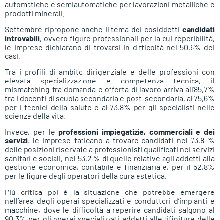
automatiche e semiautomatiche per lavorazioni metalliche e
prodotti minerali.
Settembre ripropone anche il tema dei cosiddetti
candidati
introvabili
, ovvero figure professionali per la cui reperibilità,
le imprese dichiarano di trovarsi in difficoltà nel 50,6% dei
casi.
Tra i profili di ambito dirigenziale e delle professioni con
elevata specializzazione e competenza tecnica, il
mismatching tra domanda e offerta di lavoro arriva all’85,7%
tra i docenti di scuola secondaria e post-secondaria, al 75,6%
per i tecnici della salute e al 73,8% per gli specialisti nelle
scienze della vita.
Invece, per le
professioni impiegatizie, commerciali e dei
servizi
, le imprese faticano a trovare candidati nel 73,8 %
delle posizioni riservate a professionisti qualificati nei servizi
sanitari e sociali, nel 53,2 % di quelle relative agli addetti alla
gestione economica, contabile e finanziaria e, per il 52,8%
per le figure degli operatori della cura estetica.
Più critica poi è la situazione che potrebbe emergere
nell’area degli operai specializzati e conduttori d’impianti e
macchine, dove le difficoltà a reperire candidati salgono al
90,3% per gli operai specializzati addetti alle rifiniture delle