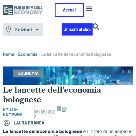
Accedi
Edizioni
Unisciti al club
Home
»
Economia
»
Le lancette dell’economia bolognese
ECONOMIA
Le lancette dell’economia
bolognese
|
EMILIA-
08/06/202
ROMAGNA
2
LAURA BRANCA
Le lancette delleconomia bolognese
è il titolo di un ampio e