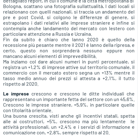
dettagliato report, in cui il comune e la città metropolitana di
Bologna, scattano una fotografia sullattualità
.
I dati locali si
relazionano con quelli nazionali, si traccia un andamento del
pre e post Covid, si colgono le differenze di genere, si
estrapolano i dati relativi alle imprese straniere e infine si
contempla anche landamento del mercato con lestero con
particolare attenzione a Russia e Ucraina.
Fin da subito è chiaro che lanno 2020 è quello della
recessione più pesante mentre il 2021 è lanno della ripresa, e
certo, questo non sorprenderà nessuno eppure non
mancano alcuni elementi di imprevedibilità.
Ma inziamo col dare alcuni numeri in punti percentuale, si
registra un +1,2% di imprese attive sul territorio comunale, il
commercio con il mercato estero segna un +13% mentre il
tasso medio annuo dei prezzi si attesta a +2,1%, il tutto
rispetto al 2020.
Le imprese
crescono e crescono le ditte individuali che
rappresentano un importante fetta del settore con un 45,6%.
Crescono le imprese straniere, +5,9%, in particolare quelle
con titolarità orientale.
Una buona crescita, visti anche gli incentivi statali, spetta
alle ai costruttori, +5%, crescono ma più lentamente le
attività professionali, un +2,4% e i servizi di informazione e
comunicazione con, +2,8%, sempre rispetto al 20.