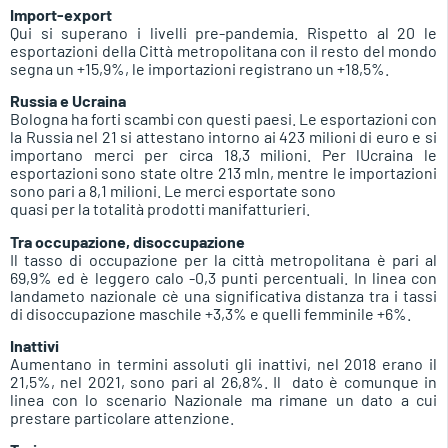
Import-export
Qui si superano i livelli pre-pandemia. Rispetto al 20 le
esportazioni della Città metropolitana con il resto del mondo
segna un +15,9%, le importazioni registrano un +18,5%.
Russia e Ucraina
Bologna ha forti scambi con questi paesi. Le esportazioni con
la Russia nel 21 si attestano intorno ai 423 milioni di euro e si
importano merci per circa 18,3 milioni. Per lUcraina le
esportazioni sono state oltre 213 mln, mentre le importazioni
sono pari a 8,1 milioni. Le merci esportate sono
quasi per la totalità prodotti manifatturieri.
Tra occupazione, disoccupazione
Il tasso di occupazione per la città metropolitana è pari al
69,9% ed è leggero calo -0,3 punti percentuali. In linea con
landameto nazionale cè una significativa distanza tra i tassi
di disoccupazione maschile +3,3% e quelli femminile +6%.
Inattivi
Aumentano in termini assoluti gli inattivi, nel 2018 erano il
21,5%, nel 2021, sono pari al 26,8%. Il dato è comunque in
linea con lo scenario Nazionale ma rimane un dato a cui
prestare particolare attenzione.