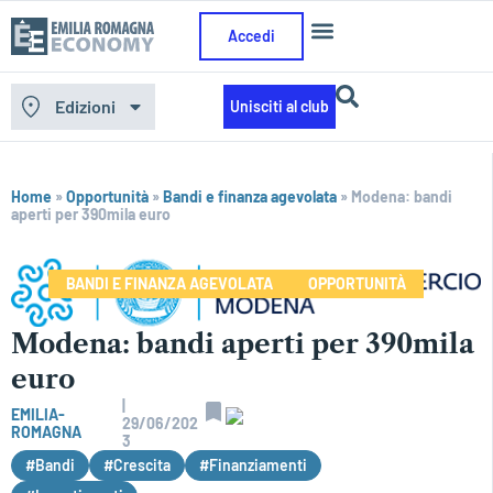
Accedi
Edizioni
Unisciti al club
Home
»
Opportunità
»
Bandi e finanza agevolata
»
Modena: bandi
aperti per 390mila euro
BANDI E FINANZA AGEVOLATA
OPPORTUNITÀ
Modena: bandi aperti per 390mila
euro
|
EMILIA-
29/06/202
ROMAGNA
3
#Bandi
#Crescita
#Finanziamenti