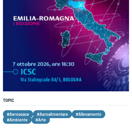
TOPIC
#Aerospace
#Agroalimentare
#Allevamento
#Ambiente
#Arte