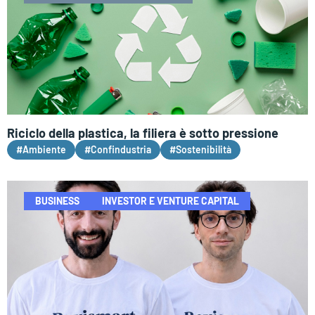
Riciclo della plastica, la filiera è sotto pressione
#Ambiente
#Confindustria
#Sostenibilità
BUSINESS
INVESTOR E VENTURE CAPITAL