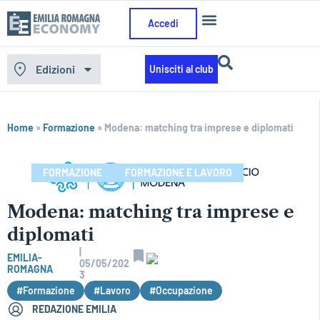
Accedi
Edizioni
Unisciti al club
Home
»
Formazione
»
Modena: matching tra imprese e diplomati
FORMAZIONE
FORMAZIONE E LAVORO
Modena: matching tra imprese e
diplomati
|
EMILIA-
05/05/202
ROMAGNA
3
#Formazione
#Lavoro
#Occupazione
REDAZIONE EMILIA