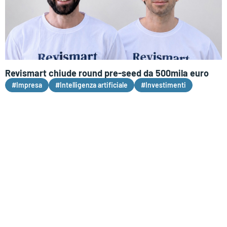
Revismart chiude round pre-seed da 500mila euro
#Impresa
#Intelligenza artificiale
#Investimenti