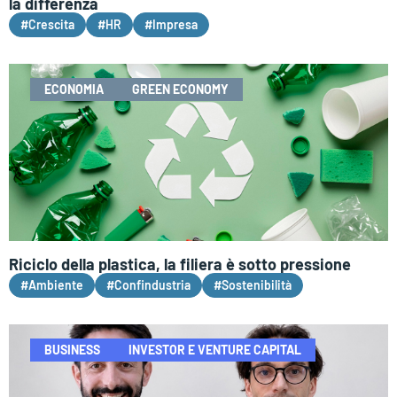
la differenza
#Crescita
#HR
#Impresa
ECONOMIA
GREEN ECONOMY
Riciclo della plastica, la filiera è sotto pressione
#Ambiente
#Confindustria
#Sostenibilità
BUSINESS
INVESTOR E VENTURE CAPITAL