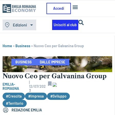
Accedi
Edizioni
Unisciti al club
Home
»
Business
»
Nuovo Ceo per Galvanina Group
BUSINESS
DALLE IMPRESE
Nuovo Ceo per Galvanina Group
|
EMILIA-
12/07/202
ROMAGNA
3
#Crescita
#Impresa
#Sviluppo
#Territorio
REDAZIONE EMILIA