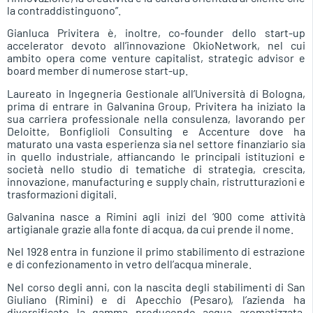
la contraddistinguono”.
Gianluca Privitera è, inoltre, co-founder dello start-up
accelerator devoto all’innovazione OkioNetwork, nel cui
ambito opera come venture capitalist, strategic advisor e
board member di numerose start-up.
Laureato in Ingegneria Gestionale all’Università di Bologna,
prima di entrare in Galvanina Group, Privitera ha iniziato la
sua carriera professionale nella consulenza, lavorando per
Deloitte, Bonfiglioli Consulting e Accenture dove ha
maturato una vasta esperienza sia nel settore finanziario sia
in quello industriale, affiancando le principali istituzioni e
società nello studio di tematiche di strategia, crescita,
innovazione, manufacturing e supply chain, ristrutturazioni e
trasformazioni digitali.
Galvanina nasce a Rimini agli inizi del ‘900 come attività
artigianale grazie alla fonte di acqua, da cui prende il nome.
Nel 1928 entra in funzione il primo stabilimento di estrazione
e di confezionamento in vetro dell’acqua minerale.
Nel corso degli anni, con la nascita degli stabilimenti di San
Giuliano (Rimini) e di Apecchio (Pesaro), l’azienda ha
diversificato la gamma producendo acqua aromatizzata,