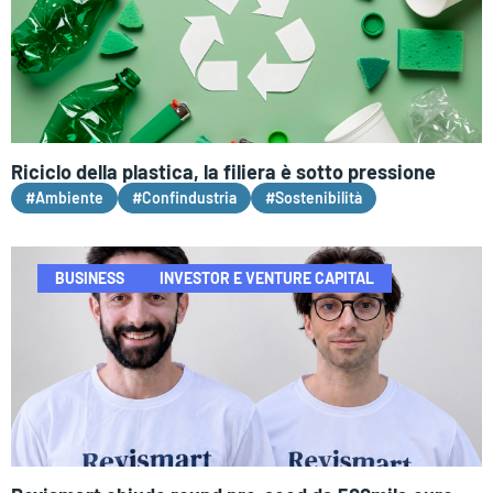
Riciclo della plastica, la filiera è sotto pressione
#Ambiente
#Confindustria
#Sostenibilità
BUSINESS
INVESTOR E VENTURE CAPITAL