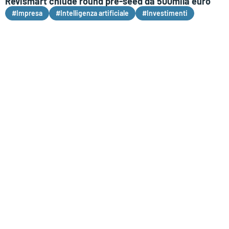
Revismart chiude round pre-seed da 500mila euro
#Impresa
#Intelligenza artificiale
#Investimenti