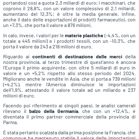
portandosi così a quota 2,3 miliardi di euro; i macchinari, che
coprono il 28,8%, con un valore complessivo di 2,1 miliardi,
aumentano del 12,3%; è oltre la media generale, infine,
anche il dato delle esportazioni di prodotti farmaceutici, con
un +7,3%, che porta il valore a 876 milioni.
In calo, invece, i valori per le
materie plastiche
(-4,4%, con un
totale a 445 milioni) e i prodotti tessili, con un -10,3%, che
porta il valore da 243 a 218 milioni di euro.
Riguardo ai
continenti di destinazione delle merci
della
nostra provincia, al terzo trimestre di quest’anno è ancora
l’Europa il primo acquirente, con oltre 5 miliardi di euro in
valore e un +5,2% rispetto allo stesso periodo del 2024.
Migliorano anche le vendite in Asia, che si porta a 739 milioni
(+4,2%), mentre l’America diminuisce le importazioni
dell’1,9%, attestando il valore totale ad un miliardo e 237
milioni di euro.
Facendo poi riferimento ai singoli paesi, le analisi camerali
rilevano il
balzo della Germania
, che con un +12,4%, è
diventata il primo partner commerciale della provincia di
Parma.
È stata pertanto scalzata dalla prima posizione la Francia, che
comunque ha mantenuto stabile il valore delle importazioni