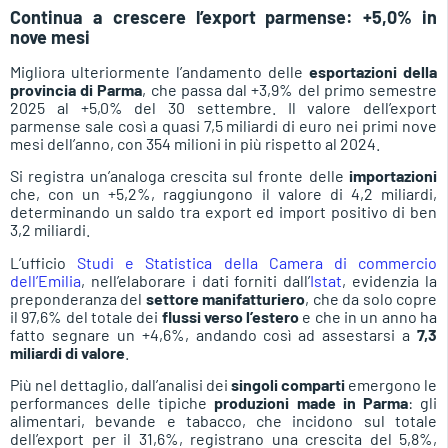
Continua a crescere l’export parmense: +5,0% in
nove mesi
Migliora ulteriormente l’andamento delle
esportazioni della
provincia di Parma
, che passa dal +3,9% del primo semestre
2025 al +5,0% del 30 settembre. Il valore dell’export
parmense sale così a quasi 7,5 miliardi di euro nei primi nove
mesi dell’anno, con 354 milioni in più rispetto al 2024.
Si registra un’analoga crescita sul fronte delle
importazioni
che, con un +5,2%, raggiungono il valore di 4,2 miliardi,
determinando un saldo tra export ed import positivo di ben
3,2 miliardi.
L’ufficio
Studi e Statistica della Camera di commercio
dell’Emilia
, nell’elaborare i dati forniti dall’
Istat
, evidenzia la
preponderanza del
settore manifatturiero
, che da solo copre
il 97,6% del totale dei
flussi verso l’estero
e che in un anno ha
fatto segnare un +4,6%, andando così ad assestarsi a
7,3
miliardi di valore
.
Più nel dettaglio, dall’analisi dei
singoli comparti
emergono le
performances delle tipiche
produzioni made in Parma
: gli
alimentari, bevande e tabacco, che incidono sul totale
dell’export per il 31,6%, registrano una crescita del 5,8%,