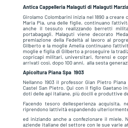
Antica Cappelleria Malaguti di Malaguti Marzi
Girolamo Colombarini inizia nel 1890 a creare cap
Maria Pia, una delle figlie, continuano l’attiv
anche il tessuto realizzando berretti milita
portabagagli. Malaguti viene decorato Meda
premiazione della Fedeltà al lavoro al progr
Gilberto e la moglie Amelia continuano l’attiv
moglie e figlia di Gilberto a proseguire la trad
copricapi militari, universitari, forensi e cop
arrivati così, dopo 100 anni, alla sesta generaz
Apicoltura Piana Spa  1903
Nellanno 1903 il professor Gian Pietro Piana 
Castel San Pietro. Qui con il figlio Gaetano in
doti delle api italiane, più docili e produttive
Facendo tesoro dellesperienza acquisita, ne
riprendono lattività espandendo ulteriormente
ed iniziando anche a confezionare il miele. N
aziende italiane del settore con le sue varie a