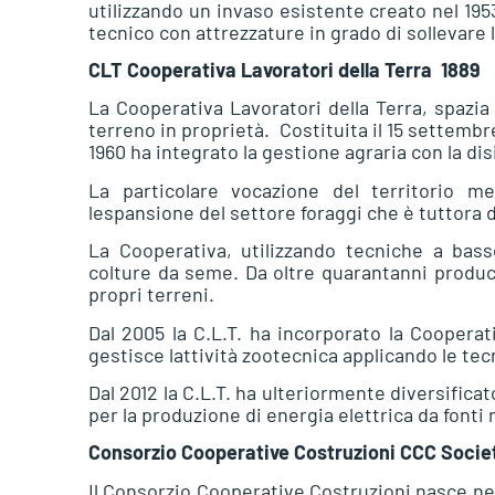
utilizzando un invaso esistente creato nel 19
tecnico con attrezzature in grado di sollevare l
CLT Cooperativa Lavoratori della Terra  1889
La Cooperativa Lavoratori della Terra, spazia
terreno in proprietà. Costituita il 15 settembr
1960 ha integrato la gestione agraria con la dis
La particolare vocazione del territorio m
lespansione del settore foraggi che è tuttora d
La Cooperativa, utilizzando tecniche a bass
colture da seme. Da oltre quarantanni produc
propri terreni.
Dal 2005 la C.L.T. ha incorporato la Cooper
gestisce lattività zootecnica applicando le tecn
Dal 2012 la C.L.T. ha ulteriormente diversificat
per la produzione di energia elettrica da fonti 
Consorzio Cooperative Costruzioni CCC Societ
Il Consorzio Cooperative Costruzioni nasce nel 