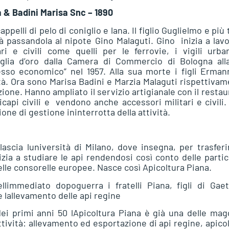
a & Badini Marisa Snc – 1890
pelli di pelo di coniglio e lana. Il figlio Guglielmo e più 
ità passandola al nipote Gino Malaguti. Gino inizia a lav
ri e civili come quelli per le ferrovie, i vigili urba
glia d’oro dalla Camera di Commercio di Bologna alla
esso economico” nel 1957. Alla sua morte i figli Erma
ità. Ora sono Marisa Badini e Marzia Malaguti rispettiva
izione. Hanno ampliato il servizio artigianale con il restau
ricapi civili e vendono anche accessori militari e civili.
ione di gestione ininterrotta della attività.
lascia luniversità di Milano, dove insegna, per trasferi
izia a studiare le api rendendosi così conto delle partic
 delle consorelle europee. Nasce così Apicoltura Piana.
llimmediato dopoguerra i fratelli Piana, figli di Gae
 lallevamento delle api regine
ei primi anni 50 lApicoltura Piana è già una delle mag
ttività: allevamento ed esportazione di api regine, apico