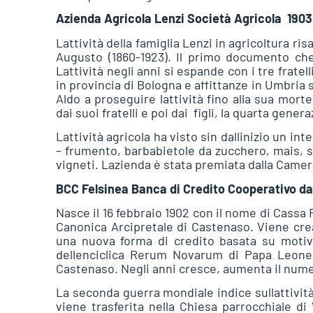
Azienda Agricola Lenzi Società Agricola  1903
Lattività della famiglia Lenzi in agricoltura ri
Augusto (1860-1923). Il primo documento che d
Lattività negli anni si espande con i tre frate
in provincia di Bologna e affittanze in Umbria s
Aldo a proseguire lattività fino alla sua mort
dai suoi fratelli e poi dai figli, la quarta gener
Lattività agricola ha visto sin dallinizio un in
– frumento, barbabietole da zucchero, mais, so
vigneti. Lazienda è stata premiata dalla Came
BCC Felsinea Banca di Credito Cooperativo dal 
Nasce il 16 febbraio 1902 con il nome di Cassa 
Canonica Arcipretale di Castenaso. Viene cre
una nuova forma di credito basata su motiva
dellenciclica Rerum Novarum di Papa Leone
Castenaso. Negli anni cresce, aumenta il numer
La seconda guerra mondiale indice sullattività,
viene trasferita nella Chiesa parrocchiale di 