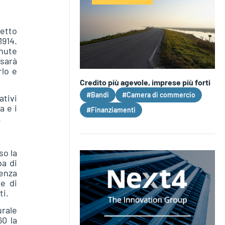
detto
1914.
enute
 sarà
rlo e
Credito più agevole, imprese più forti
#Bandi
#Camera di commercio
ativi
a e i
#Finanziamenti
.
so la
pa di
uenza
le di
ti.
urale
60 la