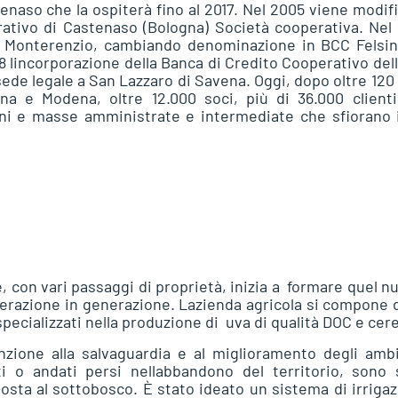
tenaso che la ospiterà fino al 2017. Nel 2005 viene modif
rativo di Castenaso (Bologna) Società cooperativa. Nel
di Monterenzio, cambiando denominazione in BCC Felsin
 lincorporazione della Banca di Credito Cooperativo dell
ede legale a San Lazzaro di Savena. Oggi, dopo oltre 120
ogna e Modena, oltre 12.000 soci, più di 36.000 clienti
ioni e masse amministrate e intermediate che sfiorano 
, con vari passaggi di proprietà, inizia a formare quel n
erazione in generazione. Lazienda agricola si compone 
specializzati nella produzione di uva di qualità DOC e cere
zione alla salvaguardia e al miglioramento degli ambi
ti o andati persi nellabbandono del territorio, sono 
posta al sottobosco. È stato ideato un sistema di irriga