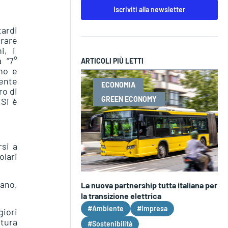
Iscriviti alla newsletter
tardi
orare
ni, i
 “7°
ARTICOLI PIÙ LETTI
nno e
mente
ECONOMIA
ro di
GREEN ECONOMY
 Si è
rsi a
olari
tano,
La nuova partnership tutta italiana per
la transizione elettrica
#Ambiente
#Impresa
giori
ltura
#Sostenibilità