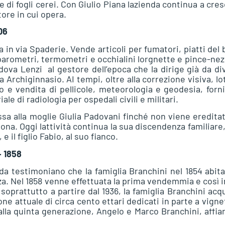
di fogli cerei. Con Giulio Piana lazienda continua a cre
tore in cui opera.
06
 in via Spaderie. Vende articoli per fumatori, piatti del
 barometri, termometri e occhialini lorgnette e pince-nez
edova Lenzi al gestore dell’epoca che la dirige già da di
Archiginnasio. AI tempi, oltre alla correzione visiva, lo
po e vendita di pellicole, meteorologia e geodesia, forn
ale di radiologia per ospedali civili e militari.
passa alla moglie Giulia Padovani finché non viene eredita
a. Oggi lattività continua la sua discendenza familiare
 e il figlio Fabio, al suo fianco.
– 1858
nda testimoniano che la famiglia Branchini nel 1854 abit
zza. Nel 1858 venne effettuata la prima vendemmia e così i
 soprattutto a partire dal 1936, la famiglia Branchini acq
ne attuale di circa cento ettari dedicati in parte a vigne
alla quinta generazione, Angelo e Marco Branchini, affia