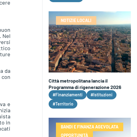
scere
NOTIZIE LOCALI
 buon
. Nel
versi
ttico
iture
ta da
, con
Città metropolitana lancia il
Programma di rigenerazione 2026
#Finanziamenti
#Istituzioni
ava e
#Territorio
nizia
uista
to in
BANDI E FINANZA AGEVOLATA
ncati
OPPORTUNITÀ