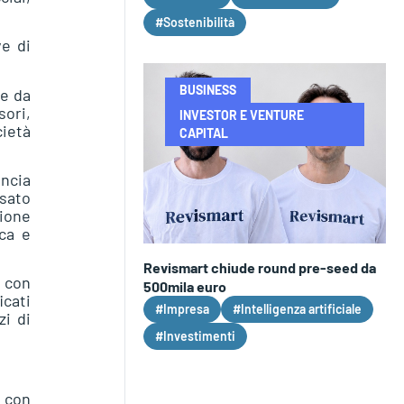
#Sostenibilità
ve di
BUSINESS
 e da
sori,
INVESTOR E VENTURE
cietà
CAPITAL
incia
ssato
zione
ica e
Revismart chiude round pre-seed da
e con
500mila euro
icati
#Impresa
#Intelligenza artificiale
zi di
#Investimenti
0 con