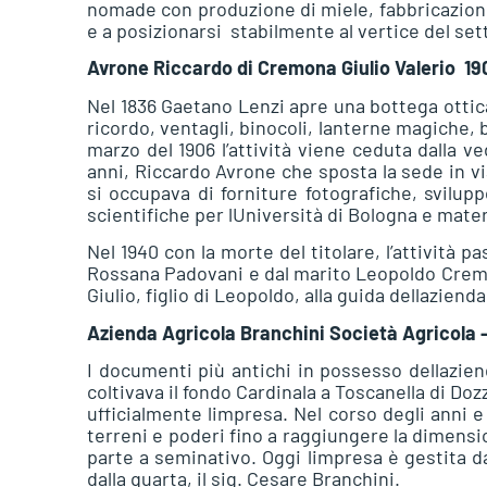
nomade con produzione di miele, fabbricazione 
e a posizionarsi stabilmente al vertice del set
Avrone Riccardo di Cremona Giulio Valerio  19
Nel 1836 Gaetano Lenzi apre una bottega ottica
ricordo, ventagli, binocoli, lanterne magiche,
marzo del 1906 l’attività viene ceduta dalla v
anni, Riccardo Avrone che sposta la sede in via 
si occupava di forniture fotografiche, svilup
scientifiche per lUniversità di Bologna e materi
Nel 1940 con la morte del titolare, l’attività 
Rossana Padovani e dal marito Leopoldo Cremon
Giulio, figlio di Leopoldo, alla guida dellazienda,
Azienda Agricola Branchini Società Agricola 
I documenti più antichi in possesso dellazie
coltivava il fondo Cardinala a Toscanella di Do
ufficialmente limpresa. Nel corso degli anni e
terreni e poderi fino a raggiungere la dimensio
parte a seminativo. Oggi limpresa è gestita d
dalla quarta, il sig. Cesare Branchini.