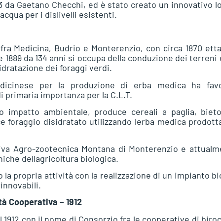
53 da Gaetano Checchi, ed è stato creato un innovativo l
acqua per i dislivelli esistenti.
 fra Medicina, Budrio e Monterenzio, con circa 1870 etta
e 1889 da 134 anni si occupa della conduzione dei terreni 
idratazione dei foraggi verdi.
edicinese per la produzione di erba medica ha favo
i primaria importanza per la C.L.T.
o impatto ambientale, produce cereali a paglia, bieto
e foraggio disidratato utilizzando lerba medica prodott
ativa Agro-zootecnica Montana di Monterenzio e attual
iche dellagricoltura biologica.
o la propria attività con la realizzazione di un impianto b
rinnovabili.
à Cooperativa – 1912
1912 con il nome di Consorzio fra le cooperative di biroc