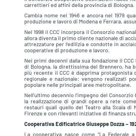
carrettieri ed affini della provincia di Bologna.
Cambia nome nel 1946 e ancora nel 1979 quand
produzione e lavoro di Modena e Ferrara, ass
Nel 1998 il CCC incorpora il Consorzio naziona
allora diventa il primo cliente nazionale di a
attrezzature per l’edilizia e condotte in accia
cooperative di produzione e lavoro.
Nei primi decenni dalla sua fondazione il CCC 
di Bologna, la direttissima del Brennero, ha b
più recente il CCC è dapprima protagonista de
regionale e nazionale: vengono realizzati pon
popolare nelle principali aree metropolitane.
Nell’ultimo decennio l’impegno del Consorzio 
la realizzazione di grandi opere a rete come
restauri quali quello del Teatro alla Scala di M
Firenze e con rilevanti iniziative di finanza str
Cooperativa Edificatrice Giuseppe Dozza – 19
La cooperativa nasce come “La Federale a pr