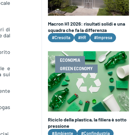
ocale
Macron H1 2026: risultati solidi e una
ri di
squadra che fa la differenza
e dal
#Crescita
#HR
#Impresa
rito
ECONOMIA
le e
GREEN ECONOMY
a sui
mente
iogas
Riciclo della plastica, la filiera è sotto
pressione
ciai,
#Ambiente
#Confindustria