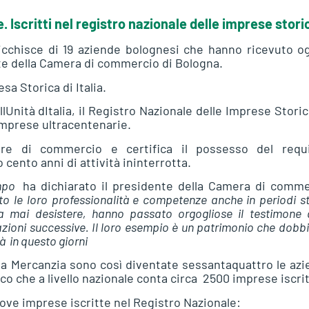
 Iscritti nel registro nazionale delle imprese stori
icchisce di 19 aziende bolognesi che hanno ricevuto og
te della Camera di commercio di Bologna.
a Storica di Italia.
lUnità dItalia, il Registro Nazionale delle Imprese Stori
 imprese ultracentenarie.
ere di commercio e certifica il possesso del requi
cento anni di attività ininterrotta.
po 
ha dichiarato il presidente della Camera di comm
 le loro professionalità e competenze anche in periodi st
za mai desistere, hanno passato orgogliose il testimone 
azioni successive. Il loro esempio è un patrimonio che dob
à in questo giorni
lla Mercanzia sono così diventate sessantaquattro le az
o che a livello nazionale conta circa 2500 imprese iscrit
nove imprese iscritte nel Registro Nazionale: