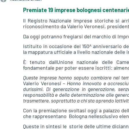
Premiate 19 imprese bolognesi centenarie.
Il Registro Nazionale Imprese storiche si arr
riconoscimento da Valerio Veronesi, presiden
Da oggi potranno fregiarsi del marchio di Impres
Istituito in occasione del 150^ anniversario del
la mappatura ufficiale a livello nazionale delle
È tenuto dallUnione nazionale delle Cam
fondamentale per poter essere iscritti: almeno 
Queste imprese hanno saputo cambiare nel tem
Valerio Veronesi
– Hanno innovato e accresciuto
durissimi. Di generazione in generazione, sen
responsabilità e della determinazione alle gener
trasmettere, soprattutto a chi sta aprendo lattivit
Con la premiazione svoltasi oggi a palazzo de
che rappresentano Bologna nellesclusivo elenc
Queste in sintesi le storie delle ultime dician