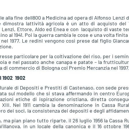
sale alla fine dell800 a Medicina ad opera di Alfonso Lenzi 
imostra lattività agricola è un atto di acquisto del 
lli Lenzi, Ettore, Aldo ed Enea e con lacquisto di vaste t
ino al 1941. Poi la guerra cambia le cose e una volta finita
e nel 1977. Le redini vengono così prese dal figlio Gianca
azione.
teresse particolare per la coltivazione del riso, per i semin
ia e nel passato anche canapa e patate – la frutticultur
ra di commercio di Bologna col Premio Mercanzia nel 1997
1902  1902
Rurale di Depositi e Prestiti di Castenaso, con sede pres
ata sul modello che si stava affermando in centro Euro
zioni etiche di ispirazione cristiana, diretta conseg
 XIII. Nel 1911 cambia la denominazione in Cassa Rura
o dei soci, la consistenza dei depositi e degli affidamen
 ma pian piano tutto riparte. il 26 luglio 1956 la Cassa R
Villanova, in un locale della canonica e il 16 ottobre 19