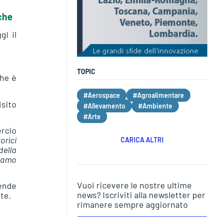
che
gi il
TOPIC
che è
#Aerospace
#Agroalimentare
sito
#Allevamento
#Ambiente
#Arte
ercio
orici
CARICA ALTRI
della
biamo
Vuoi ricevere le nostre ultime
iende
news? Iscriviti alla newsletter per
te.
rimanere sempre aggiornato