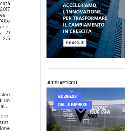
icata
 2017
ea –
’Alto
 anni
, 171
i 2,5
ULTIMI ARTICOLI
ucleo
BUSINESS
di un
DALLE IMPRESE
ali.
enti
stati
zione