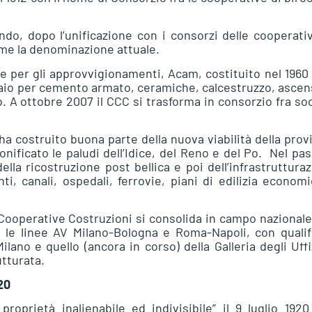
o, dopo l’unificazione con i consorzi delle cooperati
ume la denominazione attuale.
le per gli approvvigionamenti, Acam, costituito nel 1960
cciaio per cemento armato, ceramiche, calcestruzzo, ascen
io. A ottobre 2007 il CCC si trasforma in consorzio fra so
ha costruito buona parte della nuova viabilità della prov
onificato le paludi dell’Idice, del Reno e del Po. Nel pa
lla ricostruzione post bellica e poi dell’infrastruttura
ti, canali, ospedali, ferrovie, piani di edilizia econom
Cooperative Costruzioni si consolida in campo nazional
 le linee AV Milano-Bologna e Roma-Napoli, con qualif
ilano e quello (ancora in corso) della Galleria degli Uffi
utturata.
20
oprietà inalienabile ed indivisibile” il 9 luglio 192