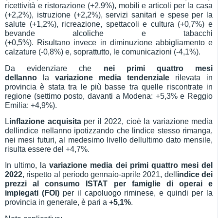
ricettività e ristorazione (+
2,9
%),
mobili e articoli per la casa
(+
2,2
%), 
istruzione (+2,2%),
servizi sanitari e spese per la
salute (+1,
2
%), ricreazione, spettacoli e cultura (+
0,7
%)
e
bevande alcoliche e tabacchi
(+
0,5
%).
R
isultano
invece
in
diminuzione
abbigliamento e
calzature (-
0,
8
%)
e, soprattutto,
le
comunicazioni (-
4,1
%).
Da evidenziare che
nei primi quattro mesi
dellanno
la
variazione
media
tendenziale
rilevata in
provincia è stata tra le più basse tra quelle riscontrate in
regione (settimo posto, davanti a Modena: +5,3% e Reggio
Emilia: +4,9%).
L
inflazione acquisita
per il 2022, cioè la variazione media
dellindice nellanno ipotizzando che lindice stesso rimanga,
nei mesi futuri, al medesimo livello dellultimo dato mensile,
risulta essere del +4,7%.
I
n ultimo, la
variazione media dei primi quattro mesi del
2022
,
rispetto al periodo gennaio-aprile 2021,
dell
indice dei
prezzi al consumo ISTAT per famiglie di operai e
impiegati (FOI)
per il capoluogo
riminese
, e quindi per la
provincia in generale, è
pari
a
+
5
,1%
.