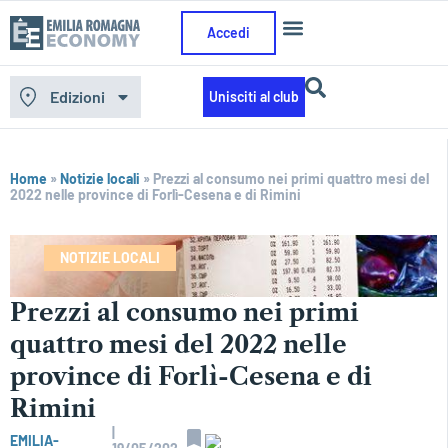
Accedi
Edizioni
Unisciti al club
Home
»
Notizie locali
»
Prezzi al consumo nei primi quattro mesi del
2022 nelle province di Forlì-Cesena e di Rimini
NOTIZIE LOCALI
Prezzi al consumo nei primi
quattro mesi del 2022 nelle
province di Forlì-Cesena e di
Rimini
|
EMILIA-