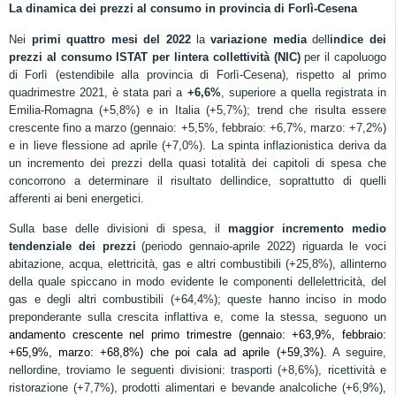
La dinamica dei prezzi al consumo in provincia di Forlì-Cesena
Nei
primi quattro mesi del 2022
la
variazione
media
dell
indice dei
prezzi al consumo ISTAT per lintera collettività (NIC)
per il capoluogo
di Forlì (estendibile alla provincia di Forlì-Cesena),
rispetto al primo
quadrimestre 2021
, è stata pari a
+
6,6
%
,
superiore a quella registrata
in
Emilia-Romagna
(+5,8%) e in Italia (+5,7%)
;
trend
che risulta
essere
crescente fino a marzo (gennaio: +5,5%, febbraio:
+
6,7%, marzo:
+
7,2%)
e
in
lieve flessione ad aprile (+7,0%)
.
La
spinta
inflazionistica
deriva da
un
incremento
dei prezzi della
quasi totalità
dei capitoli di spesa che
concorrono a determinare il risultato dellindice, soprattutto
di
quelli
afferenti ai beni energetici.
Sulla
base
de
lle divisioni di spesa, il
maggior
incremento
medio
tendenziale
dei prezzi
(periodo gennaio-aprile 2022)
riguarda le voci
abitazione, acqua, elettricità, gas e altri combustibili (+
25,8
%),
allinterno
della quale
spiccano in modo evidente
le componenti dellelettricità, del
gas e degli altri combustibili (+
64,4
%);
queste hanno inciso in modo
preponderante sulla crescita inflattiva e, come la stessa, seguono un
andamento crescente nel primo trimestre
(gennaio: +
63,9
%, febbraio:
+65,9
%, marzo:
+68,8
%)
che
poi cala
a
d aprile
(+59,3%).
A seguire,
nellordine, troviamo le seguenti divisioni: 
trasporti (+8,6%), ricettività e
ristorazione (+7,7%), prodotti alimentari e bevande analcoliche (+6,9%),