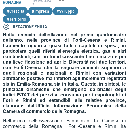
19/05/202
ROMAGNA
2
#Crescita
#Impresa
#Sviluppo
#Territorio
REDAZIONE EMILIA
Netta crescita dellinflazione nel primo quadrimestre
dellanno, nelle province di Forlì-Cesena e Rimini.
Laumento riguarda quasi tutti i capitoli di spesa, in
particolare quelli riferiti allenergia elettrica, gas e altri
combustibili, con un trend crescente fino a marzo e poi
una lieve flessione ad aprile. Diversità nei due territori,
con Forlì-Cesena che fa segnare aumenti superiori a
quelli regionali e nazionali e Rimini con variazioni
altrettanto positive ma inferiori agli incrementi registrati
sia in Emilia-Romagna sia in Italia. Queste, in sintesi, le
principali dinamiche che emergono dallanalisi degli
indici ISTAT dei prezzi al consumo per i capoluoghi di
Forlì e Rimini ed estendibili alle relative province,
elaborate dallUfficio Informazione Economica della
Camera di commercio della Romagna.
Nellambito dellOsservatorio Economico, la Camera di
commercio della Romagna  Forlì-Cesena e Rimini ha