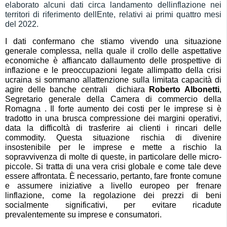
elaborato alcuni dati circa landamento dellinflazione nei
territori di riferimento dellEnte, relativi ai primi quattro mesi
del 2022.
I dati confermano che stiamo vivendo una
situazione
general
e
complessa,
nella quale
il crollo delle aspettative
economiche
è
affiancato
dal
laumento
d
e
lle prospettive
di
inflazione
e le preoccupazioni legate allimpatto della crisi
ucraina si sommano allattenzio
ne sulla limitata capacità di
agire delle banche centrali

dichiara
Roberto Albonetti
,
S
egretario generale della Camera di commercio della
Romagna 
.
I
l forte aumento dei costi per le imprese si è
tradotto in una brusca compressione dei margini operativi,
data la difficoltà di trasferire ai clienti i rincari delle
commodity.
Q
uesta situazione rischia di divenire
insostenibile per le imprese
e mette a rischio
la
sopravvivenza di molte di queste,
in particolare delle
micro-
piccole.
Si tratta di una vera crisi globale e come tale deve
essere affrontata.
È
necessario,
pertanto,
fare fronte comune
e assumere iniziative a livello europeo per frenare
linflazione,
come la regolazione dei prezzi di beni
socialmente significativi, per evitare ricadute
prevalentemente su imprese e consumatori.