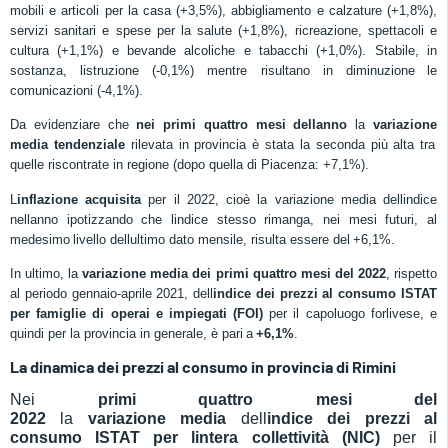
mobili e articoli per la casa (+3,5%),
abbigliamento e calzature (+
1,8
%),
servizi sanitari e spese per la salute (+1,
8
%), ricreazione, spettacoli e
cultura (+
1,1
%)
e 
bevande alcoliche e tabacchi (+
1,0
%).
S
tabil
e, in
sostanza, listruzione (-0,1%)
mentre risultano in
diminuzione
le
comunicazioni (-
4,1
%).
Da evidenziare che
nei primi quattro mesi dellanno
la
variazione
media
tendenziale
rilevata in provincia è stata la seconda più alta tra
quelle riscontrate in regione (dopo quella di Piacenza: +7,1%).
L
inflazione acquisita
per il 2022
,
cioè
la variazione media dellindice
nellanno ipotizzando che lindice stesso rimanga, ne
i mesi
futuri
,
al
medesimo
livello dellultimo dato mensile,
risulta essere del
+
6,1
%.
In ultimo, la
variazione medi
a dei primi quattro mesi del 2022
,
rispetto
al periodo gennaio-aprile 2021,
dell
indice dei prezzi al consumo ISTAT
per famiglie di operai e impiegati (FOI)
per il capoluogo forlivese, e
quindi per la provincia in generale, è
pari
a
+
6,1
%
.
La dinamica dei prezzi al consumo in provincia di Rimini
Nei
primi quattro mesi del
2022
la
variazione
media
dell
indice dei prezzi al
consumo ISTAT per lintera collettività (NIC)
per il