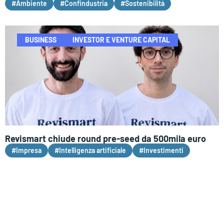
#Ambiente
#Confindustria
#Sostenibilità
BUSINESS
INVESTOR E VENTURE CAPITAL
Revismart chiude round pre-seed da 500mila euro
#Impresa
#Intelligenza artificiale
#Investimenti