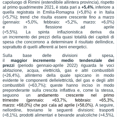
capoluogo di
Rimini
(estendibile all
intera
provincia),
rispetto
al primo quadrimestre 2021
, è stata pari a
+
5,4
%
,
inferiore
a
quella registrata
in Emilia-Romagna
(+5,8%) e in Italia
(+5,7%)
;
trend
che risulta
essere
crescente fino a marzo
(gennaio: +5,
0
%, febbraio:
+
5,2
%, marzo:
+
6,0
%)
e
in
flessione ad aprile
(+
5,5
%)
.
La
spinta
inflazionistica
deriva da
un
incremento
dei prezzi della
quasi totalità
dei capitoli di
spesa che concorrono a determinare il risultato dellindice,
soprattutto
di
quelli afferenti ai beni energetici.
Sulla
base
de
lle divisioni di spesa
,
il
maggior
incremento
medio t
endenziale
dei
prezzi
(periodo gennaio-aprile 2022)
riguarda le voci
abitazione, acqua, elettricità, gas e altri combustibili
(+
2
6
,
4
%),
allinterno della quale
spiccano in modo
evidente
le componenti dellelettricità, del gas e degli altri
combustibili (+
6
3
,
7
%);
queste hanno inciso in modo
preponderante sulla crescita inflattiva e, come la stessa,
seguono un
andamento crescente nel primo
trimestre
(gennaio: +
63,
7
%, febbraio:
+65,
3
%,
marzo:
+68,
0
%)
che
poi cala
a
d aprile
(+5
8
,
0
%).
A seguire,
nellordine, troviamo le seguenti divisioni: 
trasporti
(+8,
1
%),
prodotti alimentari e bevande analcoliche (+
4,5
%),