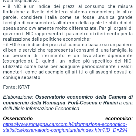
Nota esplicativa:
– il NIC è un indice dei prezzi al consumo che misura
linflazione a livello dellintero sistema economico; in altre
parole, considera lItalia come se fosse ununica grande
famiglia di consumatori, allinterno della quale le abitudini di
spesa sono ovviamente molto differenziate. Per gli organi di
governo il NIC rappresenta il parametro di riferimento per la
realizzazione delle politiche economiche;
– il FOI è un indice dei prezzi al consumo basato su un paniere
di beni e servizi che rappresenta i consumi di una famiglia, la
cui persona di riferimento è un lavoratore dipendente
(extragricolo). È, quindi, un indice più specifico del NIC,
utilizzato come base per adeguare periodicamente i valori
monetari, come ad esempio gli affitti o gli assegni dovuti al
coniuge separato.
Fonte: ISTAT
Elaborazione:
Osservatorio economico della Camera di
commercio della Romagna  Forlì-Cesena e Rimini
a cura
dellUfficio Informazione Economica
Osservatorio economico:
https://www.romagna.camcom.it/informazione-economico-
statistica/osservatorio-congiunturale/index.htm?ID_D=294