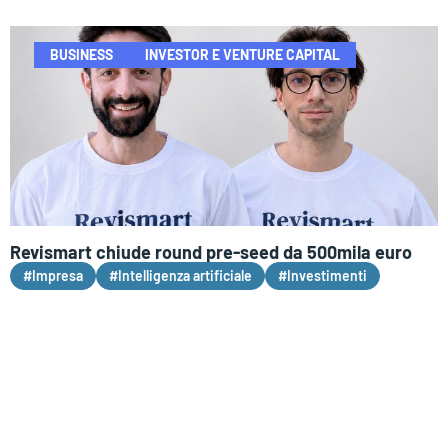
BUSINESS
INVESTOR E VENTURE CAPITAL
Revismart chiude round pre-seed da 500mila euro
#Impresa
#Intelligenza artificiale
#Investimenti