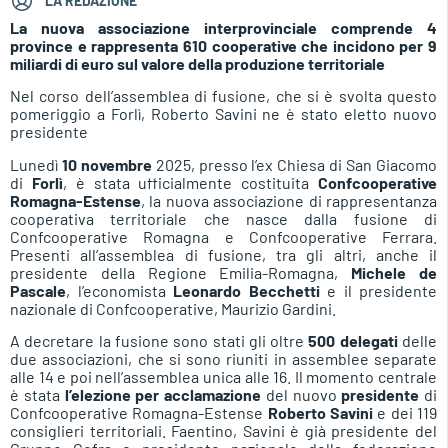
LA REDAZIONE
La nuova associazione interprovinciale comprende 4
province e rappresenta 610 cooperative che incidono per 9
miliardi di euro sul valore della produzione territoriale
Nel corso dell’assemblea di fusione, che si è svolta questo
pomeriggio a Forlì, Roberto Savini ne è stato eletto nuovo
presidente
Lunedì
10 novembre
2025, presso l’ex Chiesa di San Giacomo
di
Forlì
, è stata ufficialmente costituita
Confcooperative
Romagna-Estense
, la nuova associazione di rappresentanza
cooperativa territoriale che nasce dalla fusione di
Confcooperative Romagna e Confcooperative Ferrara.
Presenti all’assemblea di fusione, tra gli altri, anche il
presidente della Regione Emilia-Romagna,
Michele de
Pascale
, l’economista
Leonardo Becchetti
e il presidente
nazionale di Confcooperative, Maurizio Gardini.
A decretare la fusione sono stati gli oltre
500 delegati
delle
due associazioni, che si sono riuniti in assemblee separate
alle 14 e poi nell’assemblea unica alle 16. Il momento centrale
è stata
l’elezione per acclamazione
del nuovo
presidente
di
Confcooperative Romagna-Estense
Roberto Savini
e dei 119
consiglieri territoriali. Faentino, Savini è già presidente del