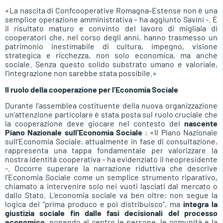
«La nascita di Confcooperative Romagna-Estense non è una
semplice operazione amministrativa – ha aggiunto Savini -. È
il risultato maturo e convinto del lavoro di migliaia di
cooperatori che, nel corso degli anni, hanno trasmesso un
patrimonio inestimabile di cultura, impegno, visione
strategica e ricchezza, non solo economica, ma anche
sociale. Senza questo solido substrato umano e valoriale,
l’integrazione non sarebbe stata possibile.»
Il ruolo della cooperazione per l’Economia Sociale
Durante l’assemblea costituente della nuova organizzazione
un’attenzione particolare è stata posta sul ruolo cruciale che
la cooperazione deve giocare nel contesto del
nascente
Piano Nazionale sull’Economia Sociale
: «Il Piano Nazionale
sull’Economia Sociale, attualmente in fase di consultazione,
rappresenta una tappa fondamentale per valorizzare la
nostra identità cooperativa – ha evidenziato il neopresidente
-. Occorre superare la narrazione riduttiva che descrive
l’Economia Sociale come un semplice strumento riparativo,
chiamato a intervenire solo nei vuoti lasciati dal mercato o
dallo Stato. L’economia sociale va ben oltre: non segue la
logica del “prima produco e poi distribuisco”, ma
integra la
giustizia sociale fin dalle fasi decisionali del processo
economico
, ponendo al centro le persone, le comunità e la