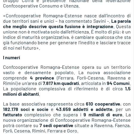
Gruppo Cofra e presidente nazionale della federazione
Confcooperative Consumo e Utenza.
«Confcooperative Romagna-Estense nasce dall’incontro di
due territori sani e unici – ha commentato Savini -.
La parola
che meglio descrive questa fusione è integrazione
. Questa
unione non è motivata solo dall’efficienza. È molto di più: è un
indice di maturità organizzativa, è cambiare qualcosa che sta
già funzionando bene per generare l’inedito e lasciare tracce
di noi nel futuro».
I numeri
Confcooperative Romagna-Estense opera su un territorio
vasto e densamente popolato. La nuova associazione
comprende
4 province
(Ferrara, Forlì-Cesena, Ravenna e
Rimini) e un’area di
7.817 km quadrati
, articolata in
94 Comuni
.
La popolazione complessiva di riferimento è di circa
1,5
milioni di abitanti
.
La base associativa rappresenta circa
610 cooperative
, con
182.178 soci e socie
e
43.659 addetti e addette
, per un
fatturato
complessivo che supera i
9 miliardi di euro
. La
nuova organizzazione di Confcooperative Romagna-Estense
potrà contare su
7 sedi operative
situate a Ravenna, Faenza,
Forlì, Cesena, Rimini, Ferrara e Goro.