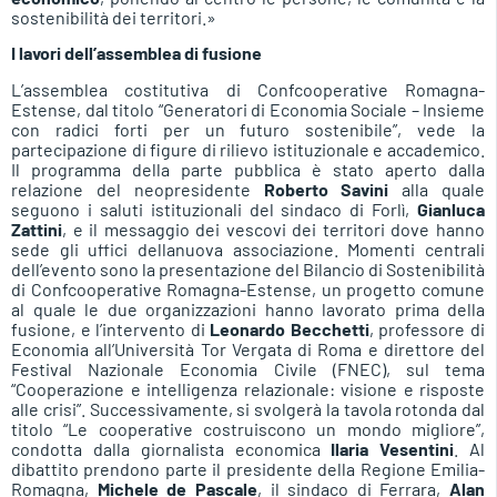
sostenibilità dei territori.»
I lavori dell’assemblea di fusione
L’assemblea costitutiva di Confcooperative Romagna-
Estense, dal titolo “Generatori di Economia Sociale – Insieme
con radici forti per un futuro sostenibile”, vede la
partecipazione di figure di rilievo istituzionale e accademico.
Il programma della parte pubblica è stato aperto dalla
relazione del neopresidente
Roberto Savini
alla quale
seguono i saluti istituzionali del sindaco di Forlì,
Gianluca
Zattini
, e il messaggio dei vescovi dei territori dove hanno
sede gli uffici dellanuova associazione. Momenti centrali
dell’evento sono la presentazione del Bilancio di Sostenibilità
di Confcooperative Romagna-Estense, un progetto comune
al quale le due organizzazioni hanno lavorato prima della
fusione, e l’intervento di
Leonardo Becchetti
, professore di
Economia all’Università Tor Vergata di Roma e direttore del
Festival Nazionale Economia Civile (FNEC), sul tema
“Cooperazione e intelligenza relazionale: visione e risposte
alle crisi”. Successivamente, si svolgerà la tavola rotonda dal
titolo “Le cooperative costruiscono un mondo migliore”,
condotta dalla giornalista economica
Ilaria Vesentini
. Al
dibattito prendono parte il presidente della Regione Emilia-
Romagna,
Michele de Pascale
, il sindaco di Ferrara,
Alan