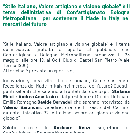
“Stile Italiano, Valore artigiano e visione globale” è il
tema delliniziativa di Confartigianato Bologna
Metropolitana per sostenere il Made in Italy nei
mercati del futuro
“Stile Italiano, Valore artigiano e visione globale” è il tema
delliniziativa, gratuita e aperta al pubblico, che
Confartigianato Bologna Metropolitana organizza il 23
maggio, alle ore 18, al Golf Club di Castel San Pietro (viale
Terme 1800).
Al termine è previsto un aperitivo.
Innovazione, creatività, risorse umane. Come sostenere
l’eccellenza del Made in Italy nei mercati del futuro? Questi i
punti salienti che saranno affrontati dai due ospiti
Stefania
Ricci
e
Andrea Anastasio
e dal presidente di Confartigianato
Emilia Romagna
Davide Servadei
, che saranno intervistati da
Valerio Baroncini
, vicedirettore de Il Resto del Carlino
durante l’iniziativa “Stile Italiano, Valore artigiano e visione
globale”.
Saluto iniziale di
Amilcare Renzi
, segretario di
Confartigianato Bologna Metropolitana.