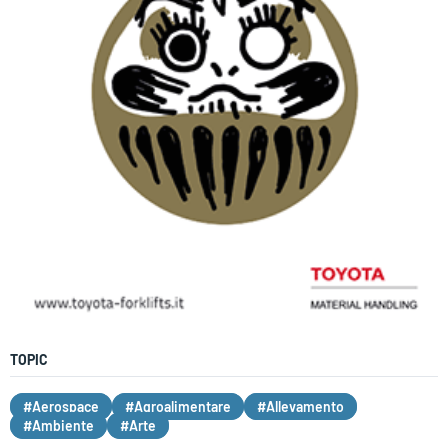
TOPIC
#Aerospace
#Agroalimentare
#Allevamento
#Ambiente
#Arte