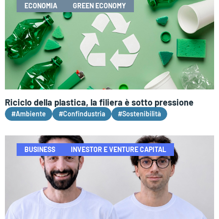
ECONOMIA
GREEN ECONOMY
Riciclo della plastica, la filiera è sotto pressione
#Ambiente
#Confindustria
#Sostenibilità
BUSINESS
INVESTOR E VENTURE CAPITAL