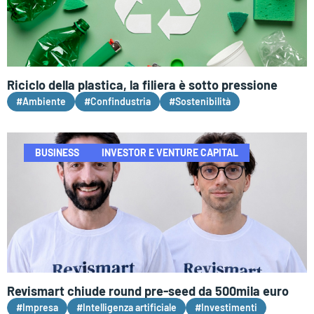
Riciclo della plastica, la filiera è sotto pressione
#Ambiente
#Confindustria
#Sostenibilità
BUSINESS
INVESTOR E VENTURE CAPITAL
Revismart chiude round pre-seed da 500mila euro
#Impresa
#Intelligenza artificiale
#Investimenti