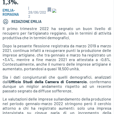
1,3%.
|
EMILIA-
28/06/202
ROMAGNA
2
REDAZIONE EMILIA
Il primo trimestre 2022 ha segnato un buon livello di
recupero per l’artigianato reggiano, sia in termini di attività
produttiva che in termini demografici.
Dopo la pesante flessione registrata da marzo 2019 a marzo
2021, continua infatti a recuperare punti la produzione delle
imprese artigiane, che tra gennaio e marzo ha registrato un
+3,4%, mentre a fine marzo 2021 era attestata a -0,6%.
Contestualmente, anche il numero delle imprese artigiane è
aumentato, portandosi a quasi 18.500 unità.
Sia i dati congiunturali che quelli demografici, analizzati
dall
Ufficio Studi della Camera di Commercio
, confermano
dunque un miglior andamento rispetto ad un recente
passato segnato da diffuse sofferenze.
Le valutazioni delle imprese sullandamento della produzione
nel periodo gennaio-marzo 2022 stringono però il cerchio
attorno a chi ha registrato aumenti: solo una impresa
intervistata su cinque parla di un incremento della