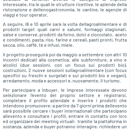
interessate, tra le quali le strutture ricettive, le aziende della
ristorazione e dellenogastronomia, le cantine, le agenzie di
viaggi e tour operator.
A seguire, l8 e 10 aprile sarà la volta dellagroalimentare e di
prodotti target quali carni e salumi, formaggi stagionati,
salse e conserve, prodotti da forno, dolci e cioccolato, aceto
e condimenti, pasta, riso, farine e cereali, pasti pronti, frutta
secca, olio, caffè, tè e infusi, miele.
Il progetto proseguirà poi da maggio a settembre con altri 10
incontri dedicati alla cosmetica, alle subforniture, a vino e
alcolici (due sessioni, con un focus sui prodotti bio),
costruzioni, 2 nuove sessioni sullagroalimentare (con focus
specifici su freschi e surgelati e sui prodotti bio e vegani),
arredamento, moda e accessori e, nuovamente, il turismo.
Per partecipare a Inbuyer, le imprese interessate devono
selezionare l’evento del proprio settore e registrarsi,
completare il profilo aziendale e inserire i prodotti che
intendono promuovere; a partire da 7 giorni prima dellevento
sarà possibile cercare i buyer internazionali che partecipano
allevento e consultare i profili, entrare in contatto con loro
ed organizzare dei meeting virtuali: tramite la piattaforma in
sostanza, azienda e buyer potranno interagire, richiedere un