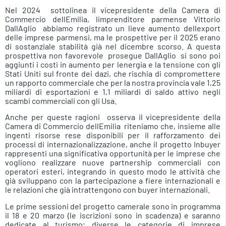
Nel 2024  sottolinea il vicepresidente della Camera di
Commercio dellEmilia, limprenditore parmense Vittorio
DallAglio  abbiamo registrato un lieve aumento dellexport
delle imprese parmensi, ma le prospettive per il 2025 erano
di sostanziale stabilità già nel dicembre scorso. A questa
prospettiva non favorevole  prosegue DallAglio  si sono poi
aggiunti i costi in aumento per lenergia e la tensione con gli
Stati Uniti sul fronte dei dazi, che rischia di compromettere
un rapporto commerciale che per la nostra provincia vale 1,25
miliardi di esportazioni e 1,1 miliardi di saldo attivo negli
scambi commerciali con gli Usa.
Anche per queste ragioni  osserva il vicepresidente della
Camera di Commercio dellEmilia  riteniamo che, insieme alle
ingenti risorse rese disponibili per il rafforzamento dei
processi di internazionalizzazione, anche il progetto Inbuyer
rappresenti una significativa opportunità per le imprese che
vogliono realizzare nuove partnership commerciali con
operatori esteri, integrando in questo modo le attività che
già sviluppano con la partecipazione a fiere internazionali e
le relazioni che già intrattengono con buyer internazionali.
Le prime sessioni del progetto camerale sono in programma
il 18 e 20 marzo (le iscrizioni sono in scadenza) e saranno
dedicate al turismo; diverse le categorie di imprese