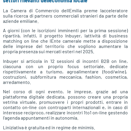
settori rilevanti delleconomia locale
La Camera di Commercio dellEmilia preme lacceleratore
sulla ricerca di partners commerciali stranieri da parte delle
aziende emiliane.
A giorni (con le iscrizioni imminenti per la prima sessione)
ripartirà, infatti, il progetto Inbuyer, lattività di business
matching on line che lEnte camerale mette a disposizione
delle imprese del territorio che vogliono aumentare la
propria presenza sui mercati esteri nel 2025.
Inbuyer si articola in 12 sessioni di incontri B2B on line,
ciascuna con un proprio focus settoriale, dedicate
rispettivamente a turismo, agroalimentare (food/wine),
costruzioni, subfornitura meccanica, fashion, cosmetica,
arredamento.
Nel corso di ogni evento, le imprese, grazie ad una
piattaforma digitale dedicata, possono creare una propria
vetrina virtuale, promuovere i propri prodotti, entrare in
contatto on-line con controparti internazionali e, in caso di
interesse reciproco, realizzare incontri 1to1 on-line gestendo
l’agenda appuntamenti in autonomia.
Liniziativa è gratuita ed in regime de minimis.