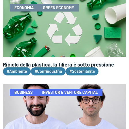
ECONOMIA
GREEN ECONOMY
Riciclo della plastica, la filiera è sotto pressione
#Ambiente
#Confindustria
#Sostenibilità
BUSINESS
INVESTOR E VENTURE CAPITAL