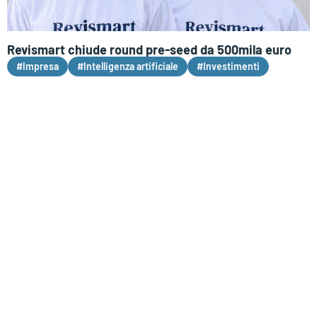
Revismart chiude round pre-seed da 500mila euro
#Impresa
#Intelligenza artificiale
#Investimenti