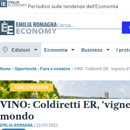
Periodico sulle tendenze dell’Economia
Edizioni
Economia
Business
I prot
Home
»
Opportunità
»
Fiere e iniziative
»
VINO: Coldiretti ER, ‘vigneto d’I
FIERE E INIZIATIVE
VINO: Coldiretti ER, ‘vignet
mondo
EMILIA-ROMAGNA
|
22/07/2022