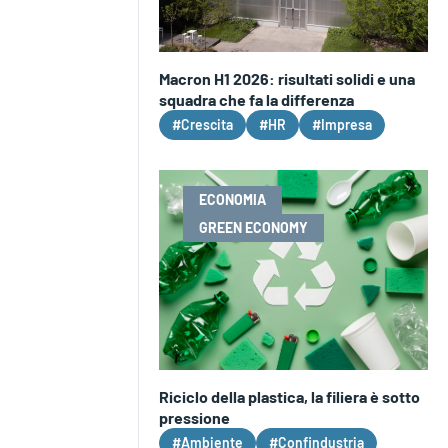
Macron H1 2026: risultati solidi e una
squadra che fa la differenza
#Crescita
#HR
#Impresa
ECONOMIA
GREEN ECONOMY
Riciclo della plastica, la filiera è sotto
pressione
#Ambiente
#Confindustria