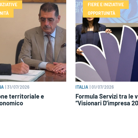
NIZIATIVE
FIERE E INIZIATIVE
NITÀ
OPPORTUNITÀ
NA
|
31/07/2026
ITALIA
|
01/07/2026
ne territoriale e
Formula Servizi tra le vi
conomico
“Visionari D’impresa 2