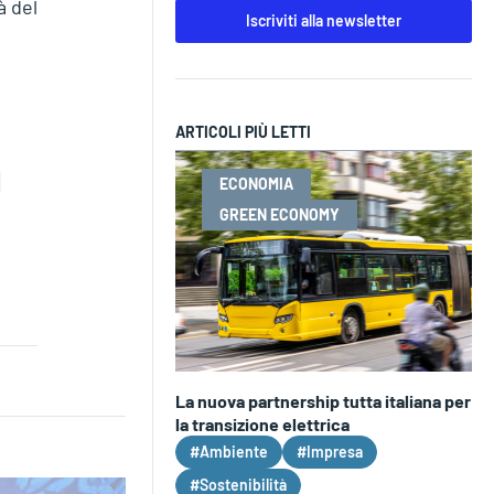
à del
Iscriviti alla newsletter
ARTICOLI PIÙ LETTI
ECONOMIA
GREEN ECONOMY
La nuova partnership tutta italiana per
la transizione elettrica
#Ambiente
#Impresa
#Sostenibilità