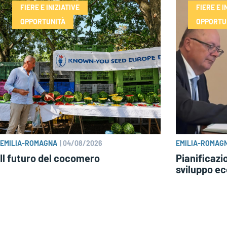
FIERE E INIZIATIVE
FIERE E I
OPPORTUNITÀ
OPPORTU
EMILIA-ROMAGNA
|
04/08/2026
EMILIA-ROMAG
Il futuro del cocomero
Pianificazio
sviluppo e