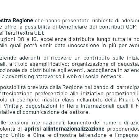
nostra Regione
che hanno presentato richiesta di adesio
he offre la possibilità di beneficiare dei contributi OCM
i Terzi (extra UE).
zioni DO e IG, eccellenze distribuite lungo tutta la n
le quali potrà venir data unoccasione in più per ave
ziende aderenti di ricevere un contributo sulle inizi
ali, a titolo esemplificativo: organizzazione di degusta
zionale da distribuire agli eventi, accoglienza in azien
a advertising attraverso il web o i social network.
a possibilità prevista dalla Regione nel bando di partecip
artecipazione preferenziale alle iniziative promozional
tolo di esempio: master class nellambito della Milano
Vinitaly, degustazioni in fiere internazionali quali il 
iziative di comunicazione del settore.
lle tensioni internazionali, laumento del numero di az
volontà di
aprirsi allinternazionalizzazione
proponendos
egno Unito e Cina, e dimostra lattenzione e limpegn