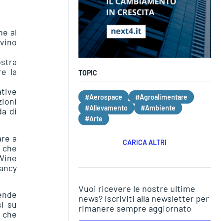
ne al
 vino
ostra
re la
TOPIC
ative
#Aerospace
#Agroalimentare
zioni
#Allevamento
#Ambiente
da di
#Arte
are a
CARICA ALTRI
i che
 Wine
Fancy
Vuoi ricevere le nostre ultime
iende
news? Iscriviti alla newsletter per
i su
rimanere sempre aggiornato
o che