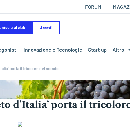
FORUM
MAGAZ
Unisciti al club
Accedi
agonisti
Innovazione e Tecnologie
Start up
Altro
talia’ porta il tricolore nel mondo
o d’Italia’ porta il tricolor