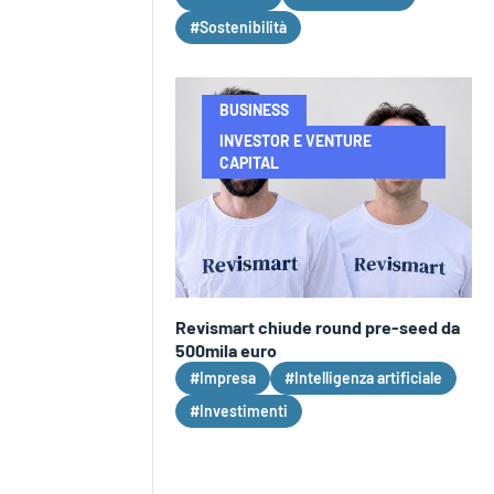
#Sostenibilità
BUSINESS
INVESTOR E VENTURE
CAPITAL
Revismart chiude round pre-seed da
500mila euro
#Impresa
#Intelligenza artificiale
#Investimenti