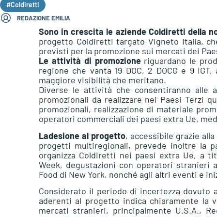
#Coldiretti
REDAZIONE EMILIA
Sono in crescita le aziende Coldiretti della 
progetto Coldiretti targato Vigneto Italia, c
previsti per la promozione sui mercati dei Paes
Le attività di promozione
riguardano le produ
regione che vanta 19 DOC, 2 DOCG e 9 IGT, al
maggiore visibilità che meritano.
Diverse le attività che consentiranno alle a
promozionali da realizzare nei Paesi Terzi qu
promozionali, realizzazione di materiale promo
operatori commerciali dei paesi extra Ue, medi
Ladesione al progetto
, accessibile grazie all
progetti multiregionali, prevede inoltre la p
organizza Coldiretti nei paesi extra Ue, a ti
Week, degustazioni con operatori stranieri al 
Food di New York, nonché agli altri eventi e in
Considerato il periodo di incertezza dovuto a
aderenti al progetto indica chiaramente la 
mercati stranieri, principalmente U.S.A., R