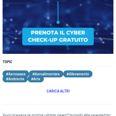
TOPIC
#Aerospace
#Agroalimentare
#Allevamento
#Ambiente
#Arte
CARICA ALTRI
Vuoi ricevere le nostre ultime news? Iscriviti alla newsletter