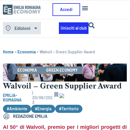
Accedi
Edizioni
Unisciti al club
Home
»
Economia
»
Walvoil – Green Supplier Award
ECONOMIA
GREEN ECONOMY
Walvoil – Green Supplier Award
|
EMILIA-
20/06/202
ROMAGNA
3
#Ambiente
#Energia
#Territorio
REDAZIONE EMILIA
Al 50° di Walvoil, premio per i migliori progetti di