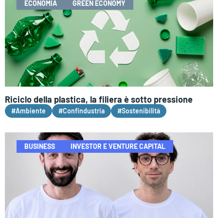
ECONOMIA
GREEN ECONOMY
Riciclo della plastica, la filiera è sotto pressione
#Ambiente
#Confindustria
#Sostenibilità
BUSINESS
INVESTOR E VENTURE CAPITAL