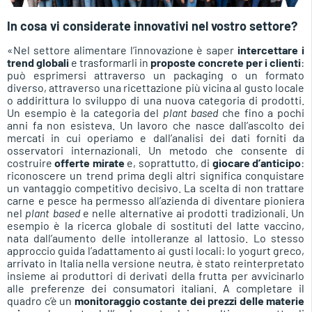
In cosa vi considerate innovativi nel vostro settore?
«Nel settore alimentare l’innovazione è saper
intercettare i
trend globali
e trasformarli in
proposte concrete per i clienti
:
può esprimersi attraverso un packaging o un formato
diverso, attraverso una ricettazione più vicina al gusto locale
o addirittura lo sviluppo di una nuova categoria di prodotti.
Un esempio è la categoria del
plant based
che fino a pochi
anni fa non esisteva. Un lavoro che nasce dall’ascolto dei
mercati in cui operiamo e dall’analisi dei dati forniti da
osservatori internazionali. Un metodo che consente di
costruire
offerte mirate
e, soprattutto, di
giocare d’anticipo
:
riconoscere un trend prima degli altri significa conquistare
un vantaggio competitivo decisivo. La scelta di non trattare
carne e pesce ha permesso all’azienda di diventare pioniera
nel
plant based
e nelle alternative ai prodotti tradizionali. Un
esempio è la ricerca globale di sostituti del latte vaccino,
nata dall’aumento delle intolleranze al lattosio. Lo stesso
approccio guida l’adattamento ai gusti locali: lo yogurt greco,
arrivato in Italia nella versione neutra, è stato reinterpretato
insieme ai produttori di derivati della frutta per avvicinarlo
alle preferenze dei consumatori italiani. A completare il
quadro c’è un
monitoraggio costante dei prezzi delle materie