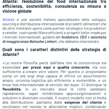
Atlante: l’evoluzione del food internazionale tra
efficienza, sostenibilità, consulenza su misura e
visione globale
Atlante
è una società italiana specializzata nello sviluppo,
sourcing e distribuzione internazionale di prodotti alimentari che
da oltre trent’anni opera come partner strategico tra produttori
e retailer, costruendo filiere efficienti e progetti tailor-made per
i mercati internazionali, guidata dal
fondatore
,
CEO
e
azionista
di maggioranza Natasha Linhart
, che abbiamo intervistato.
Quali sono i caratteri distintivi della strategia di
Atlante?
«La nostra filosofia parte dall’idea che la concorrenza sia
essenziale
per prezzi equi e qualità crescente
, ma non
sufficiente a creare vero valore. Per questo ci proponiamo
come un
one stop shop
capace di offrire un assortimento
ampio, un’unica logistica più efficiente e sostenibile, e un
know how
internazionale al servizio dei
buyer
. Ci distingue la
flessibilità
: in un mercato dove le rotte cambiano
rapidamente, saper reindirizzare approvvigionamenti e
soluzioni è diventato cruciale. Il nostro modello non si limita
alla distribuzione: partiamo dalle
esigenze del cliente
e
cerchiamo nel mondo le alternative migliori, combinando