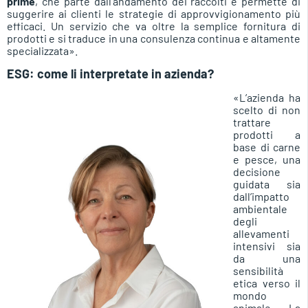
prime
, che parte dall’andamento dei raccolti e permette di
suggerire ai clienti le strategie di approvvigionamento più
efficaci. Un servizio che va oltre la semplice fornitura di
prodotti e si traduce in una consulenza continua e altamente
specializzata».
ESG: come li interpretate in azienda?
«L’azienda ha
scelto di non
trattare
prodotti a
base di carne
e pesce, una
decisione
guidata sia
dall’impatto
ambientale
degli
allevamenti
intensivi sia
da una
sensibilità
etica verso il
mondo
animale. La