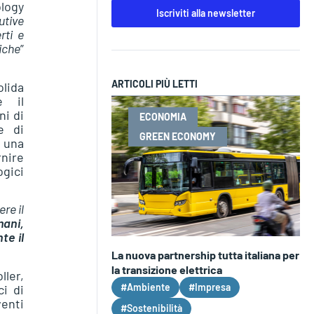
logy
Iscriviti alla newsletter
utive
rti e
iche
”
ARTICOLI PIÙ LETTI
lida
e il
ni di
ECONOMIA
e di
GREEN ECONOMY
, una
rnire
ogici
re il
mani,
te il
La nuova partnership tutta italiana per
la transizione elettrica
ller,
#Ambiente
#Impresa
i di
venti
#Sostenibilità