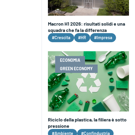
Macron H1 2026: risultati solidi e una
squadra che fa la differenza
#Crescita
#HR
#Impresa
ECONOMIA
GREEN ECONOMY
Riciclo della plastica, la filiera è sotto
pressione
#Ambiente
#Confindustria