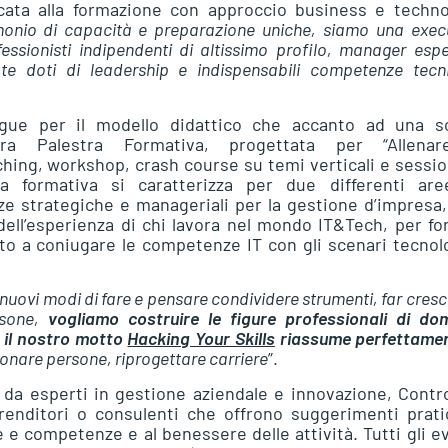
icata alla formazione con approccio business e techno
onio di capacità e preparazione uniche, siamo una exec
sionisti indipendenti di altissimo profilo, manager espe
cate doti di leadership e indispensabili competenze tecn
gue per il modello didattico che accanto ad una so
a Palestra Formativa, progettata per “Allenar
ching, workshop, crash course su temi verticali e sessio
a formativa si caratterizza per due differenti are
ze strategiche e manageriali per la gestione d’impresa
ell’esperienza di chi lavora nel mondo IT&Tech, per fo
ato a coniugare le competenze IT con gli scenari tecnol
nuovi modi di fare e pensare condividere strumenti, far cresce
rsone,
vogliamo costruire le figure professionali di do
e il nostro motto
Hacking Your Skills
riassume perfettamen
zionare persone, riprogettare carriere
”.
i da esperti in gestione aziendale e innovazione, Contro
enditori o consulenti che offrono suggerimenti pratic
e e competenze e al benessere delle attività. Tutti gli e