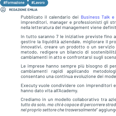
#Formazione
#Lavoro
REDAZIONE EMILIA
Pubblicato il calendario dei
Business Talk e 
imprenditori, manager e professionisti gli st
nella letteratura del management viene defini
In tutto saranno 7 le iniziative previste fino
gestire la liquidità aziendale, migliorare il 
innovativi, creare un prodotto o un servizio 
metodo, redigere un bilancio di sostenibilità
cambiamenti in atto e confrontarsi sugli scenar
Le imprese hanno sempre più bisogno di per
cambiamenti rapidi applicando metodologi
consentano una continua evoluzione dei modell
Executy vuole condividere con imprenditori e
hanno dato vita all’Academy.
Crediamo in un modello collaborativo tra azi
tutto da solo, ma chi è capace di percorrere strad
nel proprio settore che trasversalmente
” aggiung