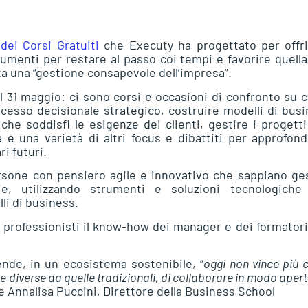
dei Corsi Gratuiti
che Executy ha progettato per offri
rumenti per restare al passo coi tempi e favorire quell
ta una “gestione consapevole dell’impresa”.
 al 31 maggio: ci sono corsi e occasioni di confronto su
processo decisionale strategico, costruire modelli di bus
che soddisfi le esigenze dei clienti, gestire i progett
 e una varietà di altri focus e dibattiti per approfond
i futuri.
sone con pensiero agile e innovativo che sappiano ges
e, utilizzando strumenti e soluzioni tecnologiche
i di business.
 professionisti il know-how dei manager e dei formator
ende, in un ecosistema sostenibile, “
oggi non vince più c
e diverse da quelle tradizionali, di collaborare in modo apert
e Annalisa Puccini, Direttore della Business School