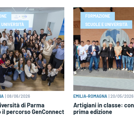
ONE
FORMAZIONE
 UNIVERSITÀ
SCUOLE E UNIVERSITÀ
NA
|
08/06/2026
EMILIA-ROMAGNA
|
20/05/2026
niversità di Parma
Artigiani in classe: co
 il percorso GenConnect
prima edizione