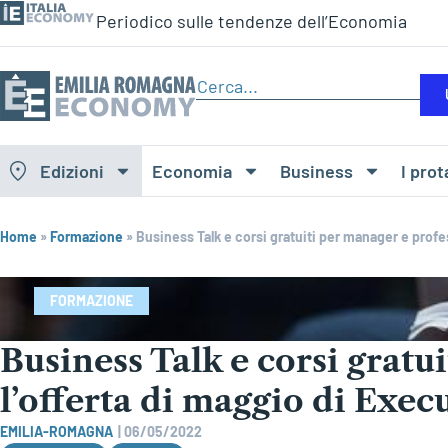
Periodico sulle tendenze dell’Economia
Edizioni
Economia
Business
I prot
Home
»
Formazione
»
Business Talk e corsi gratuiti per manager e profes
FORMAZIONE
Business Talk e corsi gratu
l’offerta di maggio di Exec
EMILIA-ROMAGNA
|
06/05/2022