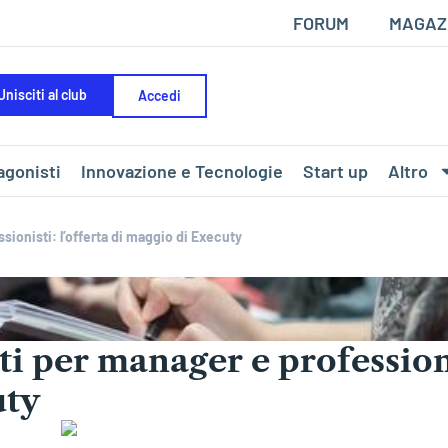
FORUM
MAGAZ
Unisciti al club
Accedi
agonisti
Innovazione e Tecnologie
Start up
Altro
sionisti: l’offerta di maggio di Executy
iti per manager e profession
uty