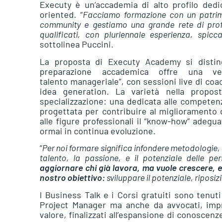
Executy è un’accademia di alto profilo ded
oriented. “
Facciamo formazione con un patrim
community e gestiamo una grande rete di profes
qualificati, con pluriennale esperienza, spic
sottolinea Puccini.
La proposta di Executy Academy si distin
preparazione accademica offre una ver
talento manageriale”, con sessioni live di coa
idea generation. La varietà nella propost
specializzazione: una dedicata alle competen
progettata per contribuire al miglioramento d
alle figure professionali il “know-how” adegu
ormai in continua evoluzione.
“
Per noi formare significa infondere metodologie, 
talento, la passione, e il potenziale delle pe
aggiornare chi già lavora, ma vuole crescere, 
nostro obiettivo:
sviluppare il potenziale, riposi
I Business Talk e i Corsi gratuiti sono tenut
Project Manager ma anche da avvocati, impr
valore, finalizzati all’espansione di conoscenz