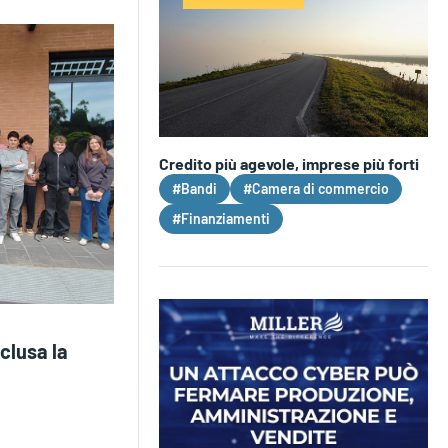
Credito più agevole, imprese più forti
#Bandi
#Camera di commercio
#Finanziamenti
nclusa la