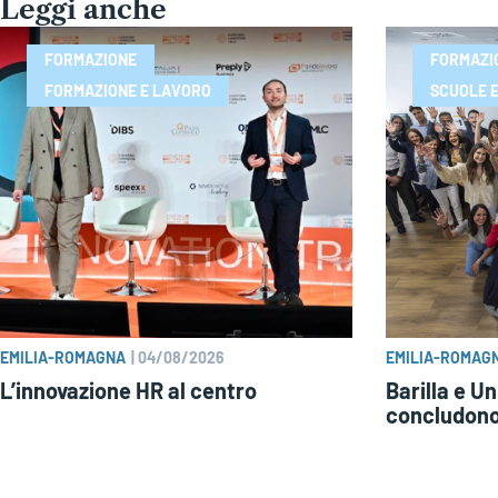
Leggi anche
FORMAZIONE
FORMAZI
FORMAZIONE E LAVORO
SCUOLE E
EMILIA-ROMAGNA
|
04/08/2026
EMILIA-ROMAG
L’innovazione HR al centro
Barilla e U
concludono