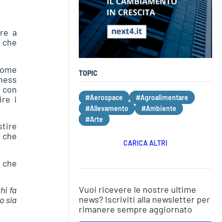
re a
a che
 come
TOPIC
iness
i con
#Aerospace
#Agroalimentare
ire i
#Allevamento
#Ambiente
#Arte
tire
 che
CARICA ALTRI
i che
Vuoi ricevere le nostre ultime
hi fa
news? Iscriviti alla newsletter per
o sia
rimanere sempre aggiornato