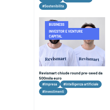
#Sostenibilità
BUSINESS
INVESTOR E VENTURE
CAPITAL
Revismart chiude round pre-seed da
500mila euro
#Impresa
#Intelligenza artificiale
#Investimenti