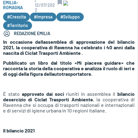
|
EMILIA-
12/07/202
ROMAGNA
2
#Crescita
#Impresa
#Sviluppo
#Territorio
REDAZIONE EMILIA
In occasione dellassemblea di approvazione del bilancio
2021, la cooperativa di Ravenna ha celebrato i 40 anni dalla
nascita di
Ciclat Trasporti Ambiente
.
Pubblicato un libro dal titolo «Mi piaceva guidare» che
racconta la storia della cooperativa e analizza il ruolo di ieri e
di oggi della figura dellautotrasportatore.
È stato
approvato dai soci
riuniti in assemblea il
bilancio
desercizio di Ciclat Trasporti Ambiente
, la cooperativa di
Ravenna che si occupa di trasporti nazionali e internazionali
e di servizi di igiene urbana in 10 regioni italiane.
Il bilancio 2021