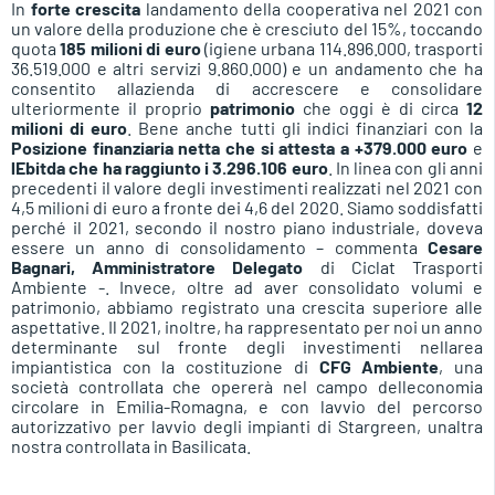
In
forte crescita
landamento della cooperativa nel 2021 con
un valore della produzione che è cresciuto del 15%, toccando
quota
185 milioni di euro
(igiene urbana 114.896.000, trasporti
36.519.000 e altri servizi 9.860.000) e un andamento che ha
consentito allazienda di accrescere e consolidare
ulteriormente il proprio
patrimonio
che oggi è di circa
12
milioni di euro
. Bene anche tutti gli indici finanziari con la
Posizione finanziaria netta che si attesta a +379.000 euro
e
lEbitda che ha raggiunto i 3.296.106 euro
. In linea con gli anni
precedenti il valore degli investimenti realizzati nel 2021 con
4,5 milioni di euro a fronte dei 4,6 del 2020. Siamo soddisfatti
perché il 2021, secondo il nostro piano industriale, doveva
essere un anno di consolidamento – commenta
Cesare
Bagnari, Amministratore Delegato
di Ciclat Trasporti
Ambiente -. Invece, oltre ad aver consolidato volumi e
patrimonio, abbiamo registrato una crescita superiore alle
aspettative. Il 2021, inoltre, ha rappresentato per noi un anno
determinante sul fronte degli investimenti nellarea
impiantistica con la costituzione di
CFG Ambiente
, una
società controllata che opererà nel campo delleconomia
circolare in Emilia-Romagna, e con lavvio del percorso
autorizzativo per lavvio degli impianti di Stargreen, unaltra
nostra controllata in Basilicata.