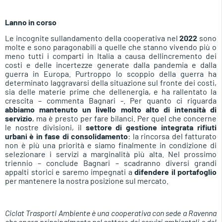
Lanno in corso
Le incognite sullandamento della cooperativa nel
2022
sono
molte e sono paragonabili a quelle che stanno vivendo più o
meno tutti i comparti in Italia a causa dellincremento dei
costi e delle incertezze generate dalla pandemia e dalla
guerra in Europa. Purtroppo lo scoppio della guerra ha
determinato laggravarsi della situazione sul fronte dei costi,
sia delle materie prime che dellenergia, e ha rallentato la
crescita – commenta Bagnari -. Per quanto ci riguarda
abbiamo mantenuto un livello molto alto di intensità di
servizio
, ma è presto per fare bilanci. Per quel che concerne
le nostre divisioni, il
settore di gestione integrata rifiuti
urbani è in fase di consolidamento
: la rincorsa del fatturato
non è più una priorità e siamo finalmente in condizione di
selezionare i servizi a marginalità più alta. Nel prossimo
triennio – conclude Bagnari – scadranno diversi grandi
appalti storici e saremo impegnati a
difendere il portafoglio
per mantenere la nostra posizione sul mercato.
Ciclat Trasporti Ambiente è una cooperativa con sede a Ravenna
che opera principalmente nel settore dei servizi ambientali e del