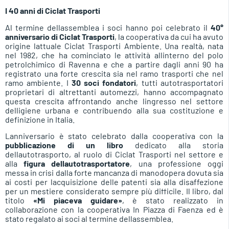
I 40 anni di Ciclat Trasporti
Al termine dellassemblea i soci hanno poi celebrato il
40°
anniversario di Ciclat Trasporti
, la cooperativa da cui ha avuto
origine lattuale Ciclat Trasporti Ambiente. Una realtà, nata
nel 1982, che ha cominciato le attività allinterno del polo
petrolchimico di Ravenna e che a partire dagli anni 90 ha
registrato una forte crescita sia nel ramo trasporti che nel
ramo ambiente. I
30 soci fondatori
, tutti autotrasportatori
proprietari di altrettanti automezzi, hanno accompagnato
questa crescita affrontando anche lingresso nel settore
delligiene urbana e contribuendo alla sua costituzione e
definizione in Italia.
Lanniversario è stato celebrato dalla cooperativa con la
pubblicazione di un libro
dedicato alla storia
dellautotrasporto, al ruolo di Ciclat Trasporti nel settore e
alla
figura dellautotrasportatore
, una professione oggi
messa in crisi dalla forte mancanza di manodopera dovuta sia
ai costi per lacquisizione delle patenti sia alla disaffezione
per un mestiere considerato sempre più difficile. Il libro, dal
titolo
«Mi piaceva guidare»
, è stato realizzato in
collaborazione con la cooperativa In Piazza di Faenza ed è
stato regalato ai soci al termine dellassemblea.