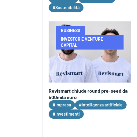
#Sostenibilità
BUSINESS
INVESTOR E VENTURE
CAPITAL
Revismart chiude round pre-seed da
500mila euro
#Impresa
#Intelligenza artificiale
#Investimenti