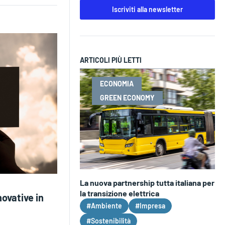
Iscriviti alla newsletter
ARTICOLI PIÙ LETTI
ECONOMIA
GREEN ECONOMY
La nuova partnership tutta italiana per
la transizione elettrica
ovative in
#Ambiente
#Impresa
#Sostenibilità