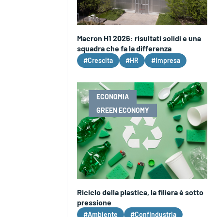
Macron H1 2026: risultati solidi e una
squadra che fa la differenza
#Crescita
#HR
#Impresa
ECONOMIA
GREEN ECONOMY
Riciclo della plastica, la filiera è sotto
pressione
#Ambiente
#Confindustria