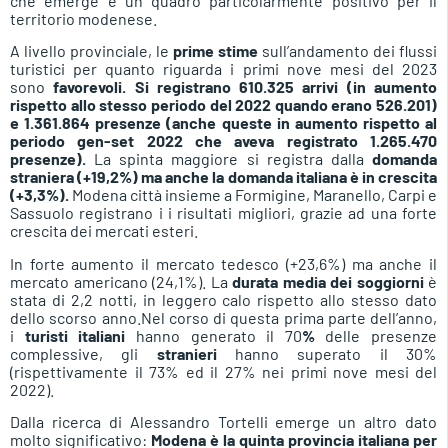
che emerge è un quadro particolarmente positivo per il
territorio modenese.
A
livello provinciale, le
prime stime
sull’andamento dei flussi
turistici per quanto riguarda i primi nove mesi del 2023
sono
favorevoli. Si registrano 610.325 arrivi (in aumento
rispetto allo stesso periodo del 2022 quando erano 526.201)
e 1.361.864 presenze (anche queste in aumento rispetto al
periodo gen-set 2022 che aveva registrato 1.265.470
presenze).
La spinta maggiore si registra dalla
domanda
straniera (+19,2%) ma anche la domanda italiana è in crescita
(+3,3%).
Modena città insieme a Formigine, Maranello, Carpi e
Sassuolo registrano i i risultati migliori, grazie ad una forte
crescita dei mercati esteri.
In forte aumento il mercato tedesco (+23,6%) ma anche il
mercato americano (24,1%). La
durata media dei soggiorni
è
stata di 2,2 notti, in leggero calo rispetto allo stesso dato
dello scorso anno.Nel corso di questa prima parte dell’anno,
i
turisti italiani
hanno generato il 70
%
delle presenze
complessive, gli
stranieri
hanno superato il 30%
(rispettivamente il 73% ed il 27% nei primi nove mesi del
2022).
Dalla ricerca di Alessandro Tortelli emerge un altro dato
molto significativo:
Modena è la quinta provincia italiana per