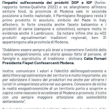
l
‘
impatto sull
‘
economia dei
prodotti DOP e IGP
(fonte:
rapporto Ismea-Qualivita 2022) e se allarghiamo all’intero
settore food, la provincia di Modena sale in seconda
posizione a livello nazionale. Il Parmigiano Reggiano resta il
primo prodotto in assoluto, simbolo del Made in Italy
all’estero. In forte crescita anche l’aceto balsamico e i
prodotti di carne (zampone e cotechino), sempre molto in
evidenza anche il Lambrusco.
Da notare infine che su 402
prodotti agroalimentari tradizioni regionali, ben 31
appartengono alla provincia di Modena.
“
Dobbiamo essere sempre più bravi a trasmettere l’unicità della
nostra enogastronomia, una storia spesso fatta di persone, di
famiglie e, soprattutto, di tradizione –
dichiara
Catia Fornari
Presidente Fiepet Confesercenti Modena.
Inoltre, comunicare i valori e l’identità dell’enogastronomia e
della filiera agroalimentare del territorio è molto importante, sia
per valorizzare il lavoro dei produttori ma anche per attrarre i
turisti in un’esperienza unica nel suo genere. Conoscere da vicino
le realtà enogastronomiche di un territorio porta a scoprire e
capire come nascono le eccellenze di Modena e provincia. Il tutto
con una sempre maggiore attenzione alla sostenibilità
dell’ambiente”.