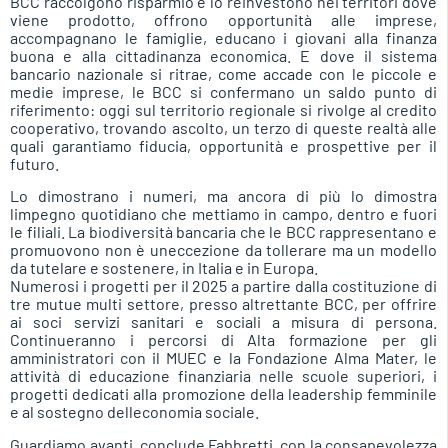
BCC raccolgono risparmio e lo reinvestono nei territori dove
viene prodotto, offrono opportunità alle imprese,
accompagnano le famiglie, educano i giovani alla finanza
buona e alla cittadinanza economica. E dove il sistema
bancario nazionale si ritrae, come accade con le piccole e
medie imprese, le BCC si confermano un saldo punto di
riferimento: oggi sul territorio regionale si rivolge al credito
cooperativo, trovando ascolto, un terzo di queste realtà alle
quali garantiamo fiducia, opportunità e prospettive per il
futuro.
Lo dimostrano i numeri, ma ancora di più lo dimostra
limpegno quotidiano che mettiamo in campo, dentro e fuori
le filiali. La biodiversità bancaria che le BCC rappresentano e
promuovono non è uneccezione da tollerare ma un modello
da tutelare e sostenere, in Italia e in Europa.
Numerosi i progetti per il 2025 a partire dalla costituzione di
tre mutue multi settore, presso altrettante BCC, per offrire
ai soci servizi sanitari e sociali a misura di persona.
Continueranno i percorsi di Alta formazione per gli
amministratori con il MUEC e la Fondazione Alma Mater, le
attività di educazione finanziaria nelle scuole superiori, i
progetti dedicati alla promozione della leadership femminile
e al sostegno delleconomia sociale.
Guardiamo avanti  conclude Fabbretti  con la consapevolezza