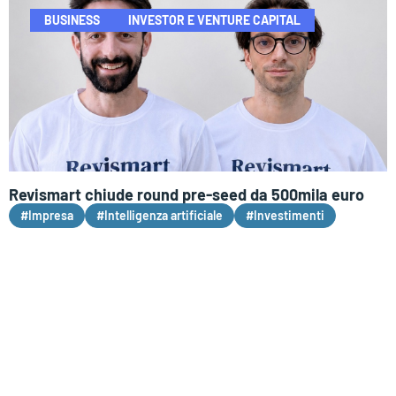
BUSINESS
INVESTOR E VENTURE CAPITAL
Revismart chiude round pre-seed da 500mila euro
#Impresa
#Intelligenza artificiale
#Investimenti