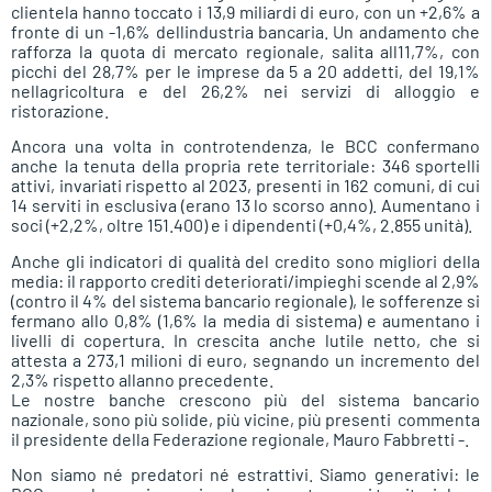
clientela hanno toccato i 13,9 miliardi di euro, con un +2,6% a
fronte di un -1,6% dellindustria bancaria. Un andamento che
rafforza la quota di mercato regionale, salita all11,7%, con
picchi del 28,7% per le imprese da 5 a 20 addetti, del 19,1%
nellagricoltura e del 26,2% nei servizi di alloggio e
ristorazione.
Ancora una volta in controtendenza, le BCC confermano
anche la tenuta della propria rete territoriale: 346 sportelli
attivi, invariati rispetto al 2023, presenti in 162 comuni, di cui
14 serviti in esclusiva (erano 13 lo scorso anno). Aumentano i
soci (+2,2%, oltre 151.400) e i dipendenti (+0,4%, 2.855 unità).
Anche gli indicatori di qualità del credito sono migliori della
media: il rapporto crediti deteriorati/impieghi scende al 2,9%
(contro il 4% del sistema bancario regionale), le sofferenze si
fermano allo 0,8% (1,6% la media di sistema) e aumentano i
livelli di copertura. In crescita anche lutile netto, che si
attesta a 273,1 milioni di euro, segnando un incremento del
2,3% rispetto allanno precedente.
Le nostre banche crescono più del sistema bancario
nazionale, sono più solide, più vicine, più presenti  commenta
il presidente della Federazione regionale, Mauro Fabbretti -.
Non siamo né predatori né estrattivi. Siamo generativi: le