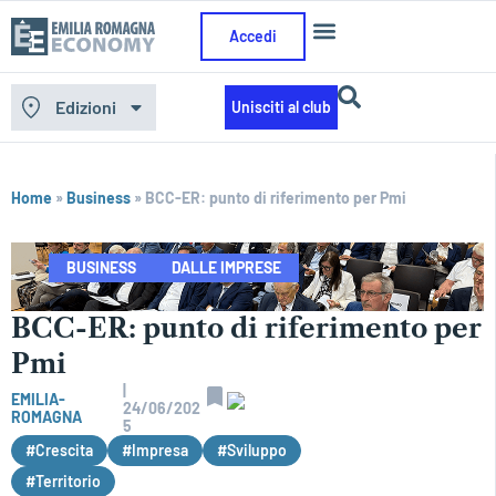
Accedi
Edizioni
Unisciti al club
Home
»
Business
»
BCC-ER: punto di riferimento per Pmi
BUSINESS
DALLE IMPRESE
BCC-ER: punto di riferimento per
Pmi
|
EMILIA-
24/06/202
ROMAGNA
5
#Crescita
#Impresa
#Sviluppo
#Territorio