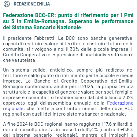
REDAZIONE EMILIA
Federazione BCC-ER: punto di riferimento per 1 Pmi
su 3 in Emilia-Romagna. Superano le performance
del Sistema Bancario Nazionale
Il presidente Fabbretti: Le BCC sono banche generative,
capaci di restituire valore ai territori e costruire futuro nelle
comunità: si rivolgono a noi il 30% delle piccole imprese. Il
Credito Cooperativo è espressione di una biodiversità sana e
che va tutelata
Un sistema solido, anticiclico, sempre più radicato nel
territorio e saldo punto di riferimento per le piccole e medie
imprese. Le Banche di Credito Cooperativo dellEmilia-
Romagna confermano, anche per il 2024, la propria tenuta
strutturale e la capacità di generare valore per soci, famiglie,
imprese e comunità. Lo testimoniano i dati del bilancio 2024
approvato oggi dallassemblea annuale della
Federazione
regionale
, che mette a confronto i numeri delle nove BCC
regionali con quelli dellintero sistema bancario nazionale.
A fine 2024 le BCC regionali hanno raggiunto i 17,6 miliardi di
euro di raccolta diretta, in crescita dell1,4% (contro il +0,9%
del sistema bancario regionale), mentre gli impieghi a