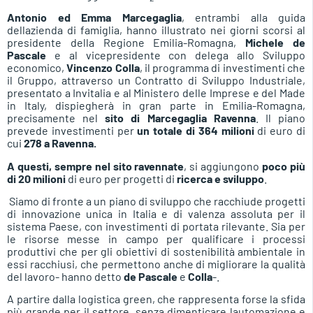
Antonio ed Emma Marcegaglia
, entrambi alla guida
dellazienda di famiglia, hanno illustrato nei giorni scorsi al
presidente della Regione Emilia-Romagna,
Michele de
Pascale
e al vicepresidente con delega allo Sviluppo
economico,
Vincenzo Colla
, il programma di investimenti che
il Gruppo, attraverso un Contratto di Sviluppo Industriale,
presentato a Invitalia e al Ministero delle Imprese e del Made
in Italy, dispiegherà in gran parte in Emilia-Romagna,
precisamente nel
sito di Marcegaglia Ravenna
. Il piano
prevede investimenti per
un totale di 364 milioni
di euro di
cui
278 a Ravenna.
A questi, sempre nel sito ravennate
, si aggiungono
poco più
di 20 milioni
di euro per progetti di
ricerca e sviluppo
.
Siamo di fronte a un piano di sviluppo che racchiude progetti
di innovazione unica in Italia e di valenza assoluta per il
sistema Paese, con investimenti di portata rilevante. Sia per
le risorse messe in campo per qualificare i processi
produttivi che per gli obiettivi di sostenibilità ambientale in
essi racchiusi, che permettono anche di migliorare la qualità
del lavoro- hanno detto
de Pascale
e
Colla
-.
A partire dalla logistica green, che rappresenta forse la sfida
più grande per il settore, senza dimenticare lautomazione e