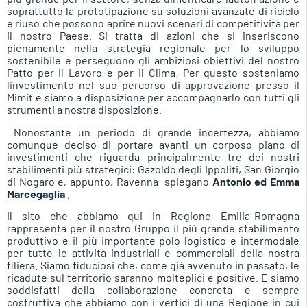
soprattutto la prototipazione su soluzioni avanzate di riciclo
e riuso che possono aprire nuovi scenari di competitività per
il nostro Paese. Si tratta di azioni che si inseriscono
pienamente nella strategia regionale per lo sviluppo
sostenibile e perseguono gli ambiziosi obiettivi del nostro
Patto per il Lavoro e per il Clima. Per questo sosteniamo
linvestimento nel suo percorso di approvazione presso il
Mimit e siamo a disposizione per accompagnarlo con tutti gli
strumenti a nostra disposizione.
Nonostante un periodo di grande incertezza, abbiamo
comunque deciso di portare avanti un corposo piano di
investimenti che riguarda principalmente tre dei nostri
stabilimenti più strategici: Gazoldo degli Ippoliti, San Giorgio
di Nogaro e, appunto, Ravenna  spiegano
Antonio ed Emma
Marcegaglia
.
Il sito che abbiamo qui in Regione Emilia-Romagna
rappresenta per il nostro Gruppo il più grande stabilimento
produttivo e il più importante polo logistico e intermodale
per tutte le attività industriali e commerciali della nostra
filiera. Siamo fiduciosi che, come già avvenuto in passato, le
ricadute sul territorio saranno molteplici e positive. E siamo
soddisfatti della collaborazione concreta e sempre
costruttiva che abbiamo con i vertici di una Regione in cui