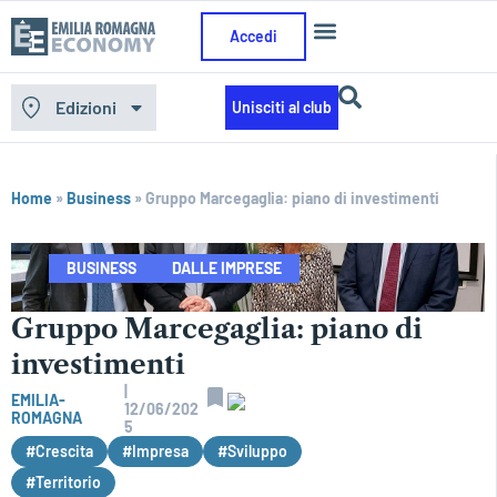
Accedi
Edizioni
Unisciti al club
Home
»
Business
»
Gruppo Marcegaglia: piano di investimenti
BUSINESS
DALLE IMPRESE
Gruppo Marcegaglia: piano di
investimenti
|
EMILIA-
12/06/202
ROMAGNA
5
#Crescita
#Impresa
#Sviluppo
#Territorio