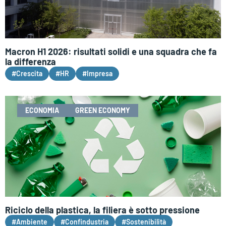
Macron H1 2026: risultati solidi e una squadra che fa
la differenza
#Crescita
#HR
#Impresa
ECONOMIA
GREEN ECONOMY
Riciclo della plastica, la filiera è sotto pressione
#Ambiente
#Confindustria
#Sostenibilità