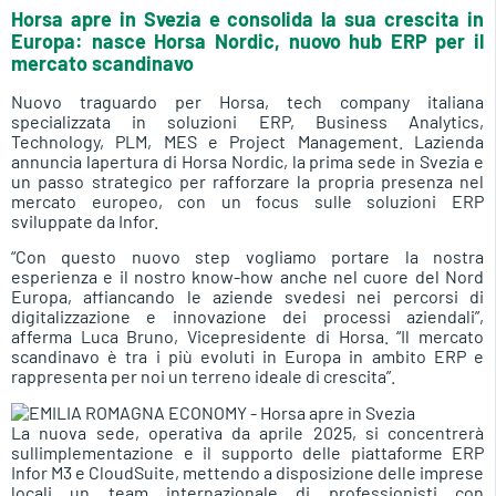
Horsa apre in Svezia e consolida la sua crescita in
Europa: nasce Horsa Nordic, nuovo hub ERP per il
mercato scandinavo
Nuovo traguardo per
Horsa
, tech company italiana
specializzata in soluzioni ERP, Business Analytics,
Technology, PLM, MES e Project Management. Lazienda
annuncia lapertura di
Horsa Nordic
, la prima sede in Svezia e
un passo strategico per rafforzare la propria presenza nel
mercato europeo, con un focus sulle soluzioni ERP
sviluppate da
Infor
.
“Con questo nuovo step vogliamo portare la nostra
esperienza e il nostro know-how anche nel cuore del Nord
Europa, affiancando le aziende svedesi nei percorsi di
digitalizzazione e innovazione dei processi aziendali”
,
afferma
Luca Bruno
, Vicepresidente di Horsa.
“Il mercato
scandinavo è tra i più evoluti in Europa in ambito ERP e
rappresenta per noi un terreno ideale di crescita”.
La nuova sede, operativa da aprile 2025, si concentrerà
sullimplementazione e il supporto delle piattaforme ERP
Infor M3
e
CloudSuite
, mettendo a disposizione delle imprese
locali un team internazionale di professionisti con