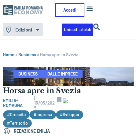
Accedi
Edizioni
Unisciti al club
Home
»
Business
»
Horsa apre in Svezia
BUSINESS
DALLE IMPRESE
Horsa apre in Svezia
|
EMILIA-
13/05/202
ROMAGNA
5
#Crescita
#Impresa
#Sviluppo
#Territorio
REDAZIONE EMILIA