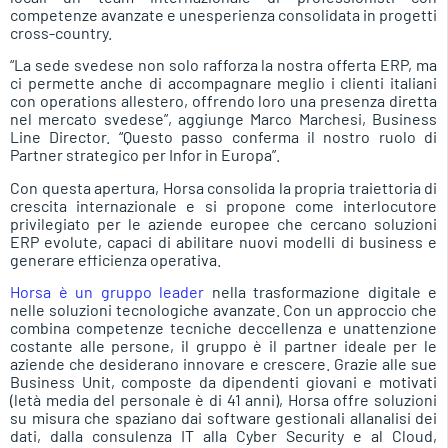
competenze avanzate e unesperienza consolidata in progetti
cross-country.
“La sede svedese non solo rafforza la nostra offerta ERP, ma
ci permette anche di accompagnare meglio i clienti italiani
con operations allestero, offrendo loro una presenza diretta
nel mercato svedese”
, aggiunge
Marco Marchesi
, Business
Line Director.
“Questo passo conferma il nostro ruolo di
Partner strategico per Infor in Europa”.
Con questa apertura, Horsa consolida la propria traiettoria di
crescita internazionale e si propone come interlocutore
privilegiato per le aziende europee che cercano soluzioni
ERP evolute, capaci di abilitare nuovi modelli di business e
generare efficienza operativa.
Horsa è un gruppo leader
nella trasformazione digitale e
nelle soluzioni tecnologiche avanzate. Con un approccio che
combina competenze tecniche deccellenza e unattenzione
costante alle persone, il gruppo è il partner ideale per le
aziende che desiderano innovare e crescere. Grazie alle sue
Business Unit, composte da dipendenti giovani e motivati
(letà media del personale è di 41 anni), Horsa offre soluzioni
su misura che spaziano dai software gestionali allanalisi dei
dati, dalla consulenza IT alla Cyber Security e al Cloud,