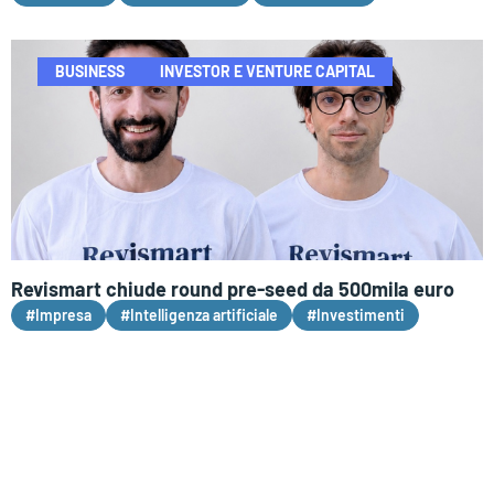
BUSINESS
INVESTOR E VENTURE CAPITAL
Revismart chiude round pre-seed da 500mila euro
#Impresa
#Intelligenza artificiale
#Investimenti