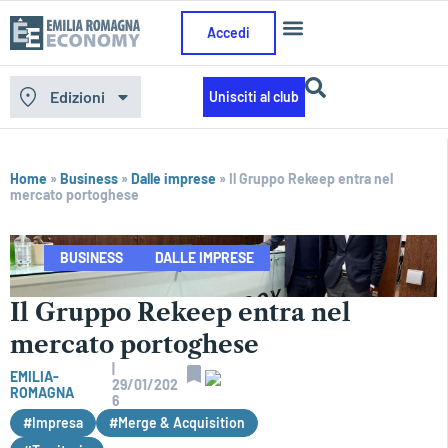
Accedi
Edizioni
Unisciti al club
Home
»
Business
»
Dalle imprese
»
Il Gruppo Rekeep entra nel
mercato portoghese
BUSINESS
DALLE IMPRESE
Il Gruppo Rekeep entra nel
mercato portoghese
|
EMILIA-
29/01/202
ROMAGNA
6
#Impresa
#Merge & Acquisition