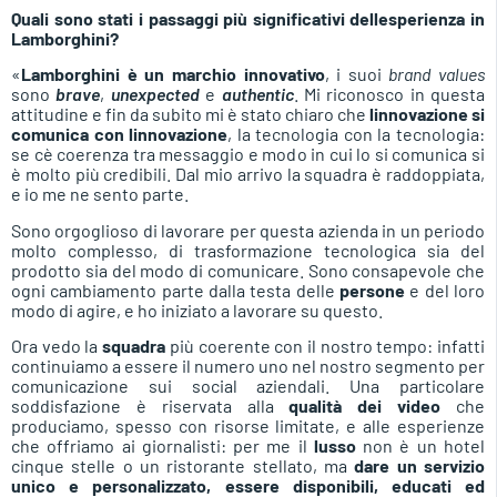
Quali sono stati i passaggi più significativi dellesperienza in
Lamborghini?
«
Lamborghini è un marchio innovativo
, i suoi
brand values
sono
brave
,
unexpected
e
authentic
. Mi riconosco in questa
attitudine e fin da subito mi è stato chiaro che
linnovazione si
comunica con linnovazione
, la tecnologia con la tecnologia:
se cè coerenza tra messaggio e modo in cui lo si comunica si
è molto più credibili. Dal mio arrivo la squadra è raddoppiata,
e io me ne sento parte.
Sono orgoglioso di lavorare per questa azienda in un periodo
molto complesso, di trasformazione tecnologica sia del
prodotto sia del modo di comunicare. Sono consapevole che
ogni cambiamento parte dalla testa delle
persone
e del loro
modo di agire, e ho iniziato a lavorare su questo.
Ora vedo la
squadra
più coerente con il nostro tempo: infatti
continuiamo a essere il numero uno nel nostro segmento per
comunicazione sui social aziendali. Una particolare
soddisfazione è riservata alla
qualità dei video
che
produciamo, spesso con risorse limitate, e alle esperienze
che offriamo ai giornalisti: per me il
lusso
non è un hotel
cinque stelle o un ristorante stellato, ma
dare un servizio
unico e personalizzato, essere disponibili, educati ed