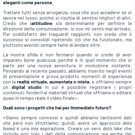
eleganti come persone
.
Trattare tutti senza arroganza, cosa che può accadere se si
lavora nel lusso, poiché si rischia di sentirsi migliori di altri.
Credo che l
attitudine
sia determinante per definire la
direzione della comunicazione: io non mi sento mai arrivato.
Pur soddisfatto dei traguardi raggiunti, non credo che il
successo si consolidi ripetendo ciò che ha funzionato, ma
piuttosto avendo sempre fame di andare oltre.
La nostra sfida è non fermarsi quando si crede di aver
imparato bene qualcosa, perché è in quel momento che si
parte per una nuova avventura in evoluzione costante.
Pensando al recente passato, abbiamo inserito negli eventi
di presentazione e prova prodotto momenti di esperienza
con la
realtà virtuale, aumentata o mista
, e offriamo sempre
un
digital studio
in cui è possibile registrare i propri
contenuti, fonderli ai materiali virtuali che offriamo e editare
quasi in tempo reale il video finale».
Quali sono i progetti che hai per limmediato futuro?
«Siamo sempre connessi e quindi abbiamo tantissimi dati
che però non sfruttiamo; quindi, avere un approccio
data
based
è una mia aspirazione. Creare un vero
data lake
che
includa non solo i dati della comunicazione ma anche dei