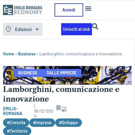
Accedi
Edizioni
Unisciti al club
Home
»
Business
»
Lamborghini, comunicazione e innovazione
BUSINESS
DALLE IMPRESE
Lamborghini, comunicazione e
innovazione
|
EMILIA-
16/12/202
ROMAGNA
4
#Crescita
#Impresa
#Sviluppo
#Territorio