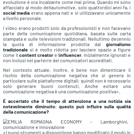
evoluzione è ora incalzante come mai prima. Quando mi sono
affacciato al modo dellautomotive, solo quattordici anni fa, i
social media
erano appena nati e si utilizzavano unicamente
a livello personale.
I video erano prodotti solo da professionisti e non facevano
parte della comunicazione quotidiana, basata sulla carta
stampata e sulle televisioni tradizionali. Nellultimo decennio
la quota di informazione prodotta dal
giornalismo
tradizionale
si è molto ridotta per lasciare spazio a figure
come il
content creator
e l
influencer
, inizialmente ignorati e
non inclusi nel parterre dei comunicatori accreditati.
Nel contesto attuale, inoltre, è bene non dimenticare il
rischio della comunicazione negativa che si genera in
particolare sulle piattaforme digitali: quindi non è necessario
solo generare buoni contenuti. Anche evitare una
comunicazione negativa è una comunicazione positiva».
È accertato che il tempo di attenzione a una notizia sia
notevolmente diminuito: questo può influire sulla qualità
della comunicazione?
«I nuovi strumenti a disposizione hanno modificato il modo in