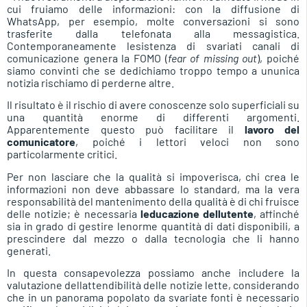
cui fruiamo delle informazioni: con la diffusione di
WhatsApp, per esempio, molte conversazioni si sono
trasferite dalla telefonata alla messagistica.
Contemporaneamente lesistenza di svariati canali di
comunicazione genera la FOMO (
fear of missing out
), poiché
siamo convinti che se dedichiamo troppo tempo a ununica
notizia rischiamo di perderne altre.
Il risultato è il rischio di avere conoscenze solo superficiali su
una quantità enorme di differenti argomenti.
Apparentemente questo può facilitare il
lavoro del
comunicatore
, poiché i lettori veloci non sono
particolarmente critici.
Per non lasciare che la qualità si impoverisca, chi crea le
informazioni non deve abbassare lo standard, ma la vera
responsabilità del mantenimento della qualità è di chi fruisce
delle notizie; è necessaria
leducazione dellutente
, affinché
sia in grado di gestire lenorme quantità di dati disponibili, a
prescindere dal mezzo o dalla tecnologia che li hanno
generati.
In questa consapevolezza possiamo anche includere la
valutazione dellattendibilità delle notizie lette, considerando
che in un panorama popolato da svariate fonti è necessario