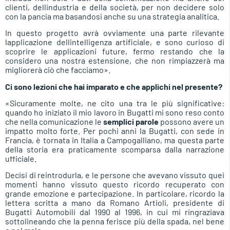
clienti, dellindustria e della società, per non decidere solo
con la pancia ma basandosi anche su una strategia analitica.
In questo progetto avrà ovviamente una parte rilevante
lapplicazione dellintelligenza artificiale, e sono curioso di
scoprire le applicazioni future, fermo restando che la
considero una nostra estensione, che non rimpiazzerà ma
migliorerà ciò che facciamo».
Ci sono lezioni che hai imparato e che applichi nel presente?
«Sicuramente molte, ne cito una tra le più significative:
quando ho iniziato il mio lavoro in Bugatti mi sono reso conto
che nella comunicazione le
semplici parole
possono avere un
impatto molto forte. Per pochi anni la Bugatti, con sede in
Francia, è tornata in Italia a Campogalliano, ma questa parte
della storia era praticamente scomparsa dalla narrazione
ufficiale.
Decisi di reintrodurla, e le persone che avevano vissuto quei
momenti hanno vissuto questo ricordo recuperato con
grande emozione e partecipazione. In particolare, ricordo la
lettera scritta a mano da Romano Artioli, presidente di
Bugatti Automobili dal 1990 al 1996, in cui mi ringraziava
sottolineando che la penna ferisce più della spada, nel bene