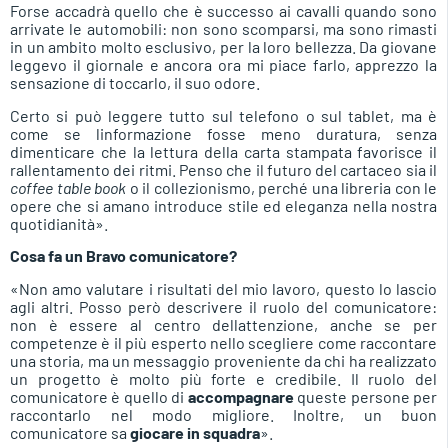
Forse accadrà quello che è successo ai cavalli quando sono
arrivate le automobili: non sono scomparsi, ma sono rimasti
in un ambito molto esclusivo, per la loro bellezza. Da giovane
leggevo il giornale e ancora ora mi piace farlo, apprezzo la
sensazione di toccarlo, il suo odore.
Certo si può leggere tutto sul telefono o sul tablet, ma è
come se linformazione fosse meno duratura, senza
dimenticare che la lettura della carta stampata favorisce il
rallentamento dei ritmi. Penso che il futuro del cartaceo sia il
coffee table book
o il collezionismo, perché una libreria con le
opere che si amano introduce stile ed eleganza nella nostra
quotidianità».
Cosa fa un Bravo comunicatore?
«Non amo valutare i risultati del mio lavoro, questo lo lascio
agli altri. Posso però descrivere il ruolo del comunicatore:
non è essere al centro dellattenzione, anche se per
competenze è il più esperto nello scegliere come raccontare
una storia, ma un messaggio proveniente da chi ha realizzato
un progetto è molto più forte e credibile. Il ruolo del
comunicatore è quello di
accompagnare
queste persone per
raccontarlo nel modo migliore. Inoltre, un buon
comunicatore sa
giocare in squadra
».