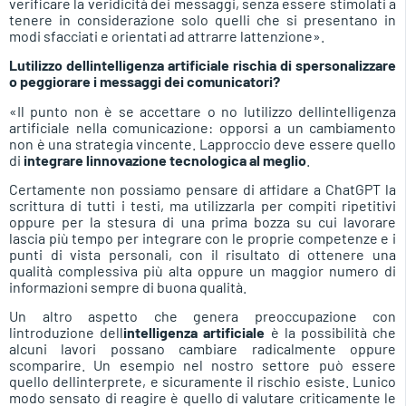
verificare la veridicità dei messaggi, senza essere stimolati a
tenere in considerazione solo quelli che si presentano in
modi sfacciati e orientati ad attrarre lattenzione».
Lutilizzo dellintelligenza artificiale rischia di spersonalizzare
o peggiorare i messaggi dei comunicatori?
«Il punto non è se accettare o no lutilizzo dellintelligenza
artificiale nella comunicazione: opporsi a un cambiamento
non è una strategia vincente. Lapproccio deve essere quello
di
integrare linnovazione tecnologica al meglio
.
Certamente non possiamo pensare di affidare a ChatGPT la
scrittura di tutti i testi, ma utilizzarla per compiti ripetitivi
oppure per la stesura di una prima bozza su cui lavorare
lascia più tempo per integrare con le proprie competenze e i
punti di vista personali, con il risultato di ottenere una
qualità complessiva più alta oppure un maggior numero di
informazioni sempre di buona qualità.
Un altro aspetto che genera preoccupazione con
lintroduzione dell
intelligenza artificiale
è la possibilità che
alcuni lavori possano cambiare radicalmente oppure
scomparire. Un esempio nel nostro settore può essere
quello dellinterprete, e sicuramente il rischio esiste. Lunico
modo sensato di reagire è quello di valutare criticamente le