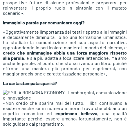
prospettive future di alcune professioni e prepararsi per
reinventare il proprio ruolo in sintonia con il mutato
scenario».
Immagini o parole per comunicare oggi?
«Oggettivamente limportanza dei testi rispetto alle immagini
è decisamente diminuita. Io ho una formazione umanistica,
ho studiato la comunicazione nel suo aspetto narrativo,
approfondendo in particolare maniera il mondo del cinema, e
credo che unimmagine abbia una forza maggiore rispetto
alla parola
, e sia più adatta a focalizzare lattenzione. Ma amo
anche le parole, al punto che sto scrivendo un libro, poiché
offrono una maniera più profonda per esprimersi, con
maggior precisione e caratterizzazione personale».
La carta stampata sparirà?
«Non credo che sparirà mai del tutto, i libri continuano a
esistere anche se in numero minore: trovo che abbiano un
aspetto romantico ed
esprimano bellezza
, una qualità
importante perché lessere umano, fortunatamente, non è
solo guidato dal pragmatismo.