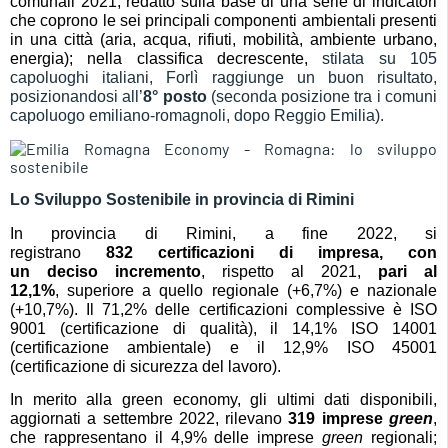
comunali 202
1
, redatto sulla base di una serie di indicatori
che coprono le sei principali componenti ambientali presenti
in una città (aria, acqua, rifiuti, mobilità, ambiente urbano,
energia); nella classifica decrescente,
stilata su 105
capoluoghi italiani, Forlì raggiunge un buon risultato,
posizionandosi all’
8
° posto
(seconda posizione tra i comuni
capoluogo emiliano-romagnoli, dopo Reggio Emilia).
Lo Sviluppo Sostenibile in provincia di Rimini
In provincia di
Rimini
, a fine 202
2
, si
registrano
832
certificazioni di impresa
, con
un
deciso
incremento
, rispetto al 202
1
,
pari al
12,1
%
,
superiore
a quello regionale (+
6,7
%) e nazionale
(
+10,7
%). Il
71,2
% delle certificazioni
complessive è
ISO
9001 (certificazione di qualità), il 1
4
,
1
% ISO 14001
(certificazione ambientale) e il 1
2,9
% ISO 45001
(certificazione di sicurezza del lavoro).
In merito alla green economy, gli ultimi dati disponibili,
aggiornati a settembre 202
2
, rilevano
319
imprese
green
,
che rappresentano il
4,9
% delle imprese
green
regionali;