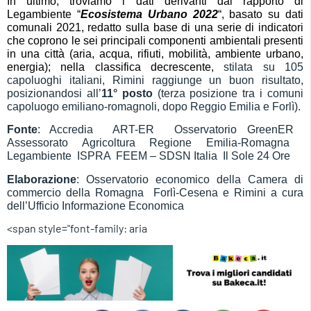
In ultimo, troviamo i dati derivanti dal rapporto di
Legambiente “
Ecosistema Urbano 202
2
“, basato su dati
comunali 202
1
, redatto sulla base di una serie di indicatori
che coprono le sei principali componenti ambientali presenti
in una città (aria, acqua, rifiuti, mobilità, ambiente urbano,
energia); nella classifica decrescente,
stilata su 105
capoluoghi italiani, Rimini raggiunge un buon risultato,
posizionandosi all’
11
° posto
(terza posizione tra i comuni
capoluogo emiliano-romagnoli, dopo Reggio Emilia e Forlì).
Fonte
: Accredia  ART-ER  Osservatorio GreenER 
Assessorato Agricoltura Regione Emilia-Romagna 
Legambiente  ISPRA  FEEM – SDSN Italia  Il Sole 24 Ore
Elaborazione
: Osservatorio economico della Camera di
commercio della Romagna  Forlì-Cesena e Rimini a cura
dell’Ufficio Informazione Economica
<span style="font-family: aria