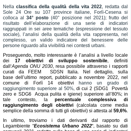
Nella
classifica della qualità della vita 202
2
, redatta dal
Sole 24 Ore su 107 province italiane, Forlì-Cesena si
colloca al
34
° posto
(40° posizione nel 2021); frutto del
risultato dell’elaborazione di una serie di indicatori
raggruppati in sei aree tematiche (espressione del tessuto
sociale), l’analisi della qualità della vita rappresenta, nel
complesso, un valido indicatore del benessere delle
persone riguardo alla vivibilità nei contesti urbani.
Proseguendo,
molto interessante è l’analisi
a livello locale
dei
17 obiettivi di sviluppo sostenibile
,
definiti
dall
‘
Agenda
ONU
2030
,
resa possibile
attraverso
i rapporti
curati da FEEM  SDSN Italia. Nel dettaglio, s
ulla
base
dell’ultimo report, pubblicato a novembre 2022, nel
comune di Forlì
14 obiettivi
hanno un grado di
raggiungimento superiore al 50%,
di cui 2
(SDG1  Povertà
zero
e SDG6  Acqua pulita e igiene
)
superiore all’80%; in
tale contesto,
la
percentuale complessiva di
raggiungimento degli obiettivi
(
calcolata
come
media
semplice della somma di tutti gli obiettivi)
si attesta
al
5
9
,
6
%
.
In ultimo, troviamo i dati derivanti dal rapporto di
Legambiente “
Ecosistema Urbano 202
2
“, basato su dati