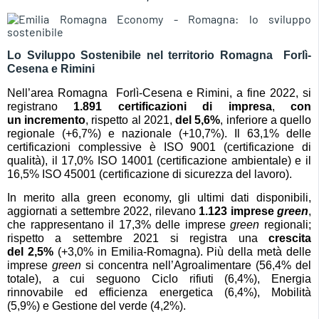
Lo Sviluppo Sostenibile nel territorio Romagna  Forlì-
Cesena e Rimini
Nell’area Romagna  Forlì-Cesena e Rimini, a fine 202
2
, si
registrano
1.
891
certificazioni di impresa
,
con
un
incremento
, rispetto al 202
1
,
del
5,6
%
,
inferiore
a quello
regionale (+
6,7
%) e nazionale (
+10,7
%). Il 6
3
,1% delle
certificazioni
complessive
è
ISO 9001 (certificazione di
qualità), il 17,
0
% ISO 14001 (certificazione ambientale) e il
16,
5
% ISO 45001 (certificazione di sicurezza del lavoro).
In merito alla green economy, gli ultimi dati disponibili,
aggiornati a settembre 202
2
, rilevano
1.
123
imprese
green
,
che rappresentano il 17,
3
% delle imprese
green
regionali;
rispetto a
settembre
202
1
si registra una
crescita
del
2,5
%
(+
3,0
% in Emilia-Romagna). Più della metà delle
imprese
green
si concentra nell’Agroalimentare (5
6
,
4
% del
totale), a cui seguono Ciclo rifiuti (6,
4
%), Energia
rinnovabile ed efficienza energetica (6,
4
%), Mobilità
(5,9%)
e Gestione del verde (4,2%).