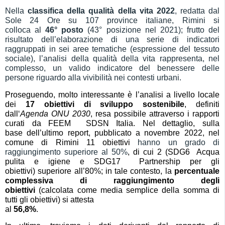
Nella
classifica della qualità della vita 202
2
, redatta dal
Sole 24 Ore su 107 province italiane, Rimini si
colloca al
46
° posto
(43° posizione nel 2021); frutto del
risultato dell’elaborazione di una serie di indicatori
raggruppati in sei aree tematiche (espressione del tessuto
sociale), l’analisi della qualità della vita rappresenta, nel
complesso, un valido indicatore del benessere delle
persone riguardo alla vivibilità nei contesti urbani.
Proseguendo,
molto interessante è l’analisi
a livello locale
dei
17 obiettivi di sviluppo sostenibile
,
definiti
dall
‘
Agenda
ONU
2030
,
resa possibile
attraverso
i rapporti
curati da FEEM  SDSN Italia. Nel dettaglio, s
ulla
base
dell’ultimo report, pubblicato a novembre 2022, nel
comune di
Rimini
1
1
obiettivi
hanno un grado di
raggiungimento superiore al 50%
,
di cui 2
(
SDG6  Acqua
pulita e igiene
e SDG17  Partnership per gli
obiettivi)
superiore all’80%; in tale contesto,
la
percentuale
complessiva di raggiungimento degli
obiettivi
(
calcolata
come
media semplice della somma di
tutti gli obiettivi)
si attesta
al
5
6
,
8
%
.