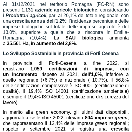
Al 31/12/2021 nel territorio Romagna (FC-RN) sono
presenti
1.1
31
aziende agricole biologiche
, considerando
i
Produttori agricoli
, pari al 20,1% del totale regionale, con
una
crescita annua dell’
1,2
%
; l’incidenza percentuale delle
imprese biologiche sul totale delle imprese agricole è del
13,0%, superiore a quella che si riscontra in Emilia-
Romagna (10,4%).
La
SAU biologica
ammonta
a
3
5
.5
61
Ha
,
in
aumento del
2,8
%
.
Lo Sviluppo Sostenibile in provincia di Forlì-Cesena
In provincia di
Forlì-Cesena, a fine 202
2
, si
registrano
1.0
59
certificazioni di impresa
, con
un
incremento
, rispetto al 202
1
,
dell’1,
0
%
,
inferiore
a
quello regionale (+
6,7
%) e nazionale (
+10,7
%). Il 5
6
,
8
%
delle certificazioni
complessive è
ISO 9001 (certificazione di
qualità), il 19,
4
% ISO 14001 (certificazione ambientale)
e
sempre
il 1
9
,
4
% ISO 45001 (certificazione di sicurezza del
lavoro).
In merito alla green economy, gli ultimi dati disponibili,
aggiornati a settembre 202
2
, rilevano
804
imprese
green
,
che rappresentano il 12,
4
% delle imprese
green
regionali;
rispetto a
settembre
202
1
si registra una
crescita