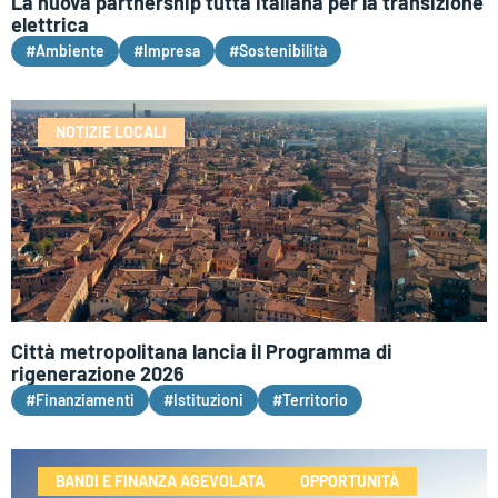
La nuova partnership tutta italiana per la transizione
elettrica
#Ambiente
#Impresa
#Sostenibilità
NOTIZIE LOCALI
Città metropolitana lancia il Programma di
rigenerazione 2026
#Finanziamenti
#Istituzioni
#Territorio
BANDI E FINANZA AGEVOLATA
OPPORTUNITÀ