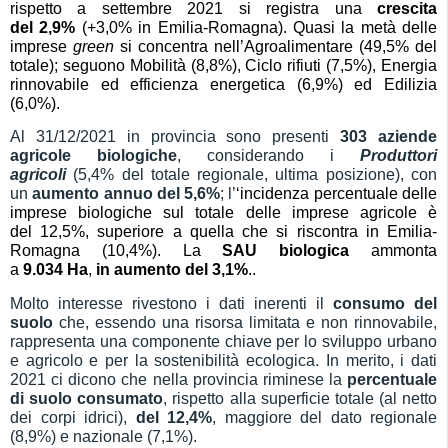
rispetto a
settembre
202
1
si registra una
crescita
del
2,
9
%
(+
3,0
% in Emilia-Romagna).
Quasi
la metà delle
imprese
green
si concentra nell’Agroalimentare (
49,5
% del
totale); seguono
Mobilità (
8,8
%), Ciclo rifiuti (
7,5
%),
Energia
rinnovabile ed efficienza energetica (6,
9
%)
e
d Edilizia
(6,0%)
.
Al 31/12/2021 in provincia sono presenti
303
aziende
agricole biologiche
, considerando i
Produttori
agricoli
(5,4% del totale regionale, ultima posizione), con
un
aumento
annu
o
del
5,6
%
;
l’
‘incidenza percentuale delle
imprese biologiche
sul totale delle imprese agricole è
del
1
2
,
5
%
,
superiore
a quella che si riscontra
in
Emilia-
Romagna (10,
4
%). La
SAU biologica
ammonta
a
9.034
Ha
,
in
aumento del
3
,1%
.
.
Molto interesse rivestono i dati inerenti il
consumo del
suolo
che, essendo una risorsa limitata e non rinnovabile,
rappresenta una componente chiave per lo sviluppo urbano
e agricolo e per la sostenibilità ecologica. In merito, i dati
2021 ci dicono che nella provincia riminese la
percentuale
di suolo consumato
, rispetto alla superficie totale (al netto
dei corpi idrici),
del 12,
4
%
, maggiore del dato regionale
(8,9%) e nazionale (7,1%).