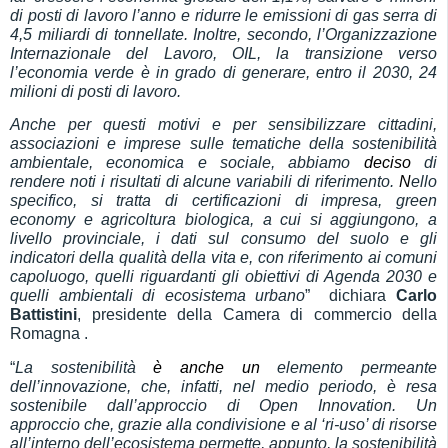
di posti di lavoro l’anno e ridurre le emissioni di gas serra di
4,5 miliardi di tonnellate. Inoltre, secondo, l’Organizzazione
Internazionale del Lavoro, OIL, la transizione verso
l’economia verde è in grado di generare, entro il 2030, 24
milioni di posti di lavoro.
Anche per questi motivi e per sensibilizzare cittadini,
associazioni e imprese sulle tematiche della sostenibilità
ambientale, economica e sociale, abbiamo
deciso
di
rendere noti i risultati di alcune variabili di riferimento.
N
ello
specifico, si tratta di certificazioni di impresa, green
economy e agricoltura biologica, a cui si aggiungono, a
livello provinciale, i dati sul consumo del suolo e gli
indicatori della qualità della vita e, con riferimento ai comuni
capoluogo, quelli riguardanti gli obiettivi di Agenda 2030 e
quelli ambientali di ecosistema urbano
”  dichiara
Carlo
Battistini
, presidente della Camera di commercio della
Romagna .
“
La sostenibilità
è anche un
elemento permeante
dell’innovazione, che, infatti, nel medio periodo, è resa
sostenibile dall’approccio di Open Innovation. Un
approccio che, grazie alla condivisione e al ‘ri-uso’ di risorse
all’interno dell’ecosistema permette, appunto, la sostenibilità