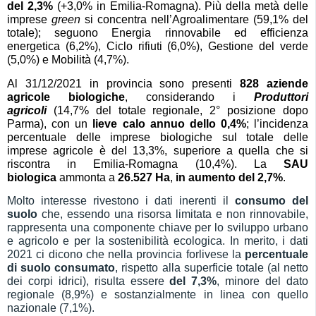
del
2,3
%
(+
3,0
% in Emilia-Romagna).
Più della metà delle
imprese
green
si concentra nell’Agroalimentare (59,
1
% del
totale); seguono Energia rinnovabile ed efficienza
energetica (6,
2
%), Ciclo rifiuti (6,
0
%), Gestione
del
verde
(
5,0
%)
e Mobilità (4,7%).
Al 31/12/202
1
in provincia sono presenti
8
28
aziende
agricole biologiche
, considerando i
Produttori
agricoli
(14,
7
% del totale regionale, 2° posizione dopo
Parma), con un
lieve calo
ann
u
o
del
lo
0,4
%
;
l’incidenza
percentuale delle imprese biologiche sul totale delle
imprese agricole è del 1
3
,
3
%, superiore a quella che si
riscontra in Emilia-Romagna (10,
4
%).
La
SAU
biologica
ammonta a
2
6
.
527
Ha
,
in
aumento del
2,7
%
.
Molto interesse rivestono i dati inerenti il
consumo del
suolo
che, essendo una risorsa limitata e non rinnovabile,
rappresenta una componente chiave per lo sviluppo urbano
e agricolo e per la sostenibilità ecologica. In merito, i dati
2021 ci dicono che nella provincia forlivese la
percentuale
di suolo consumato
, rispetto alla superficie totale (al netto
dei corpi idrici), risulta essere
del 7,
3
%
, minore del dato
regionale (8,9%) e sostanzialmente in linea con quello
nazionale (7,1%).