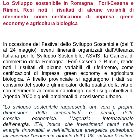
Lo Sviluppo sostenibile in Romagna  Forlì-Cesena e
Rimini. Resi noti i risultati di alcune variabili di
riferimento, come certificazioni di impresa, green
economy e agricoltura biologica
In occasione del Festival dello Sviluppo Sostenibile (daIl’8
al 24 maggio),
e
venti
itinerant
i
organizzat
i
da
ll’
Alleanza
Italiana per lo Sviluppo Sostenibile, ASVIS, la Camera di
commercio della Romagna  Forlì-Cesena e Rimini, rende
noti i risultati di alcune variabili di riferimento, come
certificazioni di impresa, green economy e agricoltura
biologica. A livello provinciale si aggiungono i dati sul
consumo del suolo e gli indicatori della qualità della vita e,
con riferimento ai comuni capoluogo, quelli
su
gli obiettivi di
Agenda 2030 e quelli ambientali di ecosistema urbano.
“
Lo sviluppo sostenibile rappresenta una vera e propria
dimensione della competitività
e, perciò,
della
crescita
economica. L’agenzia internazionale
dell’energia,
IEA, indica che investimenti mirati nelle
energie rinnovabili e nell’efficienza energetica potrebbero
far crescere l’economia globale dell’1,1%, salvare 9 milioni