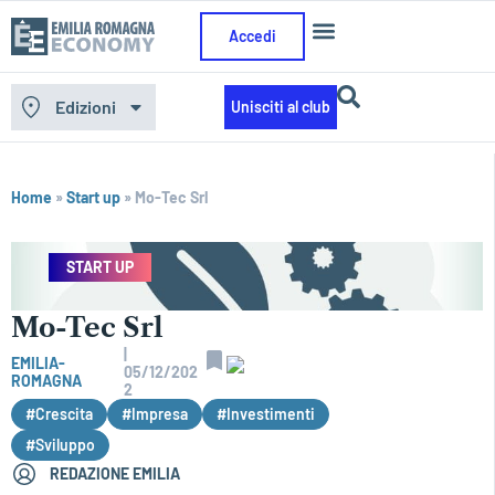
Accedi
Edizioni
Unisciti al club
Home
»
Start up
»
Mo-Tec Srl
START UP
Mo-Tec Srl
|
EMILIA-
05/12/202
ROMAGNA
2
#Crescita
#Impresa
#Investimenti
#Sviluppo
REDAZIONE EMILIA