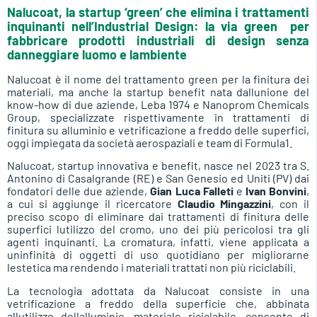
Nalucoat, la startup ‘green’ che elimina i trattamenti
inquinanti nell’Industrial Design: la via green per
fabbricare prodotti industriali di design senza
danneggiare luomo e lambiente
Nalucoat è il nome del trattamento green per la finitura dei
materiali, ma anche la startup benefit nata dallunione del
know-how di due aziende, Leba 1974 e Nanoprom Chemicals
Group, specializzate rispettivamente in trattamenti di
finitura su alluminio e vetrificazione a freddo delle superfici,
oggi impiegata da società aerospaziali e team di Formula1.
Nalucoat, startup innovativa e benefit, nasce nel 2023 tra S.
Antonino di Casalgrande (RE) e San Genesio ed Uniti (PV) dai
fondatori delle due aziende,
Gian Luca Falleti
e
Ivan Bonvini
,
a cui si aggiunge il ricercatore
Claudio Mingazzini
, con il
preciso scopo di eliminare dai trattamenti di finitura delle
superfici lutilizzo del cromo, uno dei più pericolosi tra gli
agenti inquinanti. La cromatura, infatti, viene applicata a
uninfinità di oggetti di uso quotidiano per migliorarne
lestetica ma rendendo i materiali trattati non più riciclabili.
La tecnologia adottata da Nalucoat consiste in una
vetrificazione a freddo della superficie che, abbinata
allutilizzo dellalluminio, materiale riciclabile, consente di