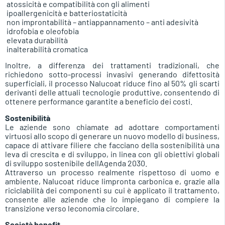
 atossicità e compatibilità con gli alimenti
 ipoallergenicità e batteriostaticità
 non improntabilità – antiappannamento – anti adesività
 idrofobia e oleofobia
 elevata durabilità
 inalterabilità cromatica
Inoltre, a differenza dei trattamenti tradizionali, che
richiedono sotto-processi invasivi generando difettosità
superficiali, il processo Nalucoat riduce fino al 50% gli scarti
derivanti delle attuali tecnologie produttive, consentendo di
ottenere performance garantite a beneficio dei costi.
Sostenibilità
Le aziende sono chiamate ad adottare comportamenti
virtuosi allo scopo di generare un nuovo modello di business,
capace di attivare filiere che facciano della sostenibilità una
leva di crescita e di sviluppo, in linea con gli obiettivi globali
di sviluppo sostenibile dellAgenda 2030.
Attraverso un processo realmente rispettoso di uomo e
ambiente, Nalucoat riduce limpronta carbonica e, grazie alla
riciclabilità dei componenti su cui è applicato il trattamento,
consente alle aziende che lo impiegano di compiere la
transizione verso leconomia circolare.
Società benefit