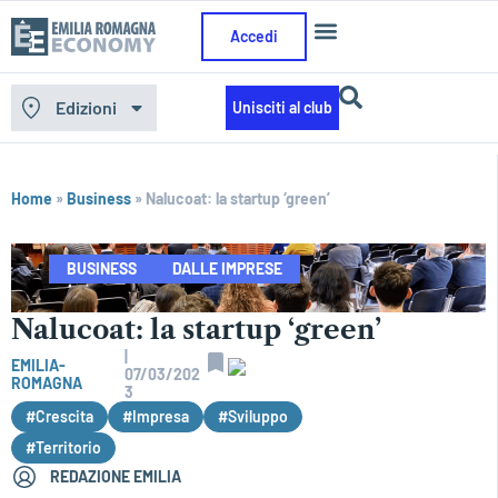
Accedi
Edizioni
Unisciti al club
Home
»
Business
»
Nalucoat: la startup ‘green’
BUSINESS
DALLE IMPRESE
Nalucoat: la startup ‘green’
|
EMILIA-
07/03/202
ROMAGNA
3
#Crescita
#Impresa
#Sviluppo
#Territorio
REDAZIONE EMILIA