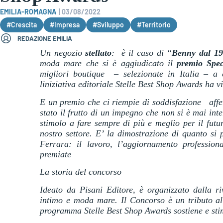
EMILIA-ROMAGNA
|
03/08/2022
#Crescita
#Impresa
#Sviluppo
#Territorio
REDAZIONE EMILIA
Un negozio
stellato
: è il caso di “
Benny dal 1
moda mare che si è aggiudicato il
premio Spec
migliori boutique – selezionate in Italia – a 
liniziativa editoriale Stelle Best Shop Awards ha 
E un premio che ci riempie di soddisfazione  a
stato il frutto di un impegno che non si è mai in
stimolo a fare sempre di più e meglio per il fut
nostro settore. E’ la dimostrazione di quanto si 
Ferrara: il lavoro, l’aggiornamento professiona
premiate
La storia del concorso
Ideato da Pisani Editore, è organizzato dalla ri
intimo e moda mare. Il Concorso è un tributo all
programma Stelle Best Shop Awards sostiene e stim