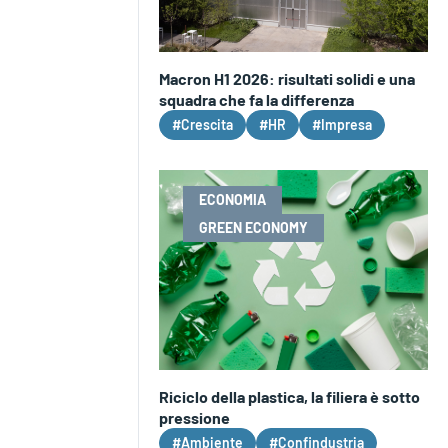
Macron H1 2026: risultati solidi e una
squadra che fa la differenza
#Crescita
#HR
#Impresa
ECONOMIA
GREEN ECONOMY
Riciclo della plastica, la filiera è sotto
pressione
#Ambiente
#Confindustria