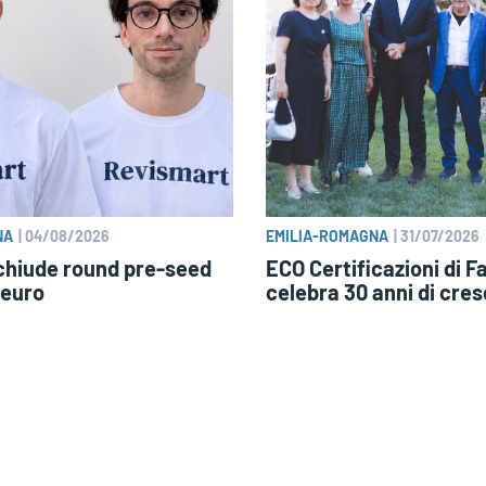
NA
|
04/08/2026
EMILIA-ROMAGNA
|
31/07/2026
chiude round pre-seed
ECO Certificazioni di 
 euro
celebra 30 anni di cres