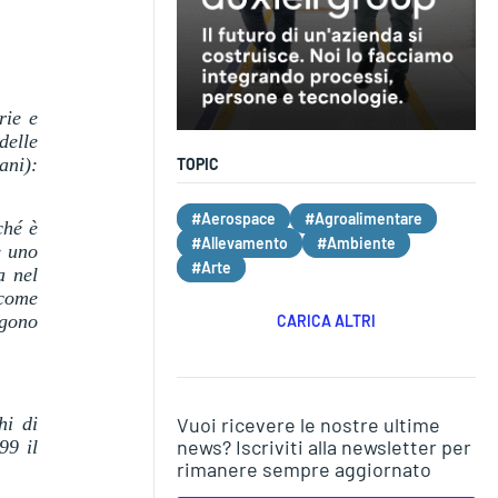
rie e
delle
ani):
TOPIC
#Aerospace
#Agroalimentare
ché è
#Allevamento
#Ambiente
è uno
#Arte
a nel
 come
ngono
CARICA ALTRI
hi di
Vuoi ricevere le nostre ultime
news? Iscriviti alla newsletter per
99 il
rimanere sempre aggiornato