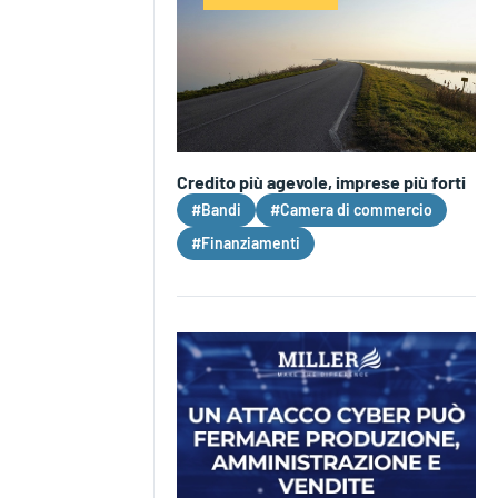
Credito più agevole, imprese più forti
#Bandi
#Camera di commercio
#Finanziamenti