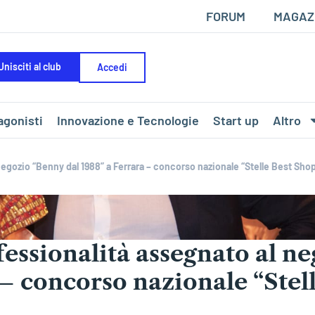
FORUM
MAGAZ
Unisciti al club
Accedi
agonisti
Innovazione e Tecnologie
Start up
Altro
negozio “Benny dal 1988” a Ferrara – concorso nazionale “Stelle Best Sho
fessionalità assegnato al n
 – concorso nazionale “Stel