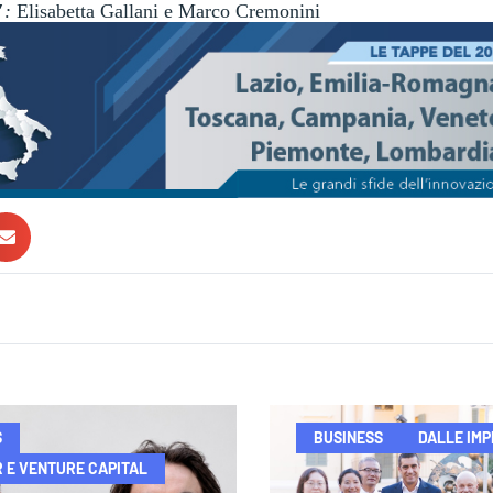
″
:
Elisabetta Gallani e Marco Cremonini
S
BUSINESS
DALLE IM
 E VENTURE CAPITAL