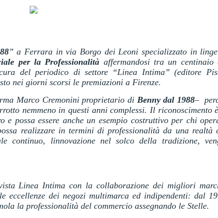
988
” a Ferrara in via Borgo dei Leoni specializzato in linge
iale per la Professionalità
affermandosi tra un centinaio 
cura del periodico di settore “Linea Intima” (editore Pis
visto nei giorni scorsi le premiazioni a Firenze.
fferma Marco Cremonini proprietario di
Benny dal 1988
– per
terrotto nemmeno in questi anni complessi. Il riconoscimento 
uro e possa essere anche un esempio costruttivo per chi oper
possa realizzare in termini di professionalità da una realtà
le continuo, linnovazione nel solco della tradizione, ve
vista Linea Intima con la collaborazione dei migliori marc
e eccellenze dei negozi multimarca ed indipendenti: dal 19
ola la professionalità del commercio assegnando le Stelle.