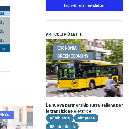
Iscriviti alla newsletter
ARTICOLI PIÙ LETTI
ECONOMIA
GREEN ECONOMY
La nuova partnership tutta italiana per
la transizione elettrica
PRESE
#Ambiente
#Impresa
#Sostenibilità