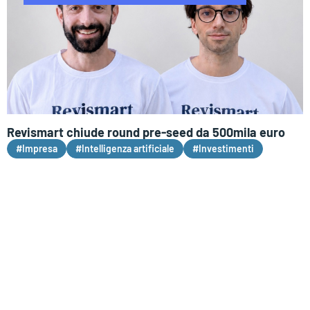
Revismart chiude round pre-seed da 500mila euro
#Impresa
#Intelligenza artificiale
#Investimenti