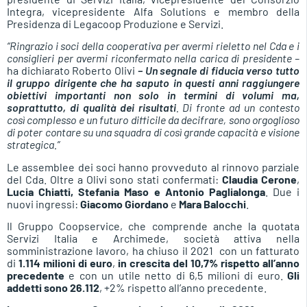
Integra, vicepresidente Alfa Solutions e membro della
Presidenza di Legacoop Produzione e Servizi.
“Ringrazio i soci della cooperativa per avermi rieletto nel Cda e i
consiglieri per avermi riconfermato nella carica di presidente –
ha dichiarato Roberto Olivi
– Un segnale di fiducia verso tutto
il gruppo dirigente che ha saputo in questi anni raggiungere
obiettivi importanti non solo in termini di volumi ma,
soprattutto, di qualità dei risultati
. Di fronte ad un contesto
così complesso e un futuro difficile da decifrare, sono orgoglioso
di poter contare su una squadra di così grande capacità e visione
strategica.”
Le assemblee dei soci hanno provveduto al rinnovo parziale
del Cda. Oltre a Olivi sono stati confermati:
Claudia Cerone
,
Lucia Chiatti, Stefania Maso e Antonio Paglialonga
. Due i
nuovi ingressi:
Giacomo Giordano
e
Mara
Balocchi
.
Il Gruppo Coopservice, che comprende anche la quotata
Servizi Italia e Archimede, società attiva nella
somministrazione lavoro, ha chiuso il 2021 con un fatturato
di
1.114 milioni di euro
,
in crescita del 10,7% rispetto all’anno
precedente
e con un utile netto di 6,5 milioni di euro.
Gli
addetti sono 26.112
, +2% rispetto all’anno precedente.